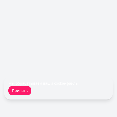
Лимит: до
1 000 000 ₽
Льготный период:
55 дней
Обслуживание:
590 ₽ в год
Рейтинг:
4.8
(12 отзывов)
Все кредитные карты
Займы — лучшие предложения
Срочноденьги
— Займ
Сумма: до
15 000
₽
Срок до:
30
дней
Рейтинг:
4.6
Fin 5
— Займ
Сумма: до
30 000
₽
Срок до:
30
дней
Мы обрабатываем ваши
cookie-файлы
.
Рейтинг:
4.8
Принять
Турбозайм
— Займ
Сумма: до
30 000
₽
Срок до:
21
дней
Рейтинг:
4.6
(14 отзывов)