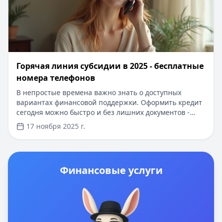
Горячая линия субсидии в 2025 - бесплатные
номера телефонов
В непростые времена важно знать о доступных
вариантах финансовой поддержки. Оформить кредит
сегодня можно быстро и без лишних документов -
достаточно паспорта. Сумма от 5000 до 100 000
17 ноября 2025 г.
рублей будет доступна уже через 15 минут после
одобрения заявки. Новым клиентам доступны
специальные условия: первый заём под 0% на срок до
30 дней, без справок о доходах и поручителей.
Финансовые услуги
Одобрение в 90% случаев, рассмотрение заявки
занимает всего 5-10 минут. Деньги поступают на
карту любого банка.