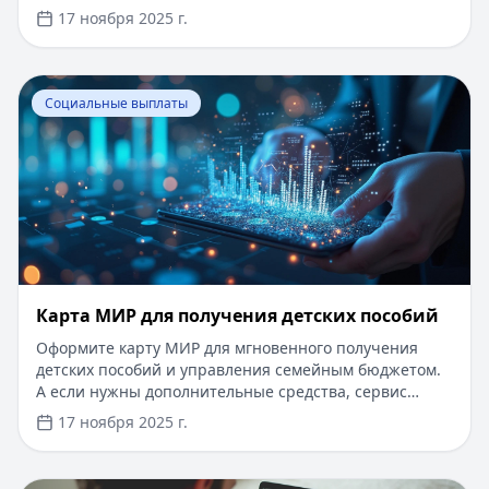
доходов и советы по банкротству. Для решения
17 ноября 2025 г.
финансовых вопросов можно рассмотреть займы:
доступные суммы до 100 000 ₽, срок до 12 месяцев, 0%
на первый займ для новых клиентов, одобрение за 5
Перейти к статье:
Карта МИР для получения детских 
минут без справок.
Социальные выплаты
Карта МИР для получения детских пособий
Оформите карту МИР для мгновенного получения
детских пособий и управления семейным бюджетом.
А если нужны дополнительные средства, сервис
Кредитный Зай предлагает займы до 500 000 рублей с
17 ноября 2025 г.
одобрением за 5 минут: без справок, поручителей и
0% на первый кредит. Решайте финансовые задачи
быстро и выгодно.