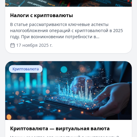
Налоги с криптовалюты
В статье рассматриваются ключевые аспекты
налогообложения операций с криптовалютой в 2025
году. При возникновении потребности в
дополнительных средствах для уплаты налогов вы
17 ноября 2025 г.
можете оформить кредит до 5 миллионов рублей
сроком до 5 лет. Онлайн-оформление занимает 10
минут, одобрение в течение часа, без справок о
Перейти к статье:
Криптовалюта — виртуальная валю
доходах. Первый займ доступен по льготной ставке
Криптовалюта
для новых клиентов.
Криптовалюта — виртуальная валюта