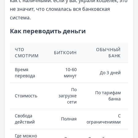
как с наличными: если у вас украли кошелек, это
не значит, что сломалась вся банковская
система.
Как переводить деньги
ЧТО
ОБЫЧНЫЙ
ЭЛ
БИТКОИН
СМОТРИМ
БАНК
Время
10-60
До 3 дней
перевода
минут
По
По тарифам
Стоимость
загрузке
банка
сети
Свобода
С
Полная
действий
ограничениями
Где можно