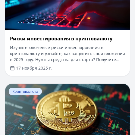
Риски инвестирования в криптовалюту
Изучите ключевые риски инвестирования в
криптовалюту и узнайте, как защитить свои вложения
в 2025 году. Нужны средства для старта? Получите
онлайн-кредит до 100 000 рублей за 15 минут без
17 ноября 2025 г.
справок и поручителей. Одобрение 97%, первый займ
под 0%, нужен только паспорт. Деньги поступят на
карту сразу после одобрения.
Перейти к статье:
Налоги с криптовалюты
Криптовалюта