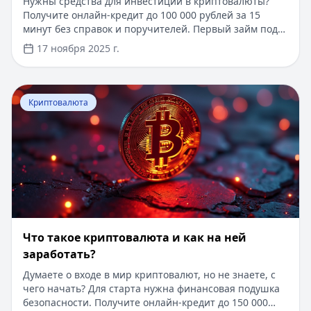
Нужны средства для инвестиций в криптовалюты?
Получите онлайн-кредит до 100 000 рублей за 15
минут без справок и поручителей. Первый займ под
0% для новых клиентов, одобрение за 5 минут по
17 ноября 2025 г.
паспорту. В статье вы узнаете о принципах работы
криптовалют, безопасном хранении цифровых
активов, перспективах развития рынка и
Перейти к статье:
Что такое криптовалюта и как на не
практическом применении блокчейн-технологий в
Криптовалюта
2025 году. Подробно рассмотрены популярные
криптовалюты, способы инвестирования и правовые
аспекты.
Что такое криптовалюта и как на ней
заработать?
Думаете о входе в мир криптовалют, но не знаете, с
чего начать? Для старта нужна финансовая подушка
безопасности. Получите онлайн-кредит до 150 000