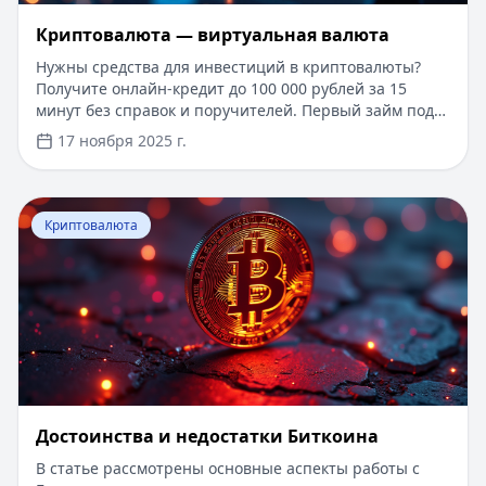
Криптовалюта — виртуальная валюта
Нужны средства для инвестиций в криптовалюты?
Получите онлайн-кредит до 100 000 рублей за 15
минут без справок и поручителей. Первый займ под
0% для новых клиентов, одобрение за 5 минут по
17 ноября 2025 г.
паспорту. В статье вы узнаете о принципах работы
криптовалют, безопасном хранении цифровых
активов, перспективах развития рынка и
Перейти к статье:
Достоинства и недостатки Биткоина
практическом применении блокчейн-технологий в
Криптовалюта
2025 году. Подробно рассмотрены популярные
криптовалюты, способы инвестирования и правовые
аспекты.
Достоинства и недостатки Биткоина
В статье рассмотрены основные аспекты работы с