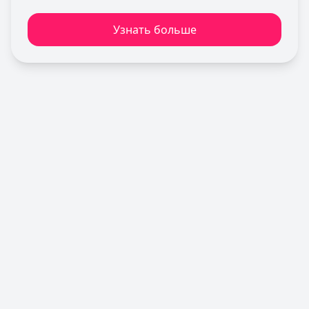
Льготный период:
120 дней
Узнать больше
Обслуживание:
Бесплатно
Рейтинг:
4.6
Альфа-Банк
— Кредитная карта Альфа-Банка
Лимит: до
1 000 000 ₽
Льготный период:
60 дней
Обслуживание:
Бесплатно
Рейтинг:
4.8
(11 отзывов)
Газпромбанк
— Простая кредитная карта
Лимит: до
1 000 000 ₽
Льготный период:
—
Обслуживание:
Бесплатно
Рейтинг:
4.6
(10 отзывов)
Кредит Европа Банк
— Urban card
Лимит: до
600 000 ₽
Льготный период:
55 дней
Обслуживание:
Бесплатно
Рейтинг:
4.5