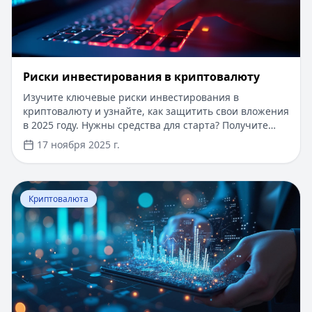
Риски инвестирования в криптовалюту
Изучите ключевые риски инвестирования в
криптовалюту и узнайте, как защитить свои вложения
в 2025 году. Нужны средства для старта? Получите
онлайн-кредит до 100 000 рублей за 15 минут без
17 ноября 2025 г.
справок и поручителей. Одобрение 97%, первый займ
под 0%, нужен только паспорт. Деньги поступят на
карту сразу после одобрения.
Перейти к статье:
Криптовалюта — виртуальная валю
Криптовалюта