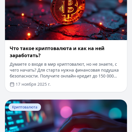
Что такое криптовалюта и как на ней
заработать?
Думаете о входе в мир криптовалют, но не знаете, с
чего начать? Для старта нужна финансовая подушка
безопасности. Получите онлайн-кредит до 150 000
рублей всего за 15 минут без справок и поручителей.
17 ноября 2025 г.
Одобрение за 5 минут, деньги сразу на карту. Первый
займ под 0% для новых клиентов при погашении в
срок. В статье вы узнаете, как грамотно использовать
Перейти к статье:
Риски инвестирования в криптовал
заемные средства для старта в криптовалютах,
Криптовалюта
разберетесь в основных принципах работы
блокчейна и изучите проверенные стратегии
заработка.