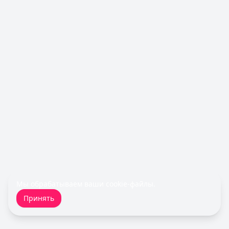
Рейтинг:
4.6
(10 отзывов)
Альфа-Банк
— Кредитная карта Альфа-Банка
Лимит: до
1 000 000 ₽
Льготный период:
60 дней
Обслуживание:
Бесплатно
Рейтинг:
4.8
(11 отзывов)
Все кредитные карты
Займы — лучшие предложения
MoneyMan
— Онлайн
Сумма: до
100 000
₽
Срок до:
364
дней
Рейтинг:
4.8
(18 отзывов)
Деньги сразу
— Стандартный
Сумма: до
100 000
₽
Срок до:
365
дней
Мы обрабатываем ваши
cookie-файлы
.
Рейтинг:
4.6
(14 отзывов)
Принять
Cashiro
— Займ
Сумма: до
30 000
₽