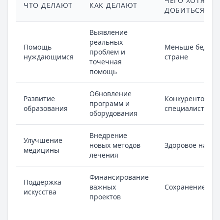
ЧЕГО ХОТЯТ
ЧТО ДЕЛАЮТ
КАК ДЕЛАЮТ
ДОБИТЬСЯ
Выявление
реальных
Помощь
Меньше бедных
проблем и
нуждающимся
стране
точечная
помощь
Обновление
Развитие
Конкурентоспо
программ и
образования
специалисты
оборудования
Внедрение
Улучшение
новых методов
Здоровое насел
медицины
лечения
Финансирование
Поддержка
важных
Сохранение кул
искусства
проектов