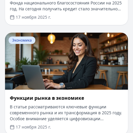
Фонда национального благосостояния России на 2025
год. На сегодня получить кредит стало значительно
проще – достаточно иметь паспорт и доступ в
17 ноября 2025 г.
интернет. Онлайн-сервисы предлагают займы до 30
000 рублей с моментальным решением, сроком до 30
дней, а новым клиентам доступны специальные
Перейти к статье:
Функции рынка в экономике
условия со ставкой 0% на первый заем. Оформление
Экономика
занимает не более 15 минут, а деньги поступают на
карту сразу после одобрения.
Функции рынка в экономике
В статье рассматриваются ключевые функции
современного рынка и их трансформация в 2025 году.
Особое внимание уделяется цифровизации
экономики и новым возможностям для бизнеса и
17 ноября 2025 г.
частных лиц. В условиях быстро меняющегося рынка