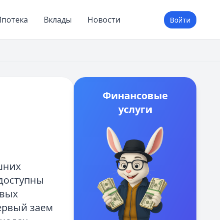
потека
Вклады
Новости
Войти
Финансовые
услуги
шних
 доступны
овых
ервый заем