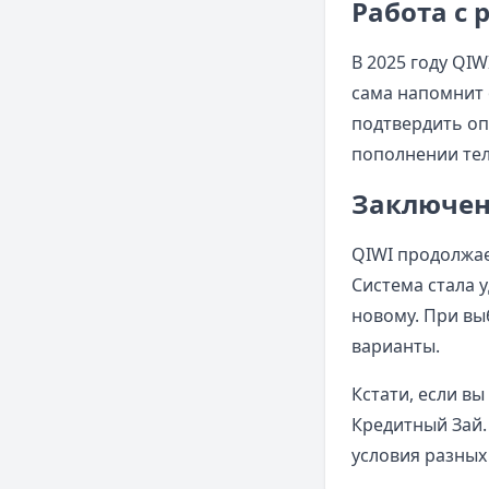
Работа с
В 2025 году QI
сама напомнит
подтвердить оп
пополнении те
Заключе
QIWI продолжае
Система стала 
новому. При вы
варианты.
Кстати, если в
Кредитный Зай.
условия разных