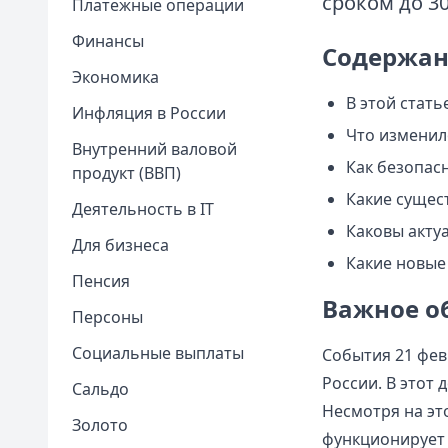
сроком до 3
Платежные операции
Финансы
Содержан
Экономика
В этой стать
Инфляция в России
Что изменил
Внутренний валовой
Как безопас
продукт (ВВП)
Какие сущес
Деятельность в IT
Каковы акту
Для бизнеса
Какие новые
Пенсия
Важное об
Персоны
Социальные выплаты
События 21 фев
России. В этот
Сальдо
Несмотря на эт
Золото
функционирует 