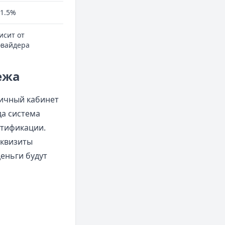
-1.5%
исит от
вайдера
ежа
личный кабинет
да система
нтификации.
еквизиты
еньги будут