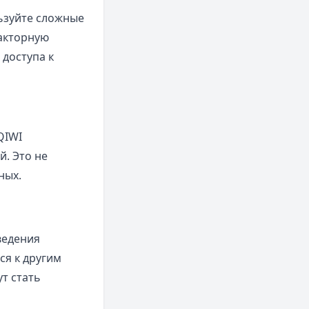
ьзуйте сложные
факторную
доступа к
QIWI
. Это не
ных.
ведения
ся к другим
т стать