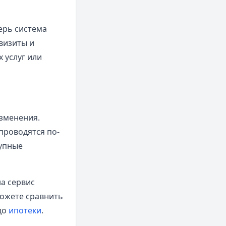
ерь система
визиты и
 услуг или
изменения.
проводятся по-
тупные
на сервис
можете сравнить
до
ипотеки
.