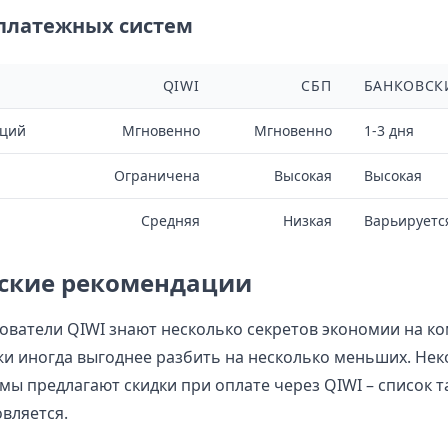
платежных систем
QIWI
СБП
БАНКОВСК
аций
Мгновенно
Мгновенно
1-3 дня
Ограничена
Высокая
Высокая
Средняя
Низкая
Варьируетс
ские рекомендации
ватели QIWI знают несколько секретов экономии на ко
и иногда выгоднее разбить на несколько меньших. Не
мы предлагают скидки при оплате через QIWI – список 
вляется.