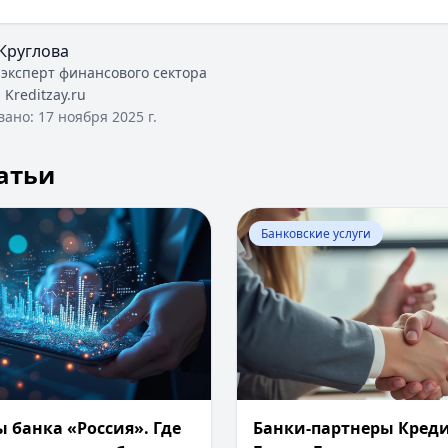
Круглова
 эксперт финансового сектора
:
Kreditzay.ru
вано:
17 ноября 2025 г.
атьи
Банки-партнеры банка «Россия». Где можно снять деньги
Перейти к статье:
Банки-п
Банковские услуги
 банка «Россия». Где
Банки-партнеры Креди