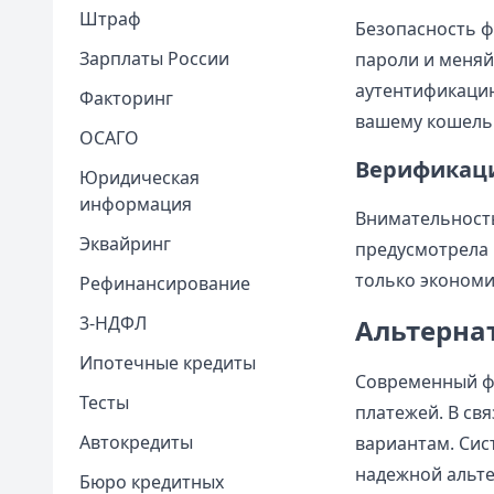
Штраф
Безопасность ф
Зарплаты России
пароли и меняй
аутентификацию
Факторинг
вашему кошельк
ОСАГО
Верификаци
Юридическая
информация
Внимательность
Эквайринг
предусмотрела 
только экономи
Рефинансирование
3-НДФЛ
Альтерна
Ипотечные кредиты
Современный ф
Тесты
платежей. В св
Автокредиты
вариантам. Сис
надежной альте
Бюро кредитных