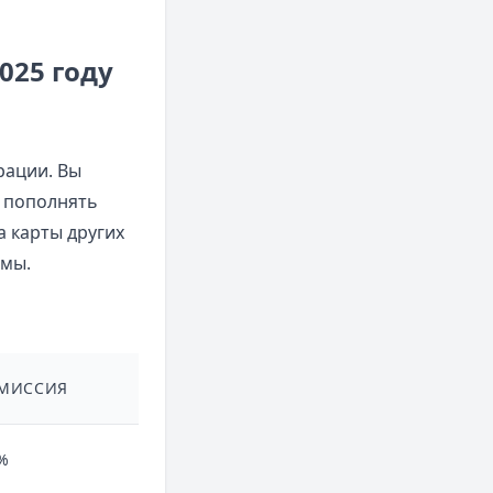
025 году
рации. Вы
и пополнять
 карты других
емы.
МИССИЯ
%