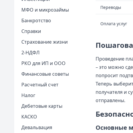
Переводы
МФО и микрозаймы
Банкротство
Оплата услуг
Справки
Страхование жизни
Пошагова
2-НДФЛ
Проведение пла
РКО для ИП и ООО
– это можно сд
Финансовые советы
попросит подтв
Теперь выберит
Расчетный счет
получателя и с
Налог
отправлены.
Дебетовые карты
Безопасн
КАСКО
Основные м
Девальвация