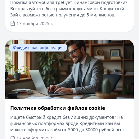
Покупка автомобиля требует финансовой подготовки?
Воспользуйтесь быстрыми кредитами от Кредитный
Зай с возможностью получения до 5 миллионов
рублей на срок до 7 лет. Минимум документов,
17 ноября 2025 г.
решение за 15 минут, без справки о доходах, низкие
ставки от 5.9% годовых. Защитите свою покупку с
нашими рекомендациями по проверке автомобиля.
Перейти к статье:
Политика обработки файлов cookie
Юридическая информация
Политика обработки файлов cookie
Ищете быстрый кредит без лишних документов? На
финансовых платформах вроде Кредитный Зай вы
можете оформить займ от 5000 до 30000 рублей всего
за 15 минут, без справок о доходах и поручителей.
17 ноября 2025 г.