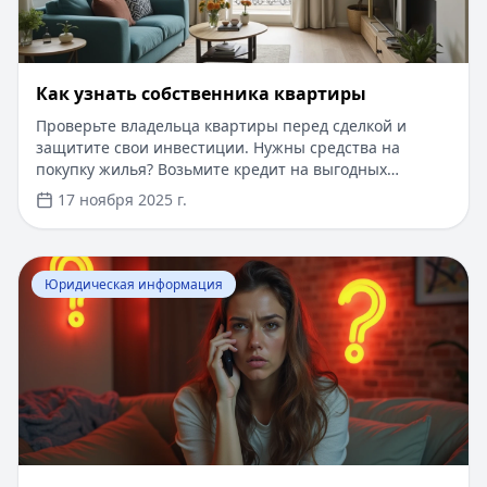
Как узнать собственника квартиры
Проверьте владельца квартиры перед сделкой и
защитите свои инвестиции. Нужны средства на
покупку жилья? Возьмите кредит на выгодных
условиях: суммы до 5 млн рублей, быстрое одобрение
17 ноября 2025 г.
за 10 минут, минимум документов и доступные
процентные ставки. Оформите заявку онлайн без
посещения офиса.
Перейти к статье:
Как отписаться от смс-рассылок и 
Юридическая информация