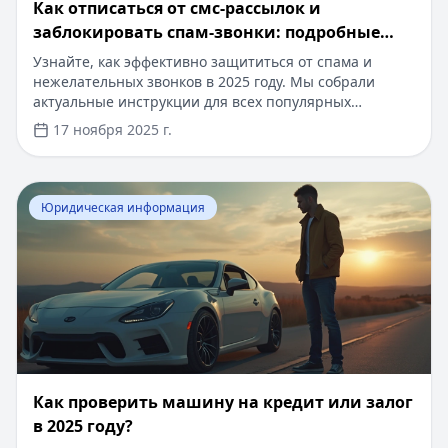
Как отписаться от смс-рассылок и
заблокировать спам-звонки: подробные
инструкции
Узнайте, как эффективно защититься от спама и
нежелательных звонков в 2025 году. Мы собрали
актуальные инструкции для всех популярных
операторов связи и типов устройств. В статье вы
17 ноября 2025 г.
найдете пошаговые руководства, советы экспертов и
полезные рекомендации по безопасности. А если вам
нужны деньги прямо сейчас, вы можете оформить
Перейти к статье:
Как проверить машину на кредит или
кредит онлайн до 100 000 рублей всего за 15 минут,
Юридическая информация
без справок и поручителей, с моментальным
одобрением даже для новых клиентов.
Как проверить машину на кредит или залог
в 2025 году?