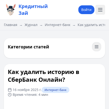
Кредитный
Войти
Зай
Главная
→
Журнал
→
Интернет-банк
→
Как удалить исто
Категории статей
Как удалить историю в
СберБанк Онлайн?
16 ноября 2025 г.
Интернет-банк
Время чтения:
4 мин