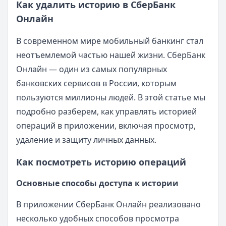
Как удалить историю в СберБанк
Онлайн
В современном мире мобильный банкинг стал
неотъемлемой частью нашей жизни. СберБанк
Онлайн — один из самых популярных
банковских сервисов в России, которым
пользуются миллионы людей. В этой статье мы
подробно разберем, как управлять историей
операций в приложении, включая просмотр,
удаление и защиту личных данных.
Как посмотреть историю операций
Основные способы доступа к истории
В приложении СберБанк Онлайн реализовано
несколько удобных способов просмотра