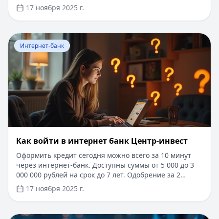
7 лет, с возможностью получения решения за 15
17 ноября 2025 г.
минут. Есть программы без подтверждения дохода и с
упрощенным рассмотрением заявки. При этом важно
выбрать надежный банк, и данная статья поможет
Перейти к статье:
Как войти в интернет банк Центр-и
вам разобраться в признаках стабильности
Интернет-банк
финансового учреждения. Узнайте, как защитить
свои средства и оценить риски при выборе банка.
Как войти в интернет банк Центр-инвест
Оформить кредит сегодня можно всего за 10 минут
через интернет-банк. Доступны суммы от 5 000 до 3
000 000 рублей на срок до 7 лет. Одобрение за 2
минуты, деньги на карту моментально. Минимальный
17 ноября 2025 г.
пакет документов - только паспорт. Специальные
условия для новых клиентов - сниженная процентная
ставка первые 3 месяца. Удобное погашение через