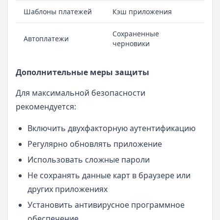
Шаблоны платежей
Кэш приложения
Сохраненные
Автоплатежи
черновики
Дополнительные меры защиты
Для максимальной безопасности
рекомендуется:
Включить двухфакторную аутентификацию
Регулярно обновлять приложение
Использовать сложные пароли
Не сохранять данные карт в браузере или
других приложениях
Установить антивирусное программное
обеспечение