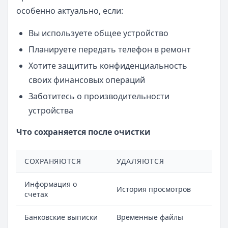
особенно актуально, если:
Вы используете общее устройство
Планируете передать телефон в ремонт
Хотите защитить конфиденциальность
своих финансовых операций
Заботитесь о производительности
устройства
Что сохраняется после очистки
СОХРАНЯЮТСЯ
УДАЛЯЮТСЯ
Информация о
История просмотров
счетах
Банковские выписки
Временные файлы