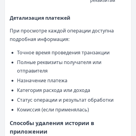
реквизитам
Детализация платежей
При просмотре каждой операции доступна
подробная информация:
Точное время проведения транзакции
Полные реквизиты получателя или
отправителя
Назначение платежа
Категория расхода или дохода
Статус операции и результат обработки
Комиссия (если применялась)
Способы удаления истории в
приложении