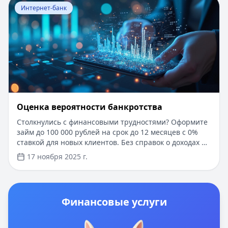
Перейти к статье:
Оценка вероятности банкротства
онлайн-сервисы без комиссии.
Интернет-банк
Оценка вероятности банкротства
Столкнулись с финансовыми трудностями? Оформите
займ до 100 000 рублей на срок до 12 месяцев с 0%
ставкой для новых клиентов. Без справок о доходах и
документов — решение за 5 минут. Получите деньги
17 ноября 2025 г.
быстро и прозрачно через проверенные сервисы.
Финансовые услуги