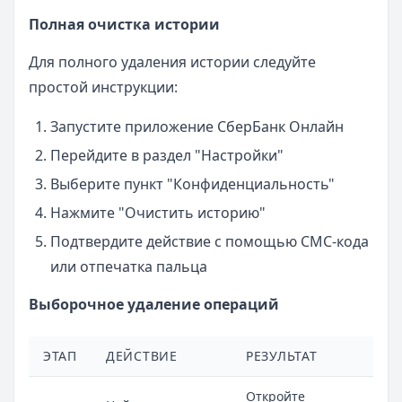
Полная очистка истории
Для полного удаления истории следуйте
простой инструкции:
Запустите приложение СберБанк Онлайн
Перейдите в раздел "Настройки"
Выберите пункт "Конфиденциальность"
Нажмите "Очистить историю"
Подтвердите действие с помощью СМС-кода
или отпечатка пальца
Выборочное удаление операций
ЭТАП
ДЕЙСТВИЕ
РЕЗУЛЬТАТ
Откройте