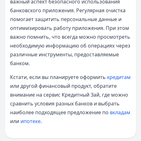
важный аспект безопасного использования
банковского приложения. Регулярная очистка
помогает защитить персональные данные и
оптимизировать работу приложения. При этом
важно помнить, что всегда можно просмотреть
необходимую информацию об операциях через
различные инструменты, предоставляемые
банком.
Кстати, если вы планируете оформить
кредитам
или другой финансовый продукт, обратите
внимание на сервис Кредитный Зай, где можно
сравнить условия разных банков и выбрать
наиболее подходящее предложение по
вкладам
или
ипотеке
.