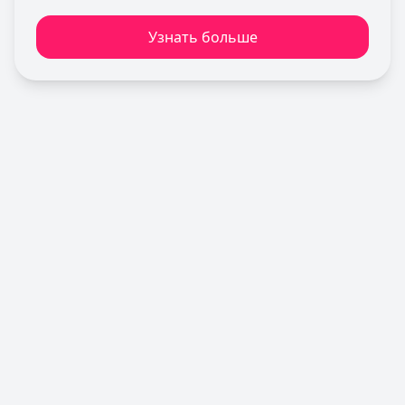
Льготный период:
180 дней
Узнать больше
Обслуживание:
Бесплатно
Рейтинг:
4.7
Сбербанк
— СберКарта
Лимит: до
1 000 000 ₽
Льготный период:
120 дней
Обслуживание:
Бесплатно
Рейтинг:
4.9
(10 отзывов)
Газпромбанк
— Простая кредитная карта
Лимит: до
1 000 000 ₽
Льготный период:
—
Обслуживание:
Бесплатно
Рейтинг:
4.6
(10 отзывов)
Т-Банк
— Платинум
Лимит: до
1 000 000 ₽
Льготный период:
55 дней
Обслуживание:
590 ₽ в год
Рейтинг:
4.8
(12 отзывов)