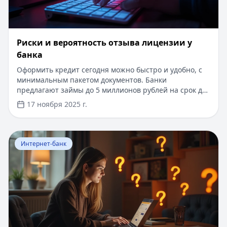
Риски и вероятность отзыва лицензии у
банка
Оформить кредит сегодня можно быстро и удобно, с
минимальным пакетом документов. Банки
предлагают займы до 5 миллионов рублей на срок до
7 лет, с возможностью получения решения за 15
17 ноября 2025 г.
минут. Есть программы без подтверждения дохода и с
упрощенным рассмотрением заявки. При этом важно
выбрать надежный банк, и данная статья поможет
Перейти к статье:
Как войти в интернет банк Центр-и
вам разобраться в признаках стабильности
Интернет-банк
финансового учреждения. Узнайте, как защитить
свои средства и оценить риски при выборе банка.