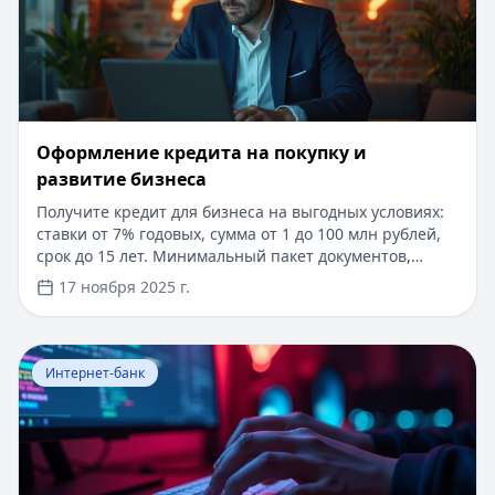
Оформление кредита на покупку и
развитие бизнеса
Получите кредит для бизнеса на выгодных условиях:
ставки от 7% годовых, сумма от 1 до 100 млн рублей,
срок до 15 лет. Минимальный пакет документов,
рассмотрение заявки от 2 часов. Специальные
17 ноября 2025 г.
программы для начинающих предпринимателей.
Онлайн-заявка, персональный менеджер, гибкий
график погашения. Одобрение даже при небольшом
Перейти к статье:
Риски и вероятность отзыва лиценз
сроке работы бизнеса.
Интернет-банк