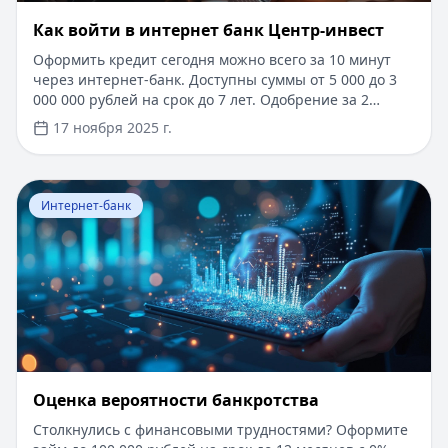
Как войти в интернет банк Центр-инвест
Оформить кредит сегодня можно всего за 10 минут
через интернет-банк. Доступны суммы от 5 000 до 3
000 000 рублей на срок до 7 лет. Одобрение за 2
минуты, деньги на карту моментально. Минимальный
17 ноября 2025 г.
пакет документов - только паспорт. Специальные
условия для новых клиентов - сниженная процентная
ставка первые 3 месяца. Удобное погашение через
Перейти к статье:
Оценка вероятности банкротства
онлайн-сервисы без комиссии.
Интернет-банк
Оценка вероятности банкротства
Столкнулись с финансовыми трудностями? Оформите