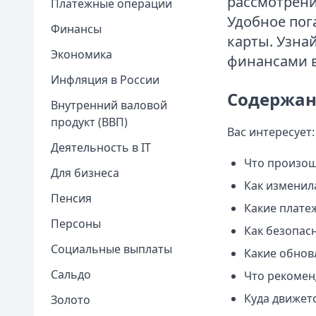
рассмотрени
Платежные операции
Удобное пог
Финансы
карты. Узна
Экономика
финансами в
Инфляция в России
Содержан
Внутренний валовой
продукт (ВВП)
Вас интересует:
Деятельность в IT
Что произош
Для бизнеса
Как изменила
Пенсия
Какие плате
Персоны
Как безопасн
Социальные выплаты
Какие обнов
Сальдо
Что рекомен
Куда движет
Золото