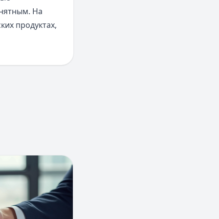
нятным. На
ких продуктах,
 с карты банка «Россия» без комиссии
артнеры Кредит Европа Банка. Где можно снять деньги с