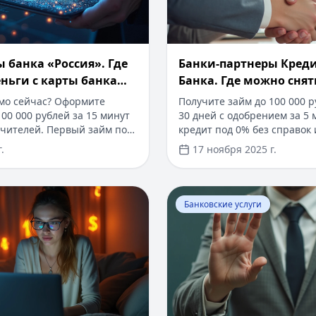
 банка «Россия». Где
Банки-партнеры Креди
ньги с карты банка
Банка. Где можно снят
омиссии
карты Кредит Европа Б
мо сейчас? Оформите
Получите займ до 100 000 р
комиссии
00 000 рублей за 15 минут
30 дней с одобрением за 5
учителей. Первый займ под
кредит под 0% без справок 
тов, одобрение за 5 минут.
Выгодные условия и мгнов
.
17 ноября 2025 г.
узнаете, как снять
средств. Выберите оптима
ссии в широкой сети
своих финансовых потребно
по всей России.
Где посмотреть номер кредитной карты - примеры
Перейти к статье:
Почему 
Банковские услуги