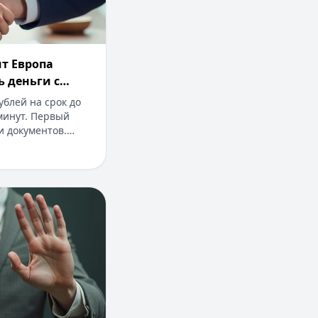
т Европа
ь деньги с
анк без
ублей на срок до
 минут. Первый
и документов.
енное зачисление
льное решение для
стей.
могут отказать в выдаче дебетовой карты