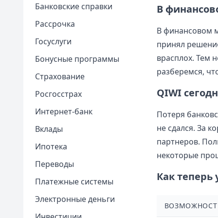
Банковские справки
В финансов
Рассрочка
В финансовом м
Госуслуги
принял решение
врасплох. Тем 
Бонусные программы
разберемся, чт
Страхование
QIWI сегодн
Росгосстрах
Интернет-банк
Потеря банковс
не сдался. За 
Вклады
партнеров. Пол
Ипотека
некоторые проц
Переводы
Как теперь 
Платежные системы
Электронные деньги
ВОЗМОЖНОСТ
Инвестиции