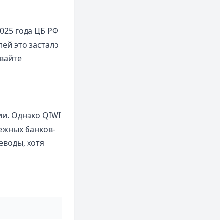
025 года ЦБ РФ
ей это застало
авайте
и. Однако QIWI
дежных банков-
еводы, хотя