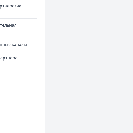
артнерские
ительная
нные каналы
партнера