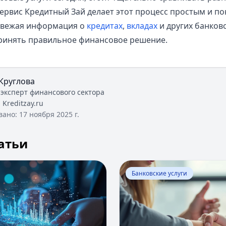
ервис Кредитный Зай делает этот процесс простым и по
 свежая информация о
кредитах
,
вкладах
и других банковс
ринять правильное финансовое решение.
Круглова
 эксперт финансового сектора
:
Kreditzay.ru
вано:
17 ноября 2025 г.
атьи
Банки-партнеры банка «Россия». Где можно снять деньги
Перейти к статье:
Банки-п
Банковские услуги