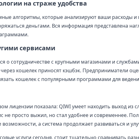
ологии на страже удобства
мные алгоритмы, которые анализируют ваши расходы и 
оряжаться деньгами. Вся информация представлена нагл
иаграммами.
ругими сервисами
ся о сотрудничестве с крупными магазинами и службами
 через кошелек приносят кэшбэк. Предприниматели оце
язать кошелек с популярными программами для ведени
вом лицензии показала: QIWI умеет находить выход из 
ис не просто выжил, но стал удобнее и современнее. По
 возможности, а система продолжает развиваться и улу
овые услуги сегодня, стоит тщательно сравнивать раз