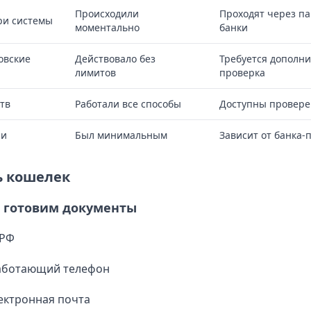
Происходили
Проходят через п
ри системы
моментально
банки
овские
Действовало без
Требуется дополн
лимитов
проверка
тв
Работали все способы
Доступны провере
ии
Был минимальным
Зависит от банка-
ь кошелек
: готовим документы
 РФ
аботающий телефон
ектронная почта