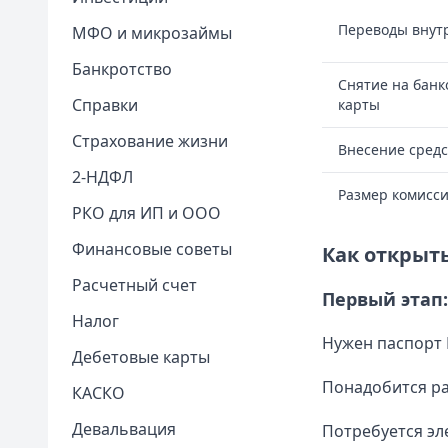
Переводы внут
МФО и микрозаймы
Банкротство
Снятие на банк
Справки
карты
Страхование жизни
Внесение средс
2-НДФЛ
Размер комисс
РКО для ИП и ООО
Финансовые советы
Как открыт
Расчетный счет
Первый этап
Налог
Нужен паспорт
Дебетовые карты
Понадобится р
КАСКО
Девальвация
Потребуется эл