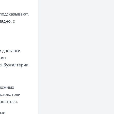
подсказывают,
ядно, с
 доставки.
нят
я бухгалтерии.
сложных
льзователи
чшаться.
ные