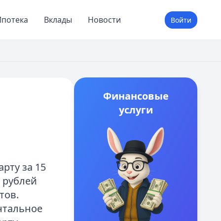
потека
Вклады
Новости
Войти
Финансовые
услуги
рту за 15
0 рублей
тов.
нтальное