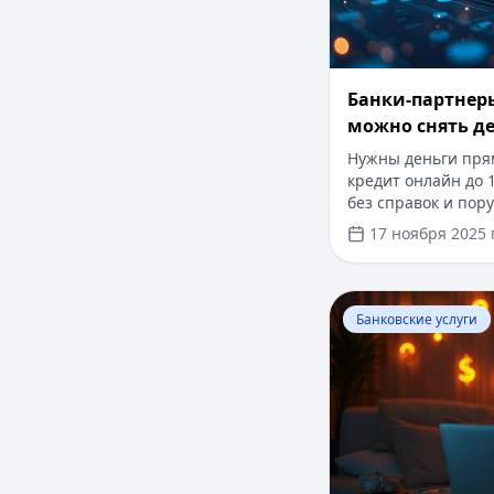
Банки-партнеры
можно снять де
«Россия» без к
Нужны деньги пря
кредит онлайн до 1
без справок и пор
0% для новых клиен
17 ноября 2025 г
В статье вы также 
наличные без коми
банков-партнеров 
Перейти к статье:
Банковские услуги