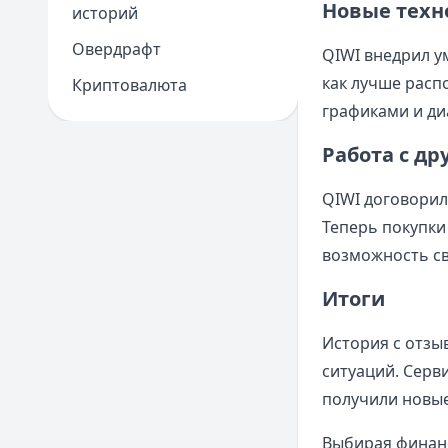
Новые техн
историй
Овердрафт
QIWI внедрил у
как лучше расп
Криптовалюта
графиками и д
Работа с д
QIWI договорил
Теперь покупки
возможность св
Итоги
История с отзы
ситуаций. Серв
получили новые
Выбирая финанс