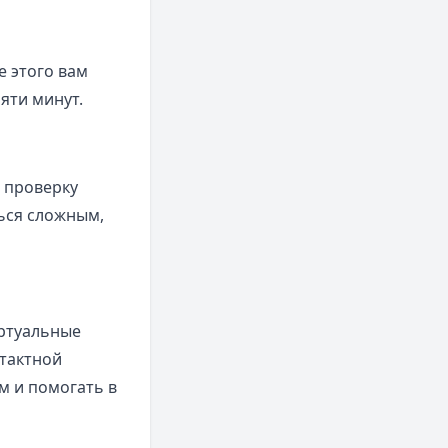
е этого вам
яти минут.
т проверку
ься сложным,
иртуальные
нтактной
м и помогать в