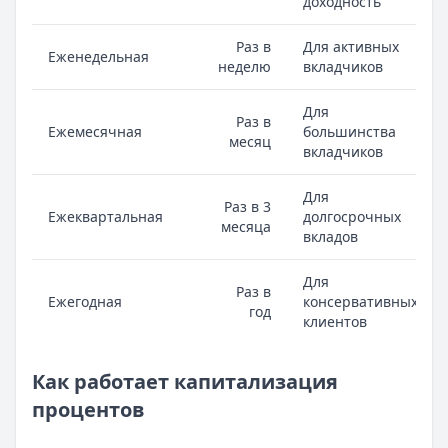
доходность
Раз в
Для активных
Еженедельная
неделю
вкладчиков
Для
Раз в
Ежемесячная
большинства
месяц
вкладчиков
Для
Раз в 3
Ежеквартальная
долгосрочных
месяца
вкладов
Для
Раз в
Ежегодная
консервативных
год
клиентов
Как работает капитализация
процентов