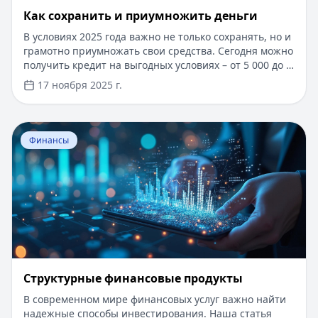
Как сохранить и приумножить деньги
В условиях 2025 года важно не только сохранять, но и
грамотно приумножать свои средства. Сегодня можно
получить кредит на выгодных условиях – от 5 000 до 1
000 000 рублей сроком до 5 лет, с быстрым онлайн-
17 ноября 2025 г.
одобрением за 5 минут. Для новых клиентов доступны
специальные условия с пониженной ставкой.
Оформление займа производится по паспорту, без
Перейти к статье:
Структурные финансовые продукты
справок о доходах и поручителей. В статье
Финансы
рассмотрим эффективные стратегии управления
финансами и инвестирования, которые помогут
увеличить ваш капитал.
Структурные финансовые продукты
В современном мире финансовых услуг важно найти
надежные способы инвестирования. Наша статья