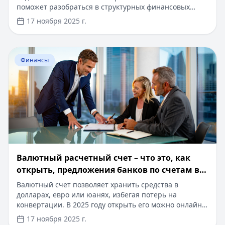
поможет разобраться в структурных финансовых
продуктах и их особенностях. Получите быстрый
17 ноября 2025 г.
онлайн-доступ к кредитам от 3 000 до 100 000 рублей
на срок до 24 месяцев, с возможностью оформления
первого займа под 0% и без справок о доходах.
Перейти к статье:
Валютный расчетный счет – что это,
Одобрение за 15 минут, деньги на карту моментально.
Финансы
Узнайте больше о выгодных условиях кредитования и
инвестирования прямо сейчас.
Валютный расчетный счет – что это, как
открыть, предложения банков по счетам в
валюте
Валютный счет позволяет хранить средства в
долларах, евро или юанях, избегая потерь на
конвертации. В 2025 году открыть его можно онлайн
за 5 минут, а топ-10 банков предлагают выгодные
17 ноября 2025 г.
условия. Нужен займ? На Кредитный Зай доступны