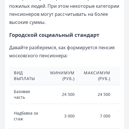
пожилых людей. При этом некоторые категории
пенсионеров могут рассчитывать на более
высокие суммы.
Городской социальный стандарт
Давайте разберемся, как формируется пенсия
московского пенсионера:
ВИД
МИНИМУМ
МАКСИМУМ
ПРИ
ВЫПЛАТЫ
(РУБ.)
(РУБ.)
Базовая
Гар
24 500
24 500
часть
мин
Зави
Надбавка за
3 000
7 000
про
стаж
Мос