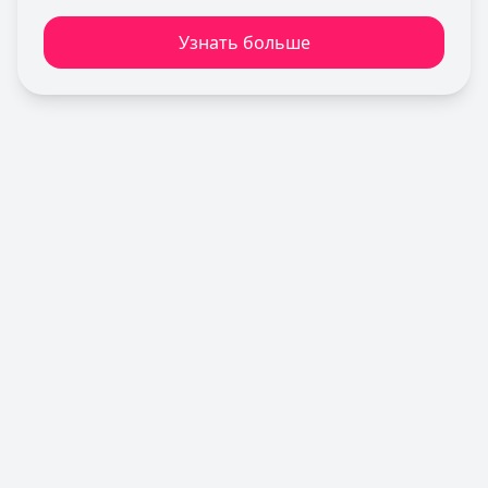
Льготный период:
180 дней
Узнать больше
Обслуживание:
Бесплатно
Рейтинг:
4.7
Альфа-Банк
— Кредитная карта Альфа-Банка
Лимит: до
1 000 000 ₽
Льготный период:
60 дней
Обслуживание:
Бесплатно
Рейтинг:
4.8
(11 отзывов)
Газпромбанк
— Простая кредитная карта
Лимит: до
1 000 000 ₽
Льготный период:
—
Обслуживание:
Бесплатно
Рейтинг:
4.6
(10 отзывов)
Сбербанк
— СберКарта
Лимит: до
1 000 000 ₽
Льготный период:
120 дней
Обслуживание:
Бесплатно
Рейтинг:
4.9
(10 отзывов)