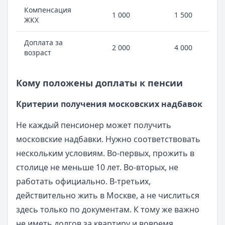
Компенсация
По ф
1 000
1 500
ЖКХ
расх
Доплата за
2 000
4 000
Посл
возраст
Кому положены доплаты к пенсии
Критерии получения московских надбавок
Не каждый пенсионер может получить
московские надбавки. Нужно соответствовать
нескольким условиям. Во-первых, прожить в
столице не меньше 10 лет. Во-вторых, не
работать официально. В-третьих,
действительно жить в Москве, а не числиться
здесь только по документам. К тому же важно
не иметь долгов за квартиру и вовремя