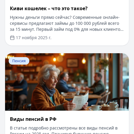
Киви кошелек – что это такое?
Нужны деньги прямо сейчас? Современные онлайн-
сервисы предлагают займы до 100 000 рублей всего
за 15 минут. Первый займ под 0% для новых клиентов,
одобрение за 5 минут по паспорту. Без справок,
17 ноября 2025 г.
поручителей и визита в офис. Деньги моментально на
карту любого банка. Решение о выдаче займа
принимается автоматически, достаточно заполнить
Перейти к статье:
Виды пенсий в РФ
простую анкету на сайте. Узнайте больше о выгодных
Пенсия
условиях кредитования на портале Кредитный Зай.
Виды пенсий в РФ
В статье подробно рассмотрены все виды пенсий в
России на 2025 год. Планируя будущую пенсию,