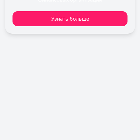
Лимит: до
2 000 000 ₽
Льготный период:
120 дней
Узнать больше
Обслуживание:
Бесплатно
Рейтинг:
4.6
Т-Банк
— Платинум
Лимит: до
1 000 000 ₽
Льготный период:
55 дней
Обслуживание:
590 ₽ в год
Рейтинг:
4.8
(12 отзывов)
Кредит Европа Банк
— Urban card
Лимит: до
600 000 ₽
Льготный период:
55 дней
Обслуживание:
Бесплатно
Рейтинг:
4.5
Сбербанк
— СберКарта
Лимит: до
1 000 000 ₽
Льготный период:
120 дней
Обслуживание:
Бесплатно
Рейтинг:
4.9
(10 отзывов)