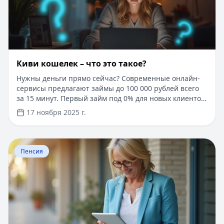
близким.
Киви кошелек – что это такое?
Нужны деньги прямо сейчас? Современные онлайн-
сервисы предлагают займы до 100 000 рублей всего
за 15 минут. Первый займ под 0% для новых клиентов,
одобрение за 5 минут по паспорту. Без справок,
17 ноября 2025 г.
поручителей и визита в офис. Деньги моментально на
карту любого банка. Решение о выдаче займа
принимается автоматически, достаточно заполнить
Перейти к статье:
​Минимальная пенсия в Москве в 20
простую анкету на сайте. Узнайте больше о выгодных
Пенсия
условиях кредитования на портале Кредитный Зай.