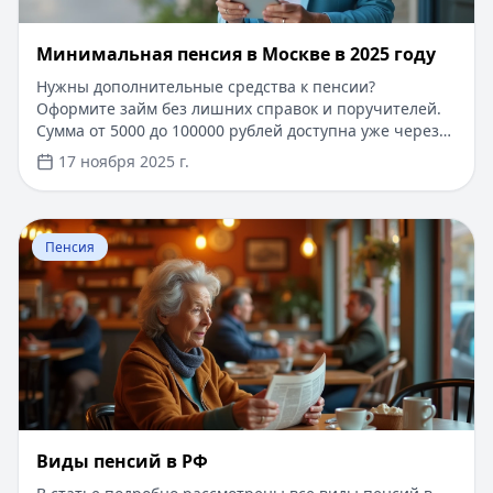
​Минимальная пенсия в Москве в 2025 году
Нужны дополнительные средства к пенсии?
Оформите займ без лишних справок и поручителей.
Сумма от 5000 до 100000 рублей доступна уже через
15 минут после одобрения заявки. Для новых
17 ноября 2025 г.
клиентов действует специальное предложение -
первый займ под 0% на срок до 30 дней. Простое
онлайн-оформление по паспорту, выгодные условия
Перейти к статье:
Виды пенсий в РФ
рефинансирования. Решение по займу принимается
Пенсия
автоматически.
Виды пенсий в РФ