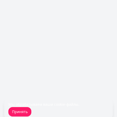
Льготный период:
55 дней
Обслуживание:
590 ₽ в год
Рейтинг:
4.8
(12 отзывов)
Сбербанк
— СберКарта
Лимит: до
1 000 000 ₽
Льготный период:
120 дней
Обслуживание:
Бесплатно
Рейтинг:
4.9
(10 отзывов)
Все кредитные карты
Займы — лучшие предложения
Срочноденьги
— Займ
Сумма: до
15 000
₽
Срок до:
30
дней
Рейтинг:
4.6
Cashiro
— Займ
Сумма: до
30 000
₽
Срок до:
30
дней
Мы обрабатываем ваши
cookie-файлы
.
Рейтинг:
4.7
Принять
Турбозайм
— Займ