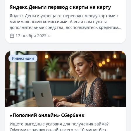
Яндекс.Деньги перевод с карты на карту
Яндекс.Деньги упрощают переводы между картами с
минимальными комиссиями. А если вам нужны
дополнительные средства, воспользуйтесь кредитами
на Кредитный Зай: первый займ под 0%, одобрение
17 ноября 2025 г.
за 5 минут без документов и подтверждения доота.
Суммы до 500 000 ₽ и сроки до 5 лет — идеально для
срочных нужд.
Перейти к статье:
«Пополняй онлайн» Сбербанк
Инвестиции
«Пополняй онлайн» Сбербанк
Ищете выгодные условия для получения займа?
Оформите заявку онлайн всего за 10 минут без