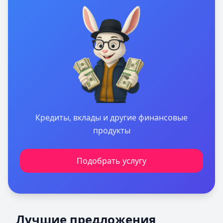
Кредиты, вклады и другие финансовые
продукты
Подобрать услугу
Лучшие предложения
Срочноденьги
— Займ
Лучшие предложения