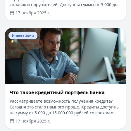
справок и поручителей. Доступны суммы от 5 000 до
100 000 рублей на срок до 24 месяцев. Решение
17 ноября 2025 г.
принимается автоматически, а деньги поступают на
карту в течение 15 минут после одобрения. Для новых
клиентов действует специальное предложение со
Перейти к статье:
Что такое кредитный портфель бан
сниженной процентной ставкой.
Инвестиции
Что такое кредитный портфель банка
Рассматриваете возможность получения кредита?
Сегодня это стало намного проще. Кредиты доступны
на сумму от 5 000 до 15 000 000 рублей со сроком от 1
дня до 30 лет. Одобрение за 5 минут, минимум
17 ноября 2025 г.
документов – только паспорт. Онлайн-заявка доступна
круглосуточно, деньги поступают на карту