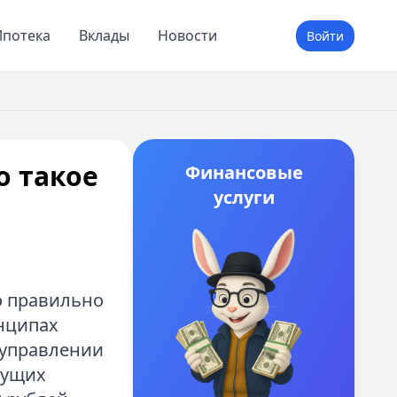
потека
Вклады
Новости
Войти
о такое
Финансовые
услуги
о правильно
нципах
 управлении
кущих