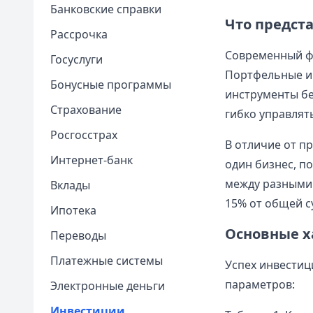
Банковские справки
Что предст
Рассрочка
Современный ф
Госуслуги
Портфельные ин
Бонусные программы
инструменты бе
Страхование
гибко управлят
Росгосстрах
В отличие от п
Интернет-банк
один бизнес, п
между разными 
Вклады
15% от общей 
Ипотека
Основные х
Переводы
Платежные системы
Успех инвестиц
параметров:
Электронные деньги
Инвестиции