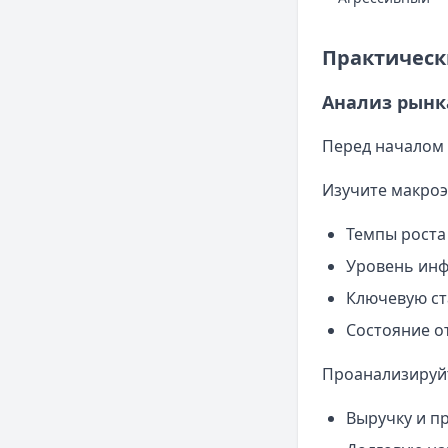
Практическ
Анализ рынк
Перед началом 
Изучите макроэ
Темпы роста
Уровень ин
Ключевую ст
Состояние о
Проанализируй
Выручку и п