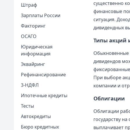
существенно ко
Штраф
финансовые по
Зарплаты России
ситуация. Доход
Факторинг
дивидендных вы
ОСАГО
Типы акций 
Юридическая
Обыкновенные а
информация
дивидендов мо
Эквайринг
фиксированные 
Рефинансирование
При выборе акц
3-НДФЛ
компании и отр
Ипотечные кредиты
Облигации
Тесты
Облигации рабо
Автокредиты
государству на
Бюро кредитных
выплачивает пр