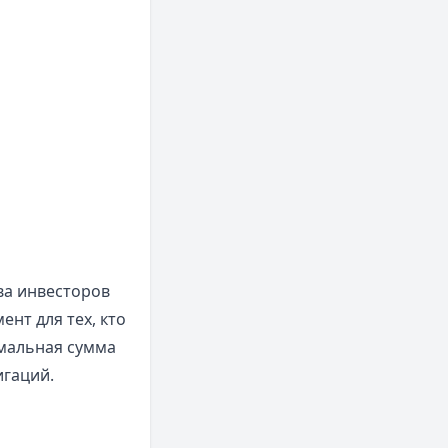
ва инвесторов
нт для тех, кто
мальная сумма
игаций.