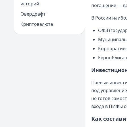
историй
погашение — в
Овердрафт
В России наибо
Криптовалюта
ОФЗ (госуда
Муниципаль
Корпоратив
Еврооблига
Инвестицио
Паевые инвест
под управление
не готов само
входа в ПИФы о
Как состав