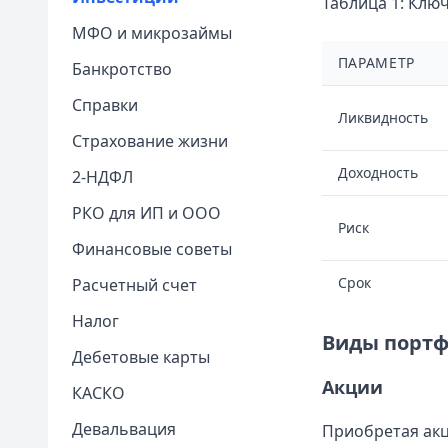
Таблица 1: Клю
МФО и микрозаймы
ПАРАМЕТР
Банкротство
Справки
Ликвидность
Страхование жизни
Доходность
2-НДФЛ
РКО для ИП и ООО
Риск
Финансовые советы
Срок
Расчетный счет
Налог
Виды портф
Дебетовые карты
Акции
КАСКО
Девальвация
Приобретая акц