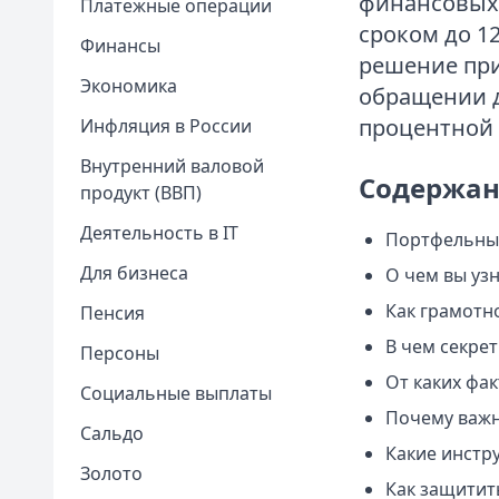
финансовых 
Платежные операции
сроком до 1
Финансы
решение при
Экономика
обращении д
процентной 
Инфляция в России
Внутренний валовой
Содержан
продукт (ВВП)
Деятельность в IT
Портфельные
Для бизнеса
О чем вы узн
Как грамотн
Пенсия
В чем секре
Персоны
От каких фа
Социальные выплаты
Почему важн
Сальдо
Какие инстр
Золото
Как защитит