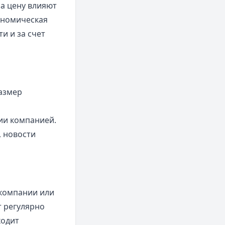
На цену влияют
ономическая
и и за счет
азмер
ии компанией.
 новости
 компании или
т регулярно
ходит