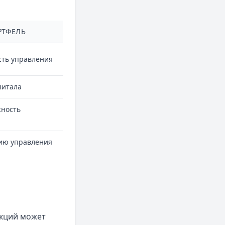
РТФЕЛЬ
сть управления
питала
ность
гию управления
акций может