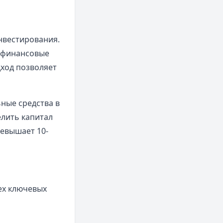
нвестирования.
 финансовые
дход позволяет
ные средства в
лить капитал
ревышает 10-
ех ключевых