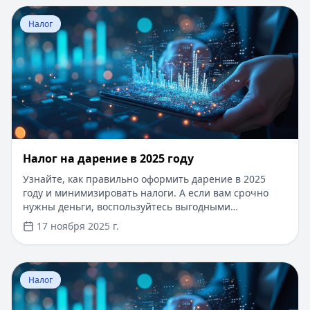
Перейти к статье:
Налог на дарение в 2025 году
Налог
Налог на дарение в 2025 году
Узнайте, как правильно оформить дарение в 2025
году и минимизировать налоги. А если вам срочно
нужны деньги, воспользуйтесь выгодными
кредитными предложениями: займы до 500 000
17 ноября 2025 г.
рублей, срок до 5 лет, 0% на первый кредит,
одобрение за 10 минут без справок и поручителей.
Сравните условия на Кредитный Зай и выберите
Перейти к статье:
Как получить налоговый кредит в 20
оптимальный вариант.
Налог