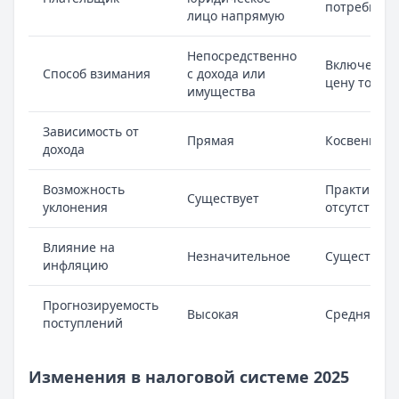
потребител
лицо напрямую
Непосредственно
Включены 
Способ взимания
с дохода или
цену товар
имущества
Зависимость от
Прямая
Косвенная
дохода
Возможность
Практическ
Существует
уклонения
отсутствует
Влияние на
Незначительное
Существен
инфляцию
Прогнозируемость
Высокая
Средняя
поступлений
Изменения в налоговой системе 2025