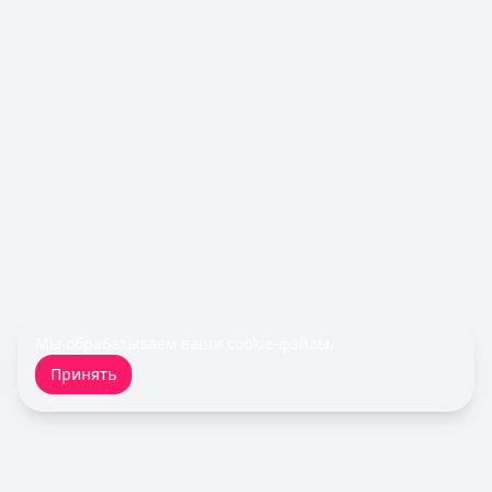
Лимит: до
1 000 000 ₽
Льготный период:
60 дней
Обслуживание:
Бесплатно
Рейтинг:
4.8
(11 отзывов)
Все кредитные карты
Займы — лучшие предложения
Деньги сразу
— Стандартный
Сумма: до
100 000
₽
Срок до:
365
дней
Рейтинг:
4.6
(14 отзывов)
Быстроденьги
— Без процентов для новых
Сумма: до
30 000
₽
Срок до:
30
дней
Мы обрабатываем ваши
cookie-файлы
.
Рейтинг:
4.7
(11 отзывов)
Принять
Займер
— До зарплаты
Сумма: до
30 000
₽
Срок до:
30
дней
Рейтинг:
4.6
(17 отзывов)