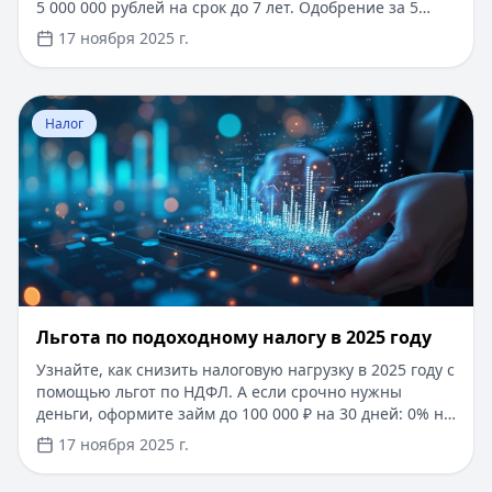
5 000 000 рублей на срок до 7 лет. Одобрение за 5
минут, минимум документов, возможность
17 ноября 2025 г.
оформления онлайн. Для новых клиентов —
специальные условия по ставке. Быстрое
рассмотрение заявки и моментальное зачисление
Перейти к статье:
Льгота по подоходному налогу в 202
средств на карту. Воспользуйтесь удобным
Налог
калькулятором на сайте, чтобы рассчитать
оптимальный вариант кредита.
Льгота по подоходному налогу в 2025 году
Узнайте, как снизить налоговую нагрузку в 2025 году с
помощью льгот по НДФЛ. А если срочно нужны
деньги, оформите займ до 100 000 ₽ на 30 дней: 0% на
первый кредит, без подтверждения дохода и
17 ноября 2025 г.
документов. Одобрение за 5 минут, деньги на карту
сразу после решения.