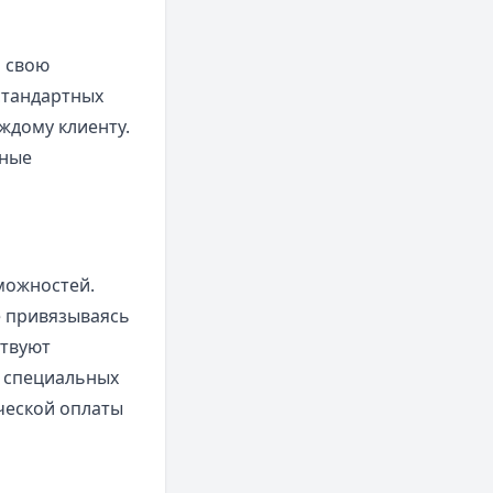
л свою
стандартных
ждому клиенту.
жные
можностей.
е привязываясь
ствуют
 специальных
ческой оплаты