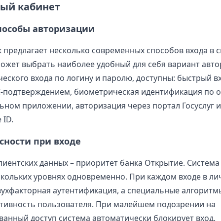
ный кабинет
пособы авторизации
нк предлагает несколько современных способов входа в 
ожет выбрать наиболее удобный для себя вариант авто
еского входа по логину и паролю, доступны: быстрый в
-подтверждением, биометрическая идентификация по о
ьном приложении, авторизация через портал Госуслуг 
 ID.
сности при входе
лиентских данных – приоритет банка Открытие. Систем
скольких уровнях одновременно. При каждом входе в л
вухфакторная аутентификация, а специальные алгоритм
тивность пользователя. При малейшем подозрении на
анный доступ система автоматически блокирует вход.