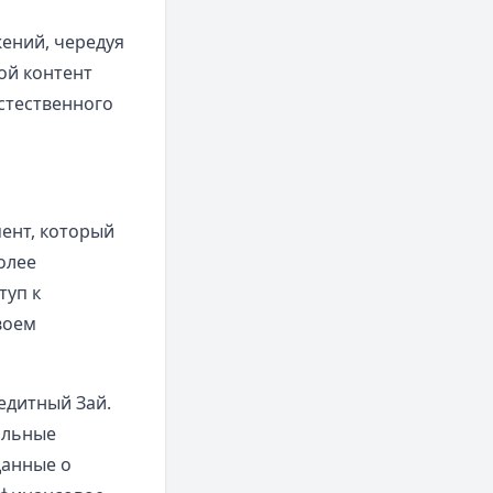
ений, чередуя
ой контент
стественного
ент, который
олее
туп к
воем
едитный Зай.
альные
данные о