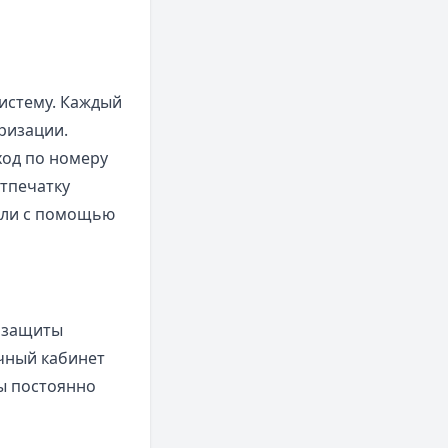
систему. Каждый
ризации.
ход по номеру
тпечатку
или с помощью
а защиты
ичный кабинет
ы постоянно