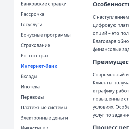
Особенности
Банковские справки
Рассрочка
С наступлением
Госуслуги
цифровую платф
опций – это по
Бонусные программы
Благодаря обно
Страхование
финансовые зад
Росгосстрах
Преимущест
Интернет-банк
Современный ин
Вклады
Клиенты получа
Ипотека
к графику рабо
Переводы
повышенные ст
условиях. Особ
Платежные системы
услуг по задан
Электронные деньги
Процесс ре
Инвестиции