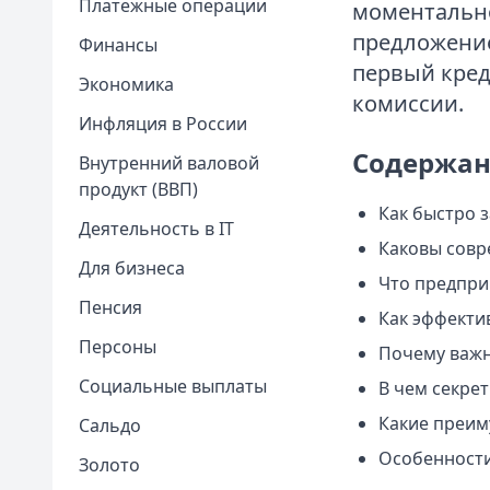
Платежные операции
моментально
предложение
Финансы
первый кред
Экономика
комиссии.
Инфляция в России
Содержан
Внутренний валовой
продукт (ВВП)
Как быстро 
Деятельность в IT
Каковы совр
Для бизнеса
Что предпри
Пенсия
Как эффекти
Персоны
Почему важн
Социальные выплаты
В чем секре
Какие преим
Сальдо
Особенности
Золото