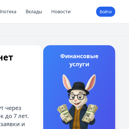
потека
Вклады
Новости
Войти
нет
Финансовые
услуги
т через
к до 7 лет.
заявки и