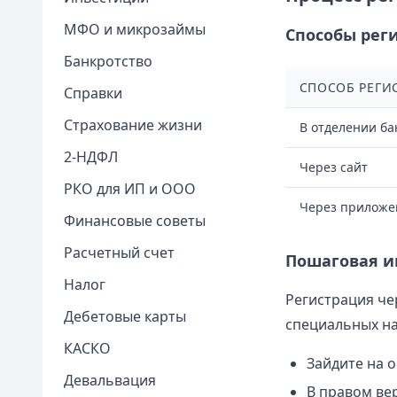
МФО и микрозаймы
Способы рег
Банкротство
СПОСОБ РЕГИ
Справки
Страхование жизни
В отделении ба
2-НДФЛ
Через сайт
РКО для ИП и ООО
Через приложе
Финансовые советы
Расчетный счет
Пошаговая и
Налог
Регистрация че
Дебетовые карты
специальных на
КАСКО
Зайдите на 
Девальвация
В правом ве