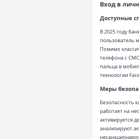
Вход в лич
Доступные с
В 2025 году ба
пользователь м
Помимо классич
телефона с СМС
пальца в мобил
технологии Face
Меры безопа
Безопасность к
работает на не
активируется д
анализируют ак
несанкциониров