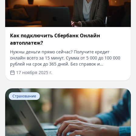
Как подключить Сбербанк Онлайн
автоплатеж?
Нужны деньги прямо сейчас? Получите кредит
онлайн всего за 15 минут. Сумма от 5 000 до 100 000
рублей на срок до 365 дней. Без справок и
поручителей, достаточно только паспорта. Решение
17 ноября 2025 г.
принимается автоматически, деньги поступают на
карту сразу после одобрения. Процентная ставка от
0.9% в день, для новых клиентов первый займ под 0%.
Перейти к статье:
​Страховое свидетельство государс
Узнайте, как настроить автоплатеж для
Страхование
своевременного погашения кредита и избежать
просрочек.