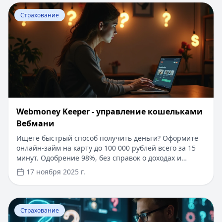
Перейти к статье:
Webmoney Keeper - управление ко
Страхование
Webmoney Keeper - управление кошельками
Вебмани
Ищете быстрый способ получить деньги? Оформите
онлайн-займ на карту до 100 000 рублей всего за 15
минут. Одобрение 98%, без справок о доходах и
поручителей. Для новых клиентов - специальное
17 ноября 2025 г.
предложение под 0% на срок до 30 дней. Простое
погашение через WebMoney и другие платежные
системы. Узнайте больше о возможностях управления
Перейти к статье:
Как работает долговой сервис Web
финансами с помощью WebMoney Keeper в нашем
Страхование
подробном обзоре.