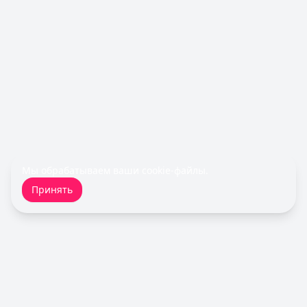
Обслуживание:
Бесплатно
Рейтинг:
4.8
(11 отзывов)
Все кредитные карты
Займы — лучшие предложения
Быстроденьги
— Без процентов для новых
Сумма: до
30 000
₽
Срок до:
30
дней
Рейтинг:
4.7
(11 отзывов)
MoneyMan
— Онлайн
Сумма: до
100 000
₽
Срок до:
364
дней
Мы обрабатываем ваши
cookie-файлы
.
Рейтинг:
4.8
(18 отзывов)
Принять
Займер
— До зарплаты
Сумма: до
30 000
₽
Срок до:
30
дней
Рейтинг:
4.6
(17 отзывов)
Fin 5
— Займ
Сумма: до
30 000
₽
Срок до:
30
дней