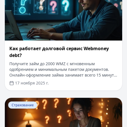
Как работает долговой сервис Webmoney
debt?
Получите займ до 2000 WMZ с мгновенным
одобрением и минимальным пакетом документов.
Онлайн-оформление займа занимает всего 15 минут.
Для новых клиентов действует специальное
17 ноября 2025 г.
предложение: первый займ под 0% на срок до 30
дней. Деньги поступают на электронный кошелек
моментально после одобрения заявки. Никаких
Перейти к статье:
Как подключить Сбербанк Онлайн а
справок о доходах и поручителей не требуется.
Страхование