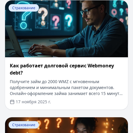
системы. Узнайте больше о возможностях управления
Перейти к статье:
Как работает долговой сервис Web
финансами с помощью WebMoney Keeper в нашем
Страхование
подробном обзоре.
Как работает долговой сервис Webmoney
debt?
Получите займ до 2000 WMZ с мгновенным
одобрением и минимальным пакетом документов.
Онлайн-оформление займа занимает всего 15 минут.
Для новых клиентов действует специальное
17 ноября 2025 г.
предложение: первый займ под 0% на срок до 30
дней. Деньги поступают на электронный кошелек
моментально после одобрения заявки. Никаких
Перейти к статье:
Как подключить Сбербанк Онлайн а
справок о доходах и поручителей не требуется.
Страхование