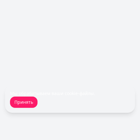
Лимит: до
1 000 000 ₽
Льготный период:
55 дней
Обслуживание:
590 ₽ в год
Рейтинг:
4.8
(12 отзывов)
Все кредитные карты
Займы — лучшие предложения
Fin 5
— Займ
Сумма: до
30 000
₽
Срок до:
30
дней
Рейтинг:
4.8
Cashiro
— Займ
Сумма: до
30 000
₽
Срок до:
30
дней
Мы обрабатываем ваши
cookie-файлы
.
Рейтинг:
4.7
Принять
Срочноденьги
— Займ
Сумма: до
15 000
₽
Срок до:
30
дней
Рейтинг:
4.6
Займер
— До зарплаты