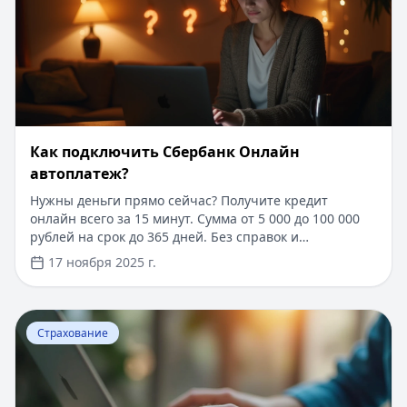
Как подключить Сбербанк Онлайн
автоплатеж?
Нужны деньги прямо сейчас? Получите кредит
онлайн всего за 15 минут. Сумма от 5 000 до 100 000
рублей на срок до 365 дней. Без справок и
поручителей, достаточно только паспорта. Решение
17 ноября 2025 г.
принимается автоматически, деньги поступают на
карту сразу после одобрения. Процентная ставка от
0.9% в день, для новых клиентов первый займ под 0%.
Перейти к статье:
​Страховое свидетельство государс
Узнайте, как настроить автоплатеж для
Страхование
своевременного погашения кредита и избежать
просрочек.