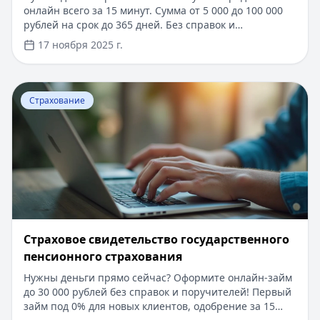
онлайн всего за 15 минут. Сумма от 5 000 до 100 000
рублей на срок до 365 дней. Без справок и
поручителей, достаточно только паспорта. Решение
17 ноября 2025 г.
принимается автоматически, деньги поступают на
карту сразу после одобрения. Процентная ставка от
0.9% в день, для новых клиентов первый займ под 0%.
Перейти к статье:
​Страховое свидетельство государс
Узнайте, как настроить автоплатеж для
Страхование
своевременного погашения кредита и избежать
просрочек.
​Страховое свидетельство государственного
пенсионного страхования
Нужны деньги прямо сейчас? Оформите онлайн-займ
до 30 000 рублей без справок и поручителей! Первый
займ под 0% для новых клиентов, одобрение за 15