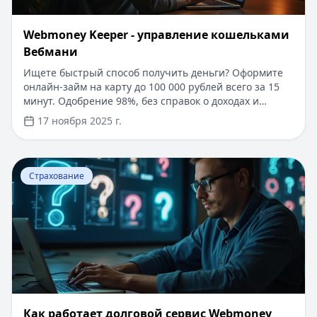
Webmoney Keeper - управление кошельками
Вебмани
Ищете быстрый способ получить деньги? Оформите
онлайн-займ на карту до 100 000 рублей всего за 15
минут. Одобрение 98%, без справок о доходах и
поручителей. Для новых клиентов - специальное
17 ноября 2025 г.
предложение под 0% на срок до 30 дней. Простое
погашение через WebMoney и другие платежные
системы. Узнайте больше о возможностях управления
Перейти к статье:
Как работает долговой сервис Web
финансами с помощью WebMoney Keeper в нашем
Страхование
подробном обзоре.
Как работает долговой сервис Webmoney