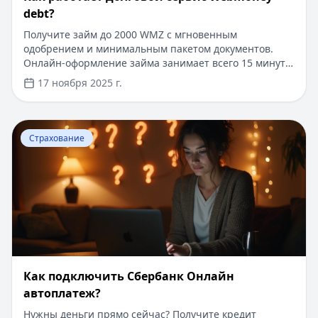
debt?
Получите займ до 2000 WMZ с мгновенным
одобрением и минимальным пакетом документов.
Онлайн-оформление займа занимает всего 15 минут.
Для новых клиентов действует специальное
17 ноября 2025 г.
предложение: первый займ под 0% на срок до 30
дней. Деньги поступают на электронный кошелек
моментально после одобрения заявки. Никаких
Перейти к статье:
Как подключить Сбербанк Онлайн а
справок о доходах и поручителей не требуется.
Страхование
Как подключить Сбербанк Онлайн
автоплатеж?
Нужны деньги прямо сейчас? Получите кредит