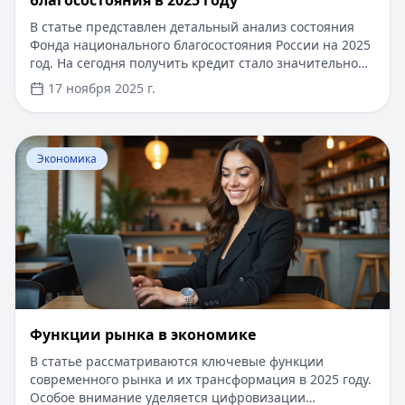
благосостояния в 2025 году
В статье представлен детальный анализ состояния
Фонда национального благосостояния России на 2025
год. На сегодня получить кредит стало значительно
проще – достаточно иметь паспорт и доступ в
17 ноября 2025 г.
интернет. Онлайн-сервисы предлагают займы до 30
000 рублей с моментальным решением, сроком до 30
дней, а новым клиентам доступны специальные
Перейти к статье:
Функции рынка в экономике
условия со ставкой 0% на первый заем. Оформление
Экономика
занимает не более 15 минут, а деньги поступают на
карту сразу после одобрения.
Функции рынка в экономике
В статье рассматриваются ключевые функции
современного рынка и их трансформация в 2025 году.
Особое внимание уделяется цифровизации