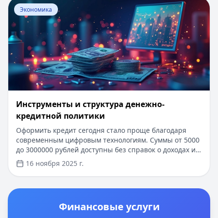
Перейти к статье:
Инструменты и структура денежно-
минимальной процентной ставкой.
Экономика
Инструменты и структура денежно-
кредитной политики
Оформить кредит сегодня стало проще благодаря
современным цифровым технологиям. Суммы от 5000
до 3000000 рублей доступны без справок о доходах и
лишних документов. Одобрение за 15 минут,
16 ноября 2025 г.
получение денег в день обращения. Первый заём под
0% для новых клиентов. Узнайте, как денежно-
кредитная политика влияет на условия кредитования
и выберите самое выгодное предложение.
Финансовые услуги