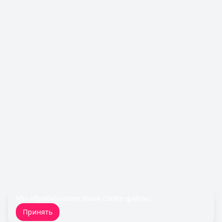
Льготный период:
60 дней
Обслуживание:
Бесплатно
Рейтинг:
4.8
(11 отзывов)
Газпромбанк
— Простая кредитная карта
Лимит: до
1 000 000 ₽
Льготный период:
—
Обслуживание:
Бесплатно
Рейтинг:
4.6
(10 отзывов)
Все кредитные карты
Займы — лучшие предложения
Cashiro
— Займ
Сумма: до
30 000
₽
Срок до:
30
дней
Рейтинг:
4.7
Срочноденьги
— Займ
Сумма: до
15 000
₽
Срок до:
30
дней
Мы обрабатываем ваши
cookie-файлы
.
Рейтинг:
4.6
Принять
Быстроденьги
— Без процентов для новых