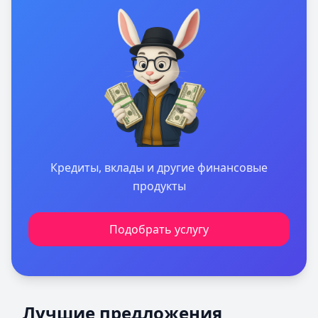
Кредиты, вклады и другие финансовые
продукты
Подобрать услугу
Лучшие предложения
Cashiro
— Займ
Лучшие предложения