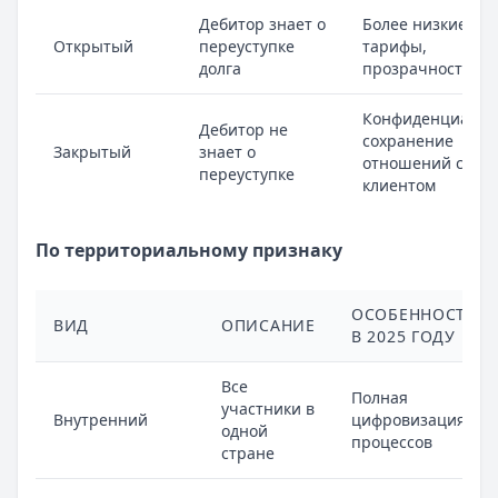
Дебитор знает о
Более низкие
Открытый
переуступке
тарифы,
долга
прозрачность
Конфиденциальн
Дебитор не
сохранение
Закрытый
знает о
отношений с
переуступке
клиентом
По территориальному признаку
ОСОБЕННОСТИ
ВИД
ОПИСАНИЕ
В 2025 ГОДУ
Все
Полная
участники в
Внутренний
цифровизация
одной
процессов
стране