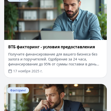
ВТБ факторинг - условия предоставления
Получите финансирование для вашего бизнеса без
залога и поручителей. Одобрение за 24 часа,
финансирование до 95% от суммы поставки в день
обращения. Минимальный пакет документов, онлайн-
17 ноября 2025 г.
оформление через личный кабинет. Индивидуальные
условия для каждого клиента, возможность получения
средств от 1 миллиона рублей. Удобное управление
Перейти к статье:
​Факторинг проводки
через мобильное приложение, электронный
Факторинг
документооборот и автоматическая интеграция с
учетными системами.