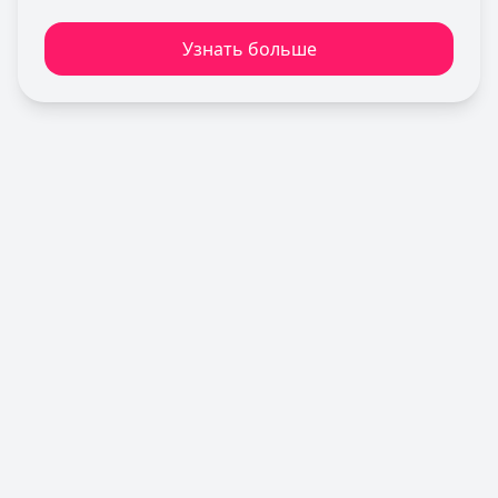
Льготный период:
120 дней
Узнать больше
Обслуживание:
Бесплатно
Рейтинг:
4.6
Т-Банк
— Платинум
Лимит: до
1 000 000 ₽
Льготный период:
55 дней
Обслуживание:
590 ₽ в год
Рейтинг:
4.8
(12 отзывов)
Уралсиб Банк
— 120 дней на максимум
Лимит: до
5 000 000 ₽
Льготный период:
120 дней
Обслуживание:
Бесплатно
Рейтинг:
4.7
Сбербанк
— СберКарта
Лимит: до
1 000 000 ₽
Льготный период:
120 дней
Обслуживание:
Бесплатно
Рейтинг:
4.9
(10 отзывов)