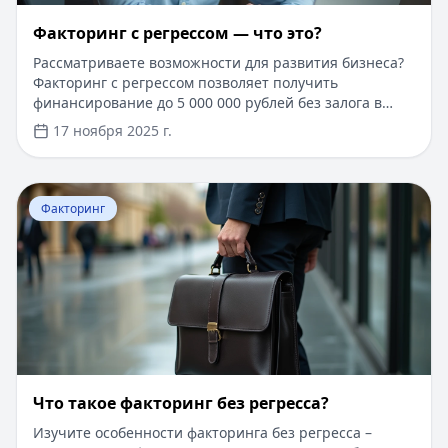
​Факторинг с регрессом — что это?
Рассматриваете возможности для развития бизнеса?
Факторинг с регрессом позволяет получить
финансирование до 5 000 000 рублей без залога в
течение 24 часов. Одобрение за 1 день,
17 ноября 2025 г.
минимальный пакет документов, возможность
получения средств онлайн. Гибкие условия
погашения и индивидуальный подход к каждому
Перейти к статье:
Что такое​ факторинг без регресса?
клиенту. Первый месяц обслуживания со сниженной
Факторинг
комиссией для новых клиентов.
Что такое​ факторинг без регресса?
Изучите особенности факторинга без регресса –