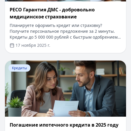
​РЕСО Гарантия ДМС - добровольно
медицинское страхование
Планируете оформить кредит или страховку?
Получите персональное предложение за 2 минуты.
Кредиты до 5 000 000 рублей с быстрым одобрением
по паспорту. Первый займ под 0%, решение за 15
17 ноября 2025 г.
минут. На портале Кредитный Зай вы найдете
выгодные условия кредитования и страхования от
надежных компаний. Узнайте больше о программах
Перейти к статье:
Погашение ипотечного кредита в 20
ДМС и других финансовых продуктах, подберите
Кредиты
оптимальное решение под ваши потребности.
Погашение ипотечного кредита в 2025 году