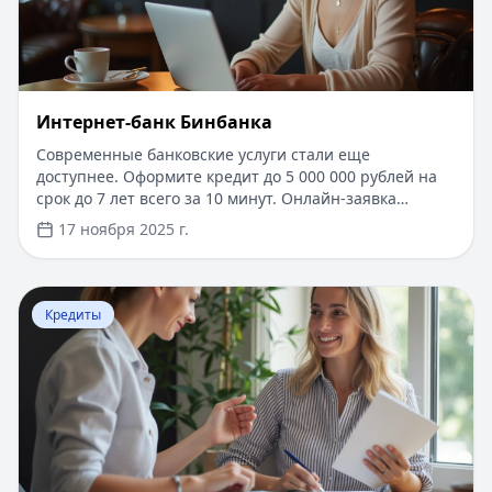
Интернет-банк Бинбанка
Современные банковские услуги стали еще
доступнее. Оформите кредит до 5 000 000 рублей на
срок до 7 лет всего за 10 минут. Онлайн-заявка
рассматривается моментально, нужен только
17 ноября 2025 г.
паспорт. Первые 14 дней - льготный период по
сниженной ставке. Получение средств на карту
любого банка в течение часа после одобрения.
Перейти к статье:
​РЕСО Гарантия ДМС - добровольно
Удобное управление кредитом через личный кабинет
Кредиты
с возможностью досрочного погашения без комиссий.