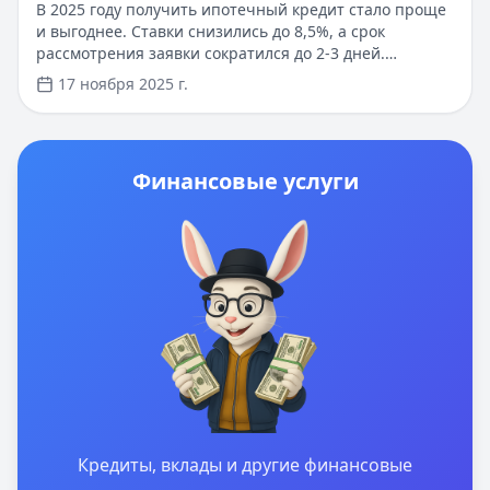
В 2025 году получить ипотечный кредит стало проще
и выгоднее. Ставки снизились до 8,5%, а срок
рассмотрения заявки сократился до 2-3 дней.
Оформить кредит можно онлайн с минимальным
17 ноября 2025 г.
пакетом документов. Первоначальный взнос от 10%,
сроки кредитования до 30 лет. Для семей с детьми
действуют льготные программы от 6% годовых.
Удобное онлайн-обслуживание и гибкие условия
Финансовые услуги
погашения делают ипотеку доступнее для каждого
заемщика.
Кредиты, вклады и другие финансовые