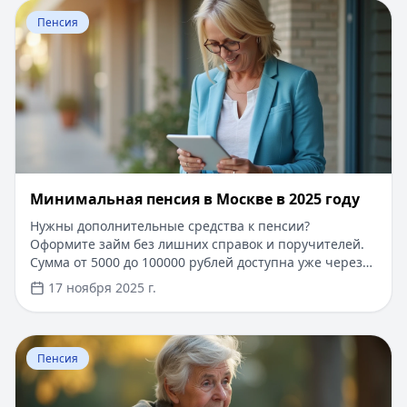
Перейти к статье:
​Минимальная пенсия в Москве в 20
простую анкету на сайте. Узнайте больше о выгодных
Пенсия
условиях кредитования на портале Кредитный Зай.
​Минимальная пенсия в Москве в 2025 году
Нужны дополнительные средства к пенсии?
Оформите займ без лишних справок и поручителей.
Сумма от 5000 до 100000 рублей доступна уже через
15 минут после одобрения заявки. Для новых
17 ноября 2025 г.
клиентов действует специальное предложение -
первый займ под 0% на срок до 30 дней. Простое
онлайн-оформление по паспорту, выгодные условия
Перейти к статье:
Образец заявления о назначении п
рефинансирования. Решение по займу принимается
Пенсия
автоматически.