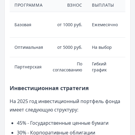
ПРОГРАММА
ВЗНОС
ВЫПЛАТЫ
ОС
Св
Базовая
от 1000 руб.
Ежемесячно
гра
по
По
Оптимальная
от 5000 руб.
На выбор
дох
По
Гибкий
Уча
Партнерская
согласованию
график
раб
Инвестиционная стратегия
На 2025 год инвестиционный портфель фонда
имеет следующую структуру:
45% - Государственные ценные бумаги
30% - Корпоративные облигации