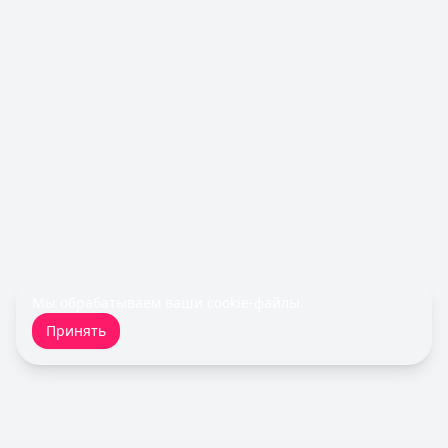
Лимит: до
5 000 000 ₽
Льготный период:
120 дней
Обслуживание:
Бесплатно
Рейтинг:
4.7
Все кредитные карты
Займы — лучшие предложения
Cashiro
— Займ
Сумма: до
30 000
₽
Срок до:
30
дней
Рейтинг:
4.7
Турбозайм
— Займ
Сумма: до
30 000
₽
Срок до:
21
дней
Мы обрабатываем ваши
cookie-файлы
.
Рейтинг:
4.6
(14 отзывов)
Принять
Быстроденьги
— Без процентов для новых
Сумма: до
30 000
₽
Срок до:
30
дней
Рейтинг:
4.7
(11 отзывов)
MoneyMan
— Онлайн