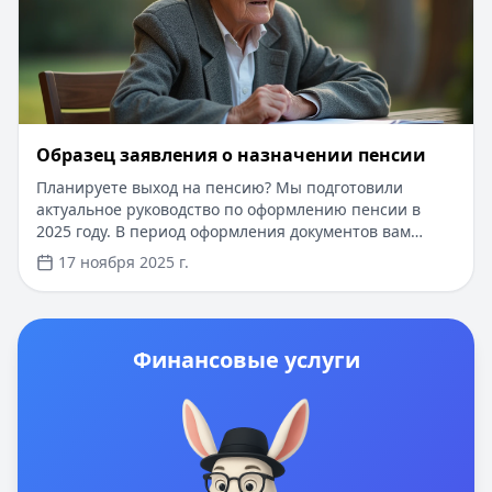
Образец заявления о назначении пенсии
Планируете выход на пенсию? Мы подготовили
актуальное руководство по оформлению пенсии в
2025 году. В период оформления документов вам
может потребоваться финансовая поддержка.
17 ноября 2025 г.
Рассмотрите возможность получения кредита до 1 000
000 рублей на срок до 5 лет. Одобрение за 15 минут,
минимальный пакет документов, возможность
получения с действующей пенсией или до её
Финансовые услуги
оформления. На нашем сервисе вы найдете лучшие
предложения от надежных банков с процентной
ставкой от 5.5% годовых.