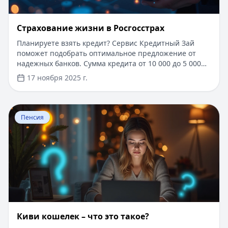
Страхование жизни в ​Росгосстрах
Планируете взять кредит? Сервис Кредитный Зай
поможет подобрать оптимальное предложение от
надежных банков. Сумма кредита от 10 000 до 5 000
000 рублей на срок до 7 лет. Одобрение за 5 минут по
17 ноября 2025 г.
двум документам. Минимальная ставка от 5.5%
годовых. Возможность оформления онлайн без
посещения офиса банка. Индивидуальный расчет
Перейти к статье:
Киви кошелек – что это такое?
максимальной суммы кредита с учетом ваших
Пенсия
возможностей. В статье подробно рассказывается о
программах страхования жизни, которые помогут
обеспечить финансовую защиту вам и вашим
близким.
Киви кошелек – что это такое?