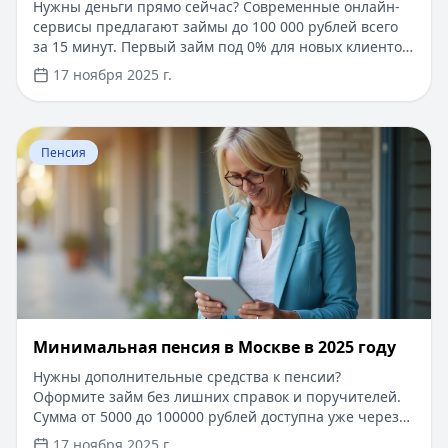
Нужны деньги прямо сейчас? Современные онлайн-
сервисы предлагают займы до 100 000 рублей всего
за 15 минут. Первый займ под 0% для новых клиентов,
одобрение за 5 минут по паспорту. Без справок,
17 ноября 2025 г.
поручителей и визита в офис. Деньги моментально на
карту любого банка. Решение о выдаче займа
принимается автоматически, достаточно заполнить
Перейти к статье:
​Минимальная пенсия в Москве в 20
простую анкету на сайте. Узнайте больше о выгодных
Пенсия
условиях кредитования на портале Кредитный Зай.
​Минимальная пенсия в Москве в 2025 году
Нужны дополнительные средства к пенсии?
Оформите займ без лишних справок и поручителей.
Сумма от 5000 до 100000 рублей доступна уже через
15 минут после одобрения заявки. Для новых
17 ноября 2025 г.