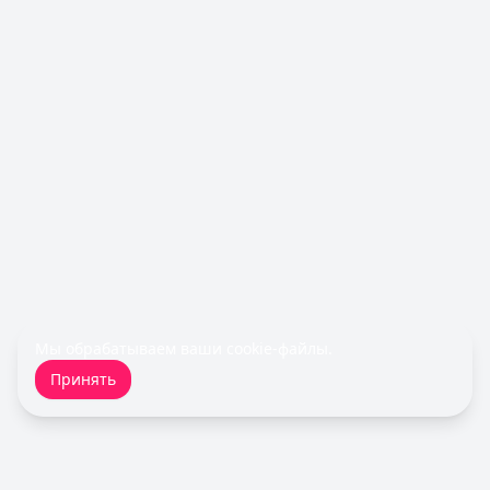
Лимит: до
1 000 000 ₽
Льготный период:
—
Обслуживание:
Бесплатно
Рейтинг:
4.6
(10 отзывов)
Все кредитные карты
Займы — лучшие предложения
Турбозайм
— Займ
Сумма: до
30 000
₽
Срок до:
21
дней
Рейтинг:
4.6
(14 отзывов)
Быстроденьги
— Без процентов для новых
Сумма: до
30 000
₽
Срок до:
30
дней
Мы обрабатываем ваши
cookie-файлы
.
Рейтинг:
4.7
(11 отзывов)
Принять
MoneyMan
— Онлайн
Сумма: до
100 000
₽
Срок до:
364
дней
Рейтинг:
4.8
(18 отзывов)