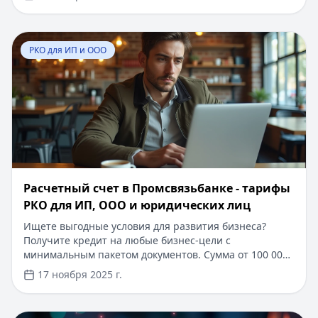
информацию. Для безопасного кредитования
выбирайте проверенные сервисы: займы до 100 000 ₽
с 0% ставкой на первый месяц, оформление за 5
Перейти к статье:
Расчетный счет в Промсвязьбанке 
минут без подтверждения дохода и документов.
РКО для ИП и ООО
Кредитный Зай помогает подобрать оптимальные
условия, экономя ваше время и нервы
Расчетный счет в Промсвязьбанке - тарифы
РКО для ИП, ООО и юридических лиц
Ищете выгодные условия для развития бизнеса?
Получите кредит на любые бизнес-цели с
минимальным пакетом документов. Сумма от 100 000
до 5 000 000 рублей, срок до 36 месяцев. Одобрение
17 ноября 2025 г.
за 1 день, без залога для действующего бизнеса от 6
месяцев. Специальное предложение: первый месяц
обслуживания расчетного счета бесплатно при