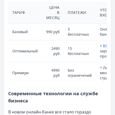
ЦЕНА
ЧТО
ТАРИФ
В
ПЛАТЕЖИ
ВХОДИ
МЕСЯЦ
5
Онлайн-
Базовый
990 руб
бесплатных
банк,
ка
+
ВЭД
,
2490
15
Оптимальный
зарпла
руб
бесплатных
проект
+ Личн
4990
Без
Премиум
менедже
руб
ограничений
страхов
Современные технологии на службе
бизнеса
В новом онлайн-банке все стало гораздо