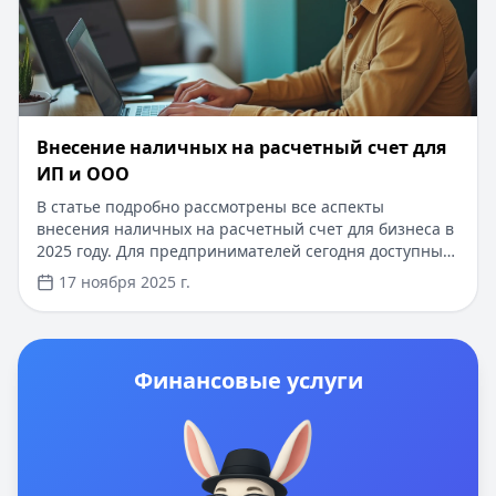
Внесение наличных на расчетный счет для
ИП и ООО
В статье подробно рассмотрены все аспекты
внесения наличных на расчетный счет для бизнеса в
2025 году. Для предпринимателей сегодня доступны
быстрые кредиты до 5 млн рублей без залога, с
17 ноября 2025 г.
одобрением за 10 минут. Новым клиентам -
специальные условия: первые 7 дней без процентов,
оформление онлайн по двум документам. Наши
специалисты помогут подобрать оптимальное
Финансовые услуги
финансовое решение для вашего бизнеса.