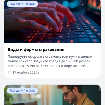
Перейти к статье:
​Виды и формы страхования
оформлении кредита. Успейте воспользоваться
РКО для ИП и ООО
выгодными условиями прямо сейчас.
​Виды и формы страхования
Планируете оформить страховку или нужны деньги
прямо сейчас? Получите кредит до 100 000 рублей
онлайн за 15 минут без справок и поручителей.
Одобрение 98%, первый займ под 0%, нужен только
17 ноября 2025 г.
паспорт. А пока познакомьтесь с актуальным обзором
страховых продуктов 2025 года и узнайте, как
защитить себя и свое имущество.
Перейти к статье:
Внесение наличных на расчетный с
РКО для ИП и ООО