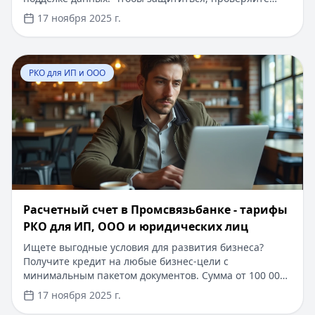
источники и не сообщайте конфиденциальную
17 ноября 2025 г.
информацию. Для безопасного кредитования
выбирайте проверенные сервисы: займы до 100 000 ₽
с 0% ставкой на первый месяц, оформление за 5
Перейти к статье:
Расчетный счет в Промсвязьбанке 
минут без подтверждения дохода и документов.
РКО для ИП и ООО
Кредитный Зай помогает подобрать оптимальные
условия, экономя ваше время и нервы
Расчетный счет в Промсвязьбанке - тарифы
РКО для ИП, ООО и юридических лиц
Ищете выгодные условия для развития бизнеса?
Получите кредит на любые бизнес-цели с
минимальным пакетом документов. Сумма от 100 000
до 5 000 000 рублей, срок до 36 месяцев. Одобрение
17 ноября 2025 г.
за 1 день, без залога для действующего бизнеса от 6