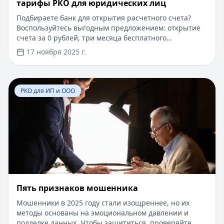
тарифы РКО для юридических лиц
Подбираете банк для открытия расчетного счета?
Воспользуйтесь выгодным предложением: открытие
счета за 0 рублей, три месяца бесплатного
обслуживания и бизнес-карта в подарок. Оформление
17 ноября 2025 г.
занимает всего 30 минут, для начала работы нужен
только паспорт руководителя. Одобрение заявки за 1
час, персональный менеджер поможет с
Перейти к статье:
Пять признаков мошенника
документами. Дистанционное открытие счета
РКО для ИП и ООО
доступно для всех регионов России.
Пять признаков мошенника
Мошенники в 2025 году стали изощреннее, но их
методы основаны на эмоциональном давлении и
подделке данных. Чтобы защититься, проверяйте