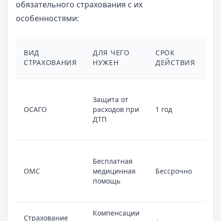
обязательного страхования с их
особенностями:
НА
ВИД
ДЛЯ ЧЕГО
СРОК
ОБ
СТРАХОВАНИЯ
НУЖЕН
ДЕЙСТВИЯ
В
Ст
Защита от
за
ОСАГО
расходов при
1 год
ва
ДТП
ис
во
Мо
Бесплатная
по
ОМС
медицинная
Бессрочно
ст
помощь
ко
ра
Компенсации
Страхование
Оф