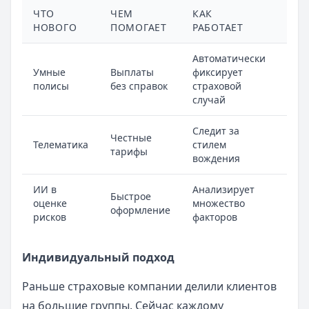
ЧТО
ЧЕМ
КАК
СК
НОВОГО
ПОМОГАЕТ
РАБОТАЕТ
ЭК
Автоматически
Умные
Выплаты
фиксирует
До 
полисы
без справок
страховой
вре
случай
Следит за
Честные
До 
Телематика
стилем
тарифы
сто
вождения
ИИ в
Анализирует
Быстрое
До 
оценке
множество
оформление
вре
рисков
факторов
Индивидуальный подход
Раньше страховые компании делили клиентов
на большие группы. Сейчас каждому