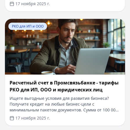
источники и не сообщайте конфиденциальную
17 ноября 2025 г.
информацию. Для безопасного кредитования
выбирайте проверенные сервисы: займы до 100 000 ₽
с 0% ставкой на первый месяц, оформление за 5
Перейти к статье:
Расчетный счет в Промсвязьбанке 
минут без подтверждения дохода и документов.
РКО для ИП и ООО
Кредитный Зай помогает подобрать оптимальные
условия, экономя ваше время и нервы
Расчетный счет в Промсвязьбанке - тарифы
РКО для ИП, ООО и юридических лиц
Ищете выгодные условия для развития бизнеса?
Получите кредит на любые бизнес-цели с
минимальным пакетом документов. Сумма от 100 000
до 5 000 000 рублей, срок до 36 месяцев. Одобрение
17 ноября 2025 г.
за 1 день, без залога для действующего бизнеса от 6
месяцев. Специальное предложение: первый месяц