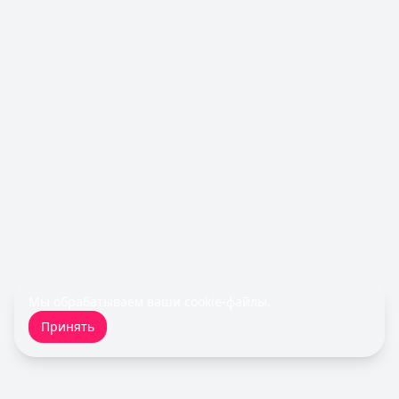
Т-Банк
— Платинум
Лимит: до
1 000 000 ₽
Льготный период:
55 дней
Обслуживание:
590 ₽ в год
Рейтинг:
4.8
(12 отзывов)
Все кредитные карты
Займы — лучшие предложения
Срочноденьги
— Займ
Сумма: до
15 000
₽
Срок до:
30
дней
Рейтинг:
4.6
Займер
— До зарплаты
Сумма: до
30 000
₽
Срок до:
30
дней
Мы обрабатываем ваши
cookie-файлы
.
Рейтинг:
4.6
(17 отзывов)
Принять
Турбозайм
— Займ
Сумма: до
30 000
₽
Срок до:
21
дней