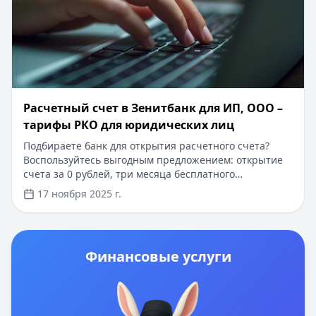
Расчетный счет в Зенитбанк для ИП, ООО –
тарифы РКО для юридических лиц
Подбираете банк для открытия расчетного счета?
Воспользуйтесь выгодным предложением: открытие
счета за 0 рублей, три месяца бесплатного
обслуживания и бизнес-карта в подарок. Оформление
17 ноября 2025 г.
занимает всего 30 минут, для начала работы нужен
только паспорт руководителя. Одобрение заявки за 1
час, персональный менеджер поможет с
документами. Дистанционное открытие счета
Финансовые услуги
доступно для всех регионов России.