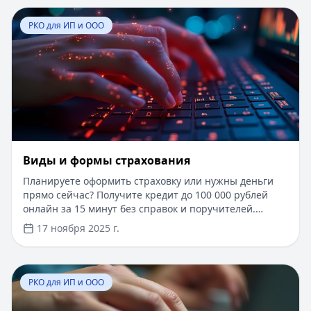
обслуживания расчетного счета бесплатно при
Перейти к статье:
​Виды и формы страхования
оформлении кредита. Успейте воспользоваться
РКО для ИП и ООО
выгодными условиями прямо сейчас.
​Виды и формы страхования
Планируете оформить страховку или нужны деньги
прямо сейчас? Получите кредит до 100 000 рублей
онлайн за 15 минут без справок и поручителей.
Одобрение 98%, первый займ под 0%, нужен только
17 ноября 2025 г.
паспорт. А пока познакомьтесь с актуальным обзором
страховых продуктов 2025 года и узнайте, как
защитить себя и свое имущество.
Перейти к статье:
Расчетный счет в Зенитбанк для ИП
РКО для ИП и ООО