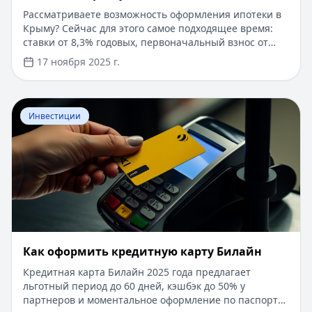
Рассматриваете возможность оформления ипотеки в
Крыму? Сейчас для этого самое подходящее время:
ставки от 8,3% годовых, первоначальный взнос от
15%, срок рассмотрения заявки — от 1 дня. Доступны
17 ноября 2025 г.
программы господдержки с пониженной ставкой от
6%. Одобрение без подтверждения дохода справкой
2-НДФЛ, достаточно выписки по счету. Срок
Перейти к статье:
​Как оформить кредитную карту Бил
кредитования — до 30 лет.
Инвестиции
​Как оформить кредитную карту Билайн
Кредитная карта Билайн 2025 года предлагает
льготный период до 60 дней, кэшбэк до 50% у
партнеров и моментальное оформление по паспорту.