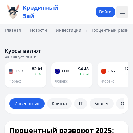
Кредитный
Войти
Зай
Главная
→
Новости
→
Инвестиции
→
Процентный разворо
Курсы валют
на 7 август 2026 г.
82.01
94.48
12.1
USD
EUR
CNY
+0.76
+0.69
+0.
Форекс
Форекс
Форекс
Инвестиции
Крипта
IT
Бизнес
Обще
Процентный разворот 2025: