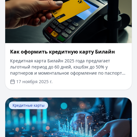
​Как оформить кредитную карту Билайн
Кредитная карта Билайн 2025 года предлагает
льготный период до 60 дней, кэшбэк до 50% у
партнеров и моментальное оформление по паспорту.
Заемные средства до 300 000 рублей доступны без
17 ноября 2025 г.
подтверждения дохода. Узнайте, как получить карту с
выгодными условиями и управлять финансами
эффективно. Для сравнения кредитных продуктов и
Перейти к статье:
Что такое паи фондов?
выбора оптимального решения воспользуйтесь
Кредитные карты
сервисом Кредитный Зай, где собраны актуальные
предложения от ведущих банков