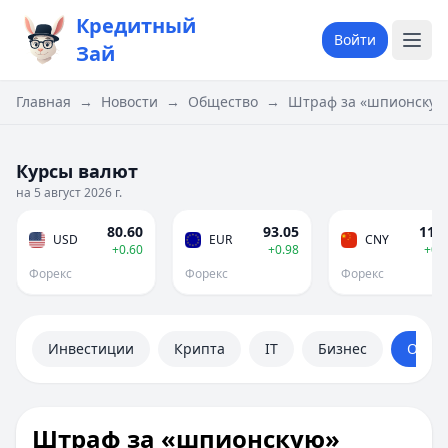
Кредитный
Войти
Зай
Главная
→
Новости
→
Общество
→
Штраф за «шпионскую»
Курсы валют
на 5 август 2026 г.
80.60
93.05
11.9
USD
EUR
CNY
+0.60
+0.98
+0.
Форекс
Форекс
Форекс
Инвестиции
Крипта
IT
Бизнес
Обще
Штраф за «шпионскую»