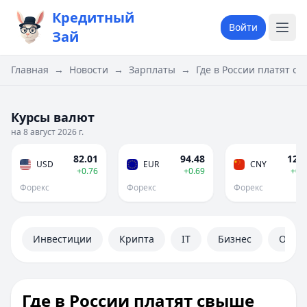
Кредитный
Войти
Зай
Главная
→
Новости
→
Зарплаты
→
Где в России платят св
Курсы валют
на 8 август 2026 г.
82.01
94.48
12.1
USD
EUR
CNY
+0.76
+0.69
+0.
Форекс
Форекс
Форекс
Инвестиции
Крипта
IT
Бизнес
Обще
Где в России платят свыше