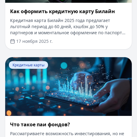
​Как оформить кредитную карту Билайн
Кредитная карта Билайн 2025 года предлагает
льготный период до 60 дней, кэшбэк до 50% у
партнеров и моментальное оформление по паспорту.
Заемные средства до 300 000 рублей доступны без
17 ноября 2025 г.
подтверждения дохода. Узнайте, как получить карту с
выгодными условиями и управлять финансами
эффективно. Для сравнения кредитных продуктов и
Перейти к статье:
Что такое паи фондов?
выбора оптимального решения воспользуйтесь
Кредитные карты
сервисом Кредитный Зай, где собраны актуальные
предложения от ведущих банков
Что такое паи фондов?
Рассматриваете возможность инвестирования, но не