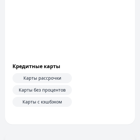
Сумма:
100 000
–
5 000 000
₽
Срок: до
60
мес.
ПСК:
42.2
%
Рейтинг:
4.6
Т-Банк
— Под залог недвижимости
Сумма:
200 000
–
30 000 000
₽
Срок: до
180
мес.
ПСК:
34.9
%
Кредитные карты
Рейтинг:
4.5
(13 отзывов)
Все кредиты
Карты рассрочки
Кредитные карты — лучшие предложения
Банк ПСБ
— Кредитная карта 180 дней без %
Карты без процентов
Лимит: до
1 000 000 ₽
Карты с кэшбэком
Льготный период:
180 дней
Обслуживание:
Бесплатно
Рейтинг:
4.7
Банк ЗЕНИТ
— Карта привилегий
Лимит: до
2 000 000 ₽