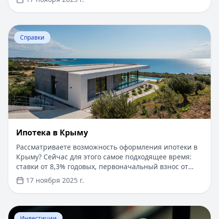
быстро и прозрачно через проверенные сервисы.
Перейти к статье:
Ипотека в Крыму
Справки
Ипотека в Крыму
Рассматриваете возможность оформления ипотеки в
Крыму? Сейчас для этого самое подходящее время:
ставки от 8,3% годовых, первоначальный взнос от
15%, срок рассмотрения заявки — от 1 дня. Доступны
17 ноября 2025 г.
программы господдержки с пониженной ставкой от
6%. Одобрение без подтверждения дохода справкой
2-НДФЛ, достаточно выписки по счету. Срок
Перейти к статье:
​Как оформить кредитную карту Бил
кредитования — до 30 лет.
Инвестиции