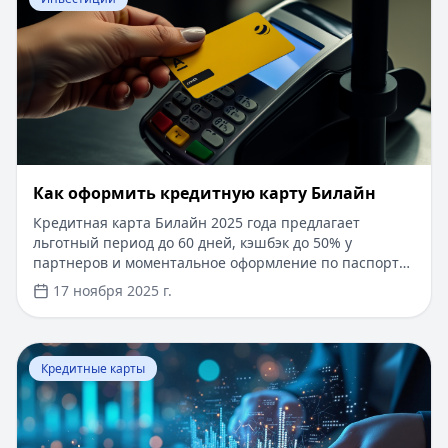
​Как оформить кредитную карту Билайн
Кредитная карта Билайн 2025 года предлагает
льготный период до 60 дней, кэшбэк до 50% у
партнеров и моментальное оформление по паспорту.
Заемные средства до 300 000 рублей доступны без
17 ноября 2025 г.
подтверждения дохода. Узнайте, как получить карту с
выгодными условиями и управлять финансами
эффективно. Для сравнения кредитных продуктов и
Перейти к статье:
Что такое паи фондов?
выбора оптимального решения воспользуйтесь
Кредитные карты
сервисом Кредитный Зай, где собраны актуальные
предложения от ведущих банков