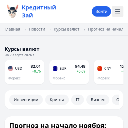
Кредитный
Войти
Зай
Главная
→
Новости
→
Курсы валют
→
Прогноз на начало 
Курсы валют
на 7 август 2026 г.
82.01
94.48
12.1
USD
EUR
CNY
+0.76
+0.69
+0.
Форекс
Форекс
Форекс
Инвестиции
Крипта
IT
Бизнес
Обще
Прогноз на начало ноября: