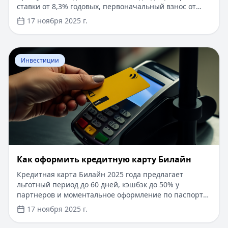
ставки от 8,3% годовых, первоначальный взнос от
15%, срок рассмотрения заявки — от 1 дня. Доступны
17 ноября 2025 г.
программы господдержки с пониженной ставкой от
6%. Одобрение без подтверждения дохода справкой
2-НДФЛ, достаточно выписки по счету. Срок
Перейти к статье:
​Как оформить кредитную карту Бил
кредитования — до 30 лет.
Инвестиции
​Как оформить кредитную карту Билайн
Кредитная карта Билайн 2025 года предлагает
льготный период до 60 дней, кэшбэк до 50% у
партнеров и моментальное оформление по паспорту.
Заемные средства до 300 000 рублей доступны без
17 ноября 2025 г.
подтверждения дохода. Узнайте, как получить карту с
выгодными условиями и управлять финансами