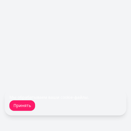
Срок до:
30
дней
Рейтинг:
4.6
Cashiro
— Займ
Сумма: до
30 000
₽
Срок до:
30
дней
Рейтинг:
4.7
MoneyMan
— Онлайн
Сумма: до
100 000
₽
Срок до:
364
дней
Рейтинг:
4.8
(18 отзывов)
Fin 5
— Займ
Сумма: до
30 000
₽
Срок до:
30
дней
Рейтинг:
4.8
Мы обрабатываем ваши
cookie-файлы
.
Займер
— До зарплаты
Принять
Сумма: до
30 000
₽
Срок до:
30
дней
Рейтинг:
4.6
(17 отзывов)