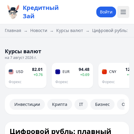
Кредитный
Войти
Зай
Главная
→
Новости
→
Курсы валют
→
Цифровой рубль: п
Курсы валют
на 7 август 2026 г.
82.01
94.48
12.1
USD
EUR
CNY
+0.76
+0.69
+0.
Форекс
Форекс
Форекс
Инвестиции
Крипта
IT
Бизнес
Обще
Цифровой рубль: плавный