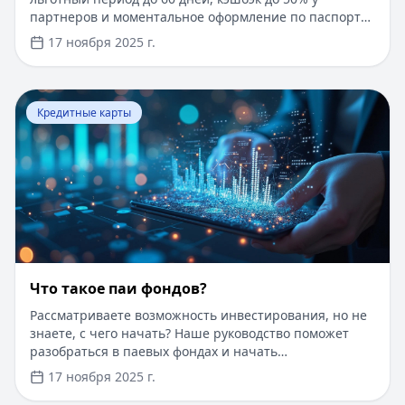
партнеров и моментальное оформление по паспорту.
Заемные средства до 300 000 рублей доступны без
17 ноября 2025 г.
подтверждения дохода. Узнайте, как получить карту с
выгодными условиями и управлять финансами
эффективно. Для сравнения кредитных продуктов и
Перейти к статье:
Что такое паи фондов?
выбора оптимального решения воспользуйтесь
Кредитные карты
сервисом Кредитный Зай, где собраны актуальные
предложения от ведущих банков
Что такое паи фондов?
Рассматриваете возможность инвестирования, но не
знаете, с чего начать? Наше руководство поможет
разобраться в паевых фондах и начать
инвестировать даже с небольшой суммы. Пока вы
17 ноября 2025 г.
думаете об инвестициях, воспользуйтесь быстрым