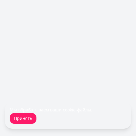
Газпромбанк
— Простая кредитная карта
Лимит: до
1 000 000 ₽
Льготный период:
—
Обслуживание:
Бесплатно
Рейтинг:
4.6
(10 отзывов)
Кредит Европа Банк
— Urban card
Лимит: до
600 000 ₽
Льготный период:
55 дней
Обслуживание:
Бесплатно
Рейтинг:
4.5
Все кредитные карты
Займы — лучшие предложения
MoneyMan
— Онлайн
Сумма: до
100 000
₽
Срок до:
364
дней
Мы обрабатываем ваши
cookie-файлы
.
Рейтинг:
4.8
(18 отзывов)
Принять
Cashiro
— Займ
Сумма: до
30 000
₽