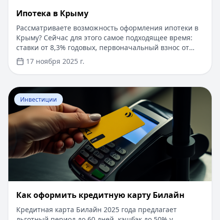
Ипотека в Крыму
Рассматриваете возможность оформления ипотеки в
Крыму? Сейчас для этого самое подходящее время:
ставки от 8,3% годовых, первоначальный взнос от
15%, срок рассмотрения заявки — от 1 дня. Доступны
17 ноября 2025 г.
программы господдержки с пониженной ставкой от
6%. Одобрение без подтверждения дохода справкой
2-НДФЛ, достаточно выписки по счету. Срок
Перейти к статье:
​Как оформить кредитную карту Бил
кредитования — до 30 лет.
Инвестиции
​Как оформить кредитную карту Билайн
Кредитная карта Билайн 2025 года предлагает
льготный период до 60 дней, кэшбэк до 50% у