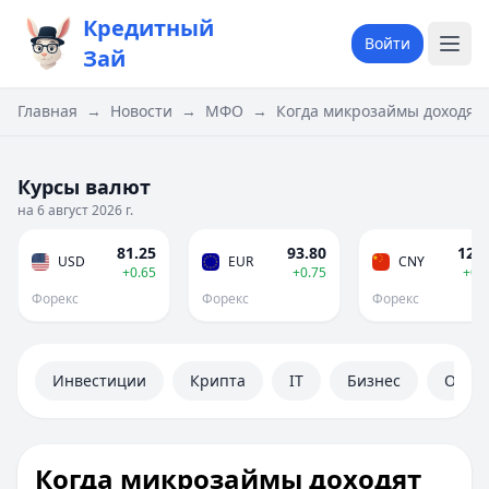
Кредитный
Войти
Зай
Главная
→
Новости
→
МФО
→
Когда микрозаймы доходят 
Курсы валют
на 6 август 2026 г.
81.25
93.80
12.0
USD
EUR
CNY
+0.65
+0.75
+0.
Форекс
Форекс
Форекс
Инвестиции
Крипта
IT
Бизнес
Обще
Когда микрозаймы доходят