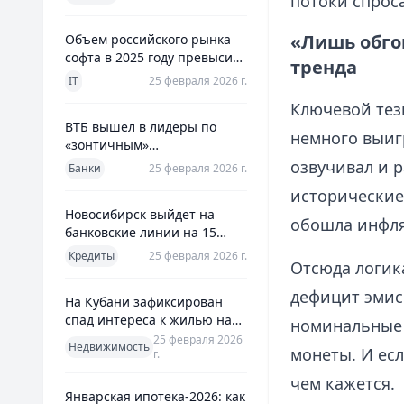
потоки спрос
использования
«Лишь обго
Объем российского рынка
софта в 2025 году превысил
тренда
800 млрд рублей
IT
25 февраля 2026 г.
Ключевой тез
ВТБ вышел в лидеры по
немного выиг
«зонтичным»
поручительствам для МСП
озвучивал и р
Банки
25 февраля 2026 г.
исторические
Новосибирск выйдет на
обошла инфля
банковские линии на 15
млрд рублей для закрытия
Кредиты
25 февраля 2026 г.
Отсюда логик
дефицита
дефицит эмис
На Кубани зафиксирован
спад интереса к жилью на
номинальные 
13%
25 февраля 2026
Недвижимость
монеты. И есл
г.
чем кажется.
Январская ипотека-2026: как