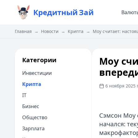
Кредитный
Зай
Валют
Главная
→
Новости
→
Крипта
→
Моу считает: настоя
Моу счи
Категории
впереди
Инвестиции
Крипта
6 ноября 2025 г
IT
Бизнес
Сэмсон Моу 
Общество
начался: те
Зарплата
макрофактор