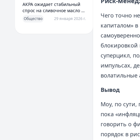
Риск-менед
АКРА ожидает стабильный
спрос на сливочное масло в
Чего точно не
2026 году
Общество
29 января 2026 г.
капиталом» в
самоуверенно
блокировкой к
суперцикл, п
импульсах, де
волатильные 
Вывод
Моу, по сути,
пока «инфляц
говорить о фи
порядок в рис