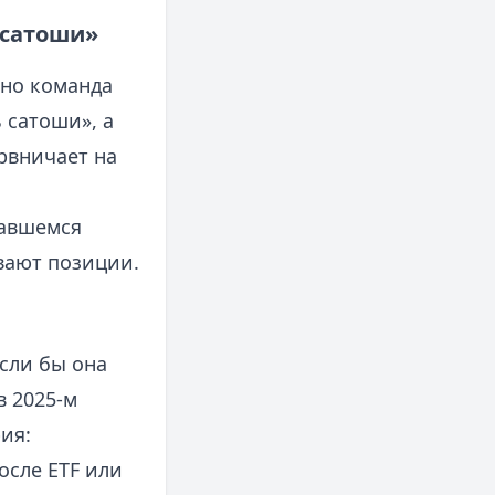
 сатоши»
 но команда
 сатоши», а
ервничает на
вавшемся
вают позиции.
сли бы она
в 2025-м
ия:
осле ETF или