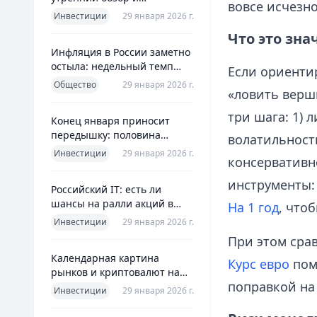
вовсе исчезно
ориентиры для инвесторов
Инвестиции
29 января 2026 г.
Что это зна
Инфляция в России заметно
остыла: недельный темп
Если ориенти
упал более чем вдвое
Общество
29 января 2026 г.
«ловить верш
три шага: 1) 
Конец января приносит
передышку: половина
волатильность
годовой цели ЦБ «сделана»
Инвестиции
29 января 2026 г.
консервативн
всего за месяц
инструменты:
Российский IT: есть ли
шансы на ралли акций в
На 1 год
, что
2026 без опоры на ИИ
Инвестиции
29 января 2026 г.
При этом сра
Календарная картина
Курс евро
пом
рынков и криптовалют на
поправкой на
четверг, 29 января 2026
Инвестиции
29 января 2026 г.