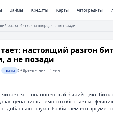
ы
Займы
Кредиты
Карты
Автокредиты
И
щий разгон биткоина впереди, а не позади
тает: настоящий разгон би
, а не позади
.
Время чтения:
4 мин
Крипта
считает, что полноценный бычий цикл битк
кущая цена лишь немного обгоняет инфляцию
ы добавляют шума. Разбираем его аргумент