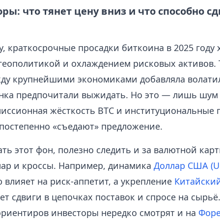
ы: что тянет цену вниз и что способно с
у, краткосрочные просадки биткоина в 2025 году
геополитикой и охлаждением рисковых активов. 
ду крупнейшими экономиками добавляла волатил
нка предпочитали выжидать. Но это — лишь шум
миcсионная жёсткость BTC и институциональные 
 постепенно «съедают» предложение.
ь этот фон, полезно следить и за валютной карт
лар и кроссы. Например, динамика
Доллар США (U
 влияет на риск-аппетит, а укрепление
Китайский
т сдвиги в цепочках поставок и спросе на сырьё.
ориентиров инвесторы нередко смотрят и на
Форе