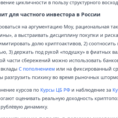
вение цикличности в пользу структурного восход
чит для частного инвестора в России
роваться на аргументацию Моу, рациональная та
ины», а выстраивать дисциплину покупки и риска
лимитировать долю криптоактивов, 2) соотносить 
ю, 3) держать под рукой «подушку» в фиатных ва
ой части сбережений можно использовать банко
 вклады
С пополнением
или на фиксированный ср
бы разгрузить психику во время рыночных штормо
внение курсов по
Курсы ЦБ РФ
и наблюдение за
Ку
огают оценивать реальную доходность криптопо
 рублёвую динамику.