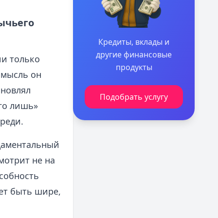
ычьего
Кредиты, вклады и
другие финансовые
ии только
продукты
 мысль он
бновлял
Подобрать услугу
го лишь»
реди.
ндаментальный
мотрит не на
собность
ет быть шире,