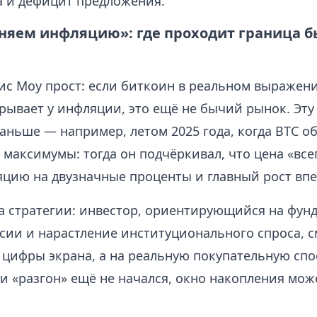
а и дефицит предложения.
няем инфляцию»: где проходит граница б
ис Моу прост: если биткоин в реальном выражен
рывает у инфляции, это ещё не бычий рынок. Эту
аньше — например, летом 2025 года, когда BTC о
 максимумы: тогда он подчёркивал, что цена «все
цию на двузначные проценты и главный рост впе
а стратегии: инвестор, ориентирующийся на фу
сии и нарастление институционального спроса, с
цифры экрана, а на реальную покупательную спо
и «разгон» ещё не начался, окно накопления мож