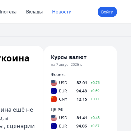
потека
Вклады
Новости
Войти
ткоина
Курсы валют
на 7 август 2026 г.
Форекс
USD
82.01
+0.76
EUR
94.48
+0.69
CNY
12.15
+0.11
оина ещё не
ЦБ РФ
, а
USD
81.41
+0.48
ы, сценарии
EUR
94.06
+0.87