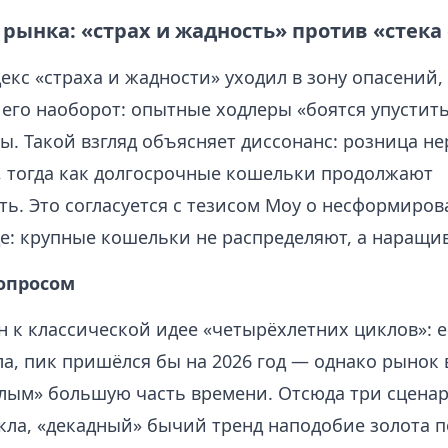
рынка: «страх и жадность» против «стека
екс «страха и жадности» уходил в зону опасений,
 его наоборот: опытные ходлеры «боятся упустить
ы. Такой взгляд объясняет диссонанс: розница н
, тогда как долгосрочные кошельки продолжают
ть. Это согласуется с тезисом Моу о несформиро
е: крупные кошельки не распределяют, а наращи
опросом
н к классической идее «четырёхлетних циклов»: е
а, пик пришёлся бы на 2026 год — однако рынок 
ялым» большую часть времени. Отсюда три сценар
кла, «декадный» бычий тренд наподобие золота п