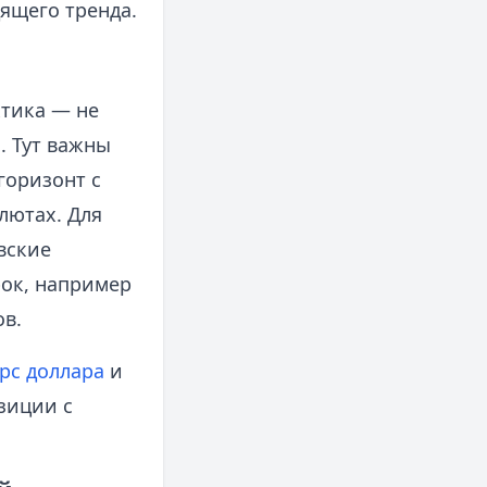
ящего тренда.
ктика — не
. Тут важны
горизонт с
лютах. Для
вские
ок, например
в.
рс доллара
и
зиции с