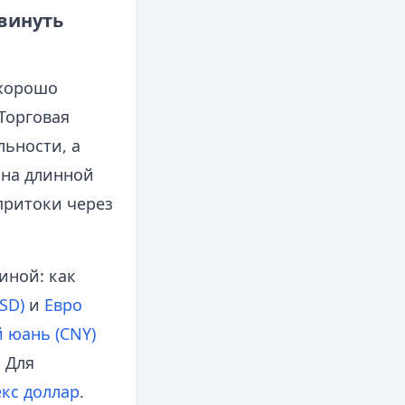
двинуть
 хорошо
Торговая
ьности, а
 на длинной
притоки через
иной: как
SD)
и
Евро
 юань (CNY)
 Для
кс доллар
.