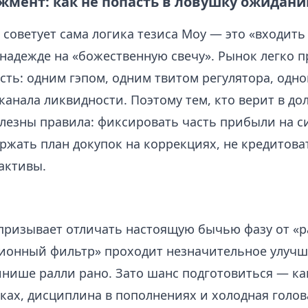
жмент: как не попасть в ловушку ожидани
 советует сама логика тезиса Моу — это «входить
 надежде на «божественную свечу». Рынок легко п
сть: одним гэпом, одним твитом регулятора, одно
анала ликвидности. Поэтому тем, кто верит в до
олезны правила: фиксировать часть прибыли на 
ржать план докупок на коррекциях, не кредитова
активы.
 призывает отличать настоящую бычью фазу от «р
ионный фильтр» проходит незначительное улучш
нише ралли рано. Зато шанс подготовиться — как
ках, дисциплина в пополнениях и холодная голов