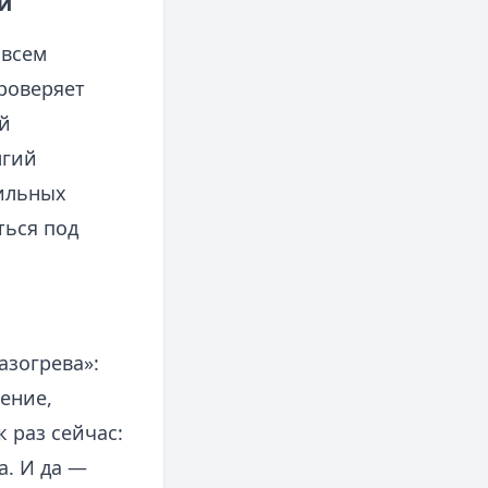
й
 всем
роверяет
й
лгий
сильных
ться под
азогрева»:
ение,
 раз сейчас:
а. И да —