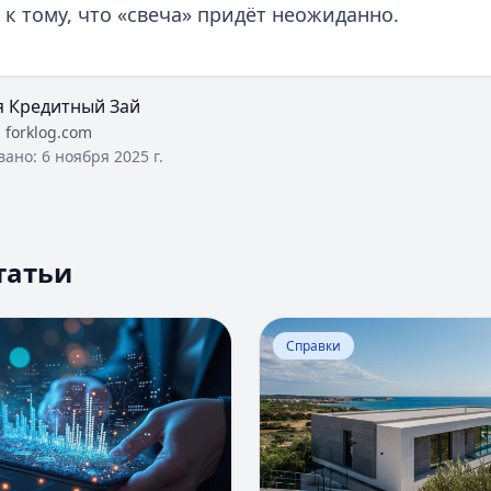
к тому, что «свеча» придёт неожиданно.
я Кредитный Зай
:
forklog.com
вано:
6 ноября 2025 г.
татьи
Оценка вероятности банкротства
Перейти к статье:
Ипотека
Справки