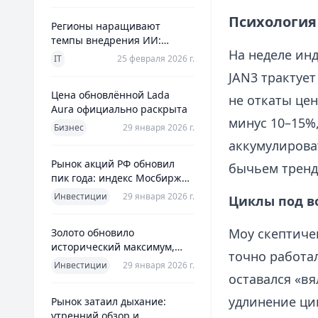
Психология 
Регионы наращивают
темпы внедрения ИИ:
На неделе инд
главное из отраслевого
IT
25 февраля 2026 г.
дайджеста дня
JAN3 трактует
Цена обновлённой Lada
не откаты цен
Aura официально раскрыта
минус 10–15%
Бизнес
29 января 2026 г.
аккумулирова
Рынок акций РФ обновил
бычьем тренд
пик года: индекс Мосбиржи
на новом максимуме 2026-го
Инвестиции
29 января 2026 г.
Циклы под в
Моу скептиче
Золото обновило
исторический максимум,
точно работал
превысив планку в $5600 за
Инвестиции
29 января 2026 г.
унцию
оставался «в
удлинение ци
Рынок затаил дыхание:
утренний обзор и