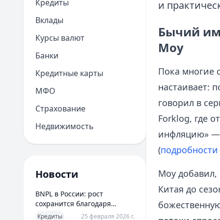
Кредиты
и практичес
Вклады
Бычий имп
Курсы валют
Моу
Банки
Пока многие с
Кредитные карты
настаивает: 
МФО
говорил в сер
Страхование
Forklog, где 
Недвижимость
инфляцию» — 
(
подробности 
Новости
Моу добавил,
Китая до сез
BNPL в России: рост
сохранится благодаря
божественную 
новым сценариям
Кредиты
25 февраля 2026 г.