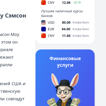
CNY
12.06
+0.10
Лучшие наличные курсы
у Сэмсон
банков
USD
80.00
Альфа-Банк
EUR
94.00
Альфа-Банк
эмсон Моу
CNY
11.60
Альфа-Банк
 этом он
ериале
режают
Финансовые
 ралли
услуги
рений США и
ственскую
ли совпадут