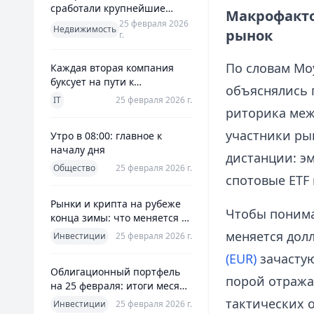
сработали крупнейшие
Макрофактор
банки и что это значит для
25 февраля 2026
Недвижимость
рынок
г.
заемщиков
По словам Мо
Каждая вторая компания
буксует на пути к
объяснялись 
полноценной ERP
IT
25 февраля 2026 г.
риторика меж
участники ры
Утро в 08:00: главное к
началу дня
дистанции: э
Общество
25 февраля 2026 г.
спотовые ETF
Рынки и крипта на рубеже
Чтобы понимат
конца зимы: что меняется к
25 февраля 2026
меняется дол
Инвестиции
25 февраля 2026 г.
(EUR)
зачастую
Облигационный портфель
порой отражае
на 25 февраля: итоги месяца
и планы на март
тактических 
Инвестиции
25 февраля 2026 г.