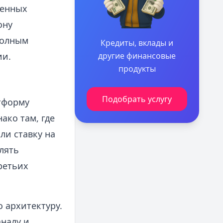
венных
ону
полным
Кредиты, вклады и
ии.
другие финансовые
продукты
Подобрать услугу
тформу
ако там, где
ли ставку на
лять
ретьих
о архитектуру.
аналу и