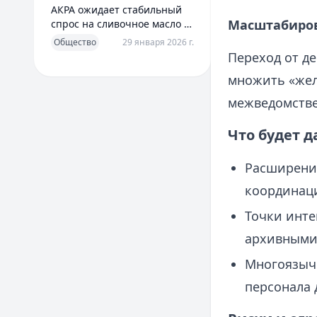
АКРА ожидает стабильный
Масштабиров
спрос на сливочное масло в
2026 году
Общество
29 января 2026 г.
Переход от д
множить «жел
межведомстве
Что будет 
Расширени
координаци
Точки инте
архивными 
Многоязычн
персонала 