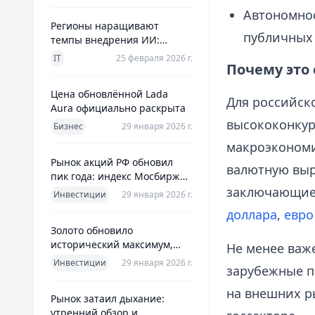
Автономнос
Регионы наращивают
публичных 
темпы внедрения ИИ:
главное из отраслевого
IT
25 февраля 2026 г.
Почему это
дайджеста дня
Цена обновлённой Lada
Для российско
Aura официально раскрыта
высококонкур
Бизнес
29 января 2026 г.
макроэкономи
Рынок акций РФ обновил
валютную выр
пик года: индекс Мосбиржи
на новом максимуме 2026-го
заключающие 
Инвестиции
29 января 2026 г.
доллара
,
евро
Золото обновило
исторический максимум,
Не менее важ
превысив планку в $5600 за
Инвестиции
29 января 2026 г.
зарубежные п
унцию
на внешних р
Рынок затаил дыхание:
утренний обзор и