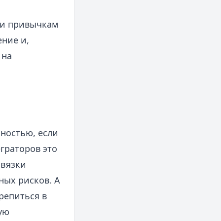
 и привычкам
ение и,
 на
ьностью, если
граторов это
ивязки
ных рисков. А
репиться в
ую