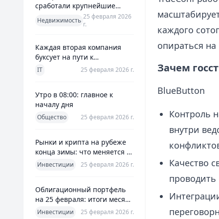
сработали крупнейшие
масштабирует
банки и что это значит для
25 февраля 2026
Недвижимость
г.
заемщиков
каждого сотог
опираться на
Каждая вторая компания
буксует на пути к
Зачем госст
полноценной ERP
IT
25 февраля 2026 г.
BlueButton
Утро в 08:00: главное к
началу дня
Контроль н
Общество
25 февраля 2026 г.
внутри вед
Рынки и крипта на рубеже
конфликтов
конца зимы: что меняется к
25 февраля 2026
Качество с
Инвестиции
25 февраля 2026 г.
проводить 
Облигационный портфель
Интеграции
на 25 февраля: итоги месяца
и планы на март
переговор
Инвестиции
25 февраля 2026 г.