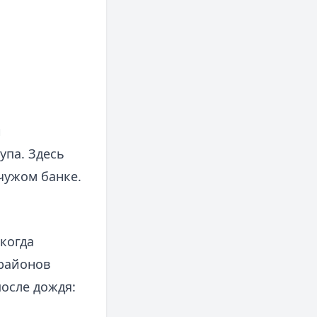
и
упа. Здесь
чужом банке.
когда
 районов
после дождя: