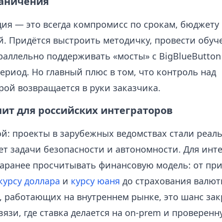
раничения
ия — это всегда компромисс по срокам, бюджету
й. Придётся выстроить методичку, провести обуч
раллельно поддерживать «мосты» с BigBlueButton
риод. Но главный плюс в том, что контроль над
рой возвращается в руки заказчика.
чит для российских интеграторов
ой: проекты в зарубежных ведомствах стали реал
т задачи безопасности и автономности. Для инте
заранее просчитывать финансовую модель: от пр
курсу доллара
и
курсу юаня
до страхования валют
, работающих на внутреннем рынке, это шанс зак
вязи, где ставка делается на on‑prem и проверенн