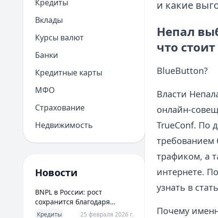
Кредиты
и какие выг
Вклады
Непал вы
Курсы валют
что стоит
Банки
BlueButton?
Кредитные карты
МФО
Власти Непал
Страхование
онлайн-совещ
TrueConf. По
Недвижимость
требованием 
трафиком, а 
Новости
интернете. П
узнать в стат
BNPL в России: рост
сохранится благодаря
Почему именн
новым сценариям
Кредиты
25 февраля 2026 г.