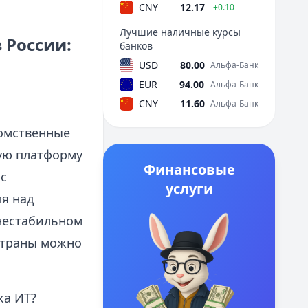
CNY
12.17
+0.10
Лучшие наличные курсы
 России:
банков
USD
80.00
Альфа-Банк
EUR
94.00
Альфа-Банк
CNY
11.60
Альфа-Банк
домственные
кую платформу
Финансовые
с
услуги
я над
нестабильном
страны можно
ка ИТ?