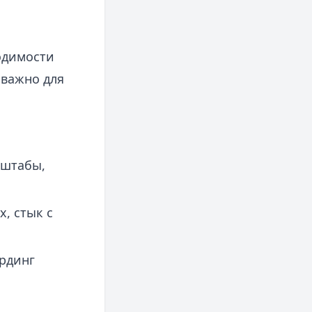
одимости
 важно для
 штабы,
, стык с
рдинг