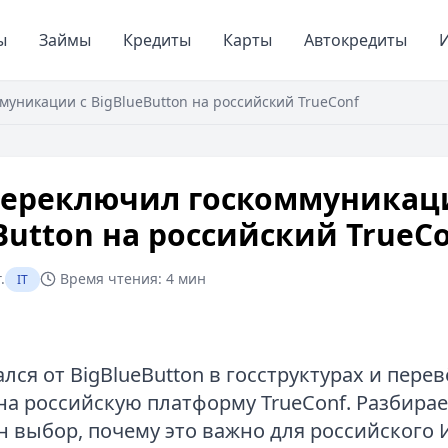
ы
Займы
Кредиты
Карты
Автокредиты
И
уникации с BigBlueButton на российский TrueConf
переключил госкоммуникац
Button на российский TrueC
.
Время чтения:
4 мин
IT
лся от BigBlueButton в госструктурах и перев
на российскую платформу TrueConf. Разбирае
 выбор, почему это важно для российского 