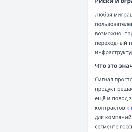
Риски и ог
Любая миграц
пользователе
возможно, па
переходный пе
инфраструкту
Что это зна
Сигнал прост
продукт решае
ещё и повод 
контрактов к
для компаний
сегменте госс