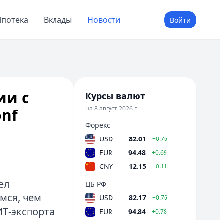
потека
Вклады
Новости
Войти
ии с
Курсы валют
на 8 август 2026 г.
onf
Форекс
USD
82.01
+0.76
EUR
94.48
+0.69
CNY
12.15
+0.11
ёл
ЦБ РФ
мся, чем
USD
82.17
+0.76
ИТ‑экспорта
EUR
94.84
+0.78