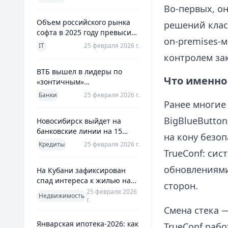
использования
Во‑первых, о
Объем российского рынка
решений класс
софта в 2025 году превысил
on‑premises‑м
800 млрд рублей
IT
25 февраля 2026 г.
контролем за
ВТБ вышел в лидеры по
Что именно
«зонтичным»
поручительствам для МСП
Банки
25 февраля 2026 г.
Ранее многие
BigBlueButton
Новосибирск выйдет на
банковские линии на 15
на кону безоп
млрд рублей для закрытия
Кредиты
25 февраля 2026 г.
дефицита
TrueConf: сис
обновлениями
На Кубани зафиксирован
спад интереса к жилью на
сторон.
13%
25 февраля 2026
Недвижимость
г.
Смена стека —
Январская ипотека-2026: как
TrueConf рабо