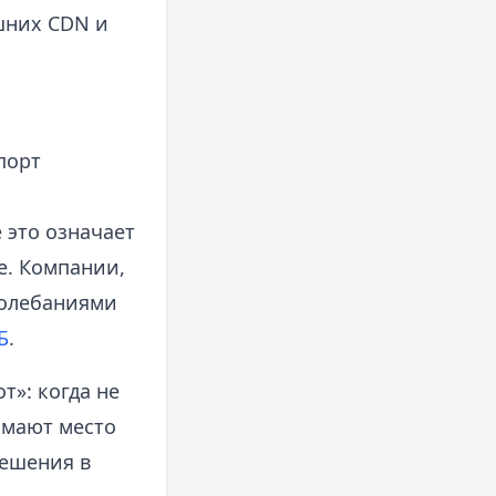
шних CDN и
порт
 это означает
е. Компании,
колебаниями
Б
.
»: когда не
имают место
решения в