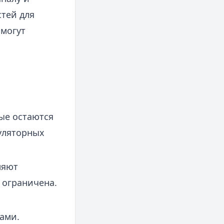
тей для
 могут
ые остаются
гуляторных
ляют
 ограничена.
ами.