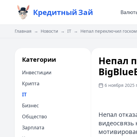
Кредитный
Зай
Валют
Главная
→
Новости
→
IT
→
Непал переключил госкомм
Непал 
Категории
BigBlue
Инвестиции
Крипта
6 ноября 2025 г
IT
Бизнес
Непал отказа
Общество
видеосвязь 
Зарплата
мотивирован