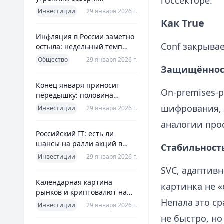
госсекторе.
ориентиры для инвесторов
Инвестиции
29 января 2026 г.
Как True
Инфляция в России заметно
Conf закрыва
остыла: недельный темп
упал более чем вдвое
Общество
29 января 2026 г.
Защищённост
Конец января приносит
On‑premises‑
передышку: половина
годовой цели ЦБ «сделана»
шифрования, 
Инвестиции
29 января 2026 г.
всего за месяц
аналогии прос
Российский IT: есть ли
шансы на ралли акций в
Стабильност
2026 без опоры на ИИ
Инвестиции
29 января 2026 г.
SVC, адаптивн
Календарная картина
картинка не «
рынков и криптовалют на
Непала это ср
четверг, 29 января 2026
Инвестиции
29 января 2026 г.
не быстро, но