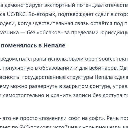
на демонстрирует экспортный потенциал отечест
а UC/ВКС. Во‑вторых, подтверждает сдвиг в стор
одели, когда чувствительная связь остаётся под 
казчика — без «облаков» за пределами юрисдикц
 поменялось в Непале
 ведомства страны использовали open‑source‑пла
, популярную в образовании и для вебинаров. Одн
асность, государственные структуры Непала сдела
тему можно развернуть в закрытом контуре, управ
 самостоятельно и хранить записи без доступа т
 это не просто «поменяли софт на софт». Речь пр
тает по SVC‑подходу, устойчив к «прыгающему» к