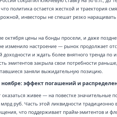
России сократил ключевую ставку на 50 б.п., до 1
, что политика остается жесткой и траектория см
орожной, инвесторы не спешат резко наращивать 
ле октября цены на бонды просели, и даже поздн
не изменило настроение — рынок продолжает отс
й доходности и ждать более внятного тренда по 
сть эмитентов закрыла свои потребности раньше, 
оставшиеся заняли выжидательную позицию.
в ноябре: эффект погашений и распределе
 оказаться живее — на повестке значительные п
0 млрд руб. Часть этой ликвидности традиционно
ещения, что поддерживает прайм-эмитентов и фл