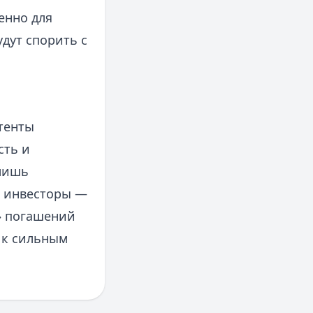
енно для
дут спорить с
тенты
сть и
 лишь
а инвесторы —
» погашений
 к сильным