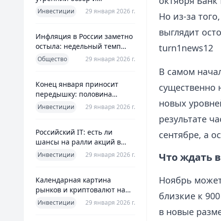
октября Банк 
ориентиры для инвесторов
Инвестиции
29 января 2026 г.
Но из-за того
выглядит ост
Инфляция в России заметно
остыла: недельный темп
turn1news12
упал более чем вдвое
Общество
29 января 2026 г.
В самом нача
Конец января приносит
существенно 
передышку: половина
новых уровне
годовой цели ЦБ «сделана»
Инвестиции
29 января 2026 г.
всего за месяц
результате ча
Российский IT: есть ли
сентябре, а 
шансы на ралли акций в
2026 без опоры на ИИ
Инвестиции
29 января 2026 г.
Что ждать 
Ноябрь может
Календарная картина
рынков и криптовалют на
близкие к 90
четверг, 29 января 2026
Инвестиции
29 января 2026 г.
в новые разм