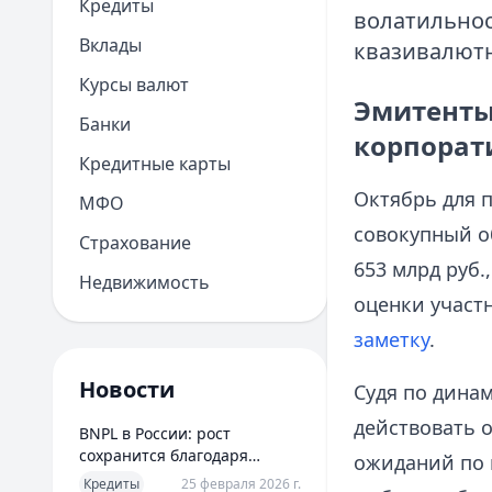
Кредиты
волатильнос
Вклады
квазивалютн
Курсы валют
Эмитенты
Банки
корпорат
Кредитные карты
Октябрь для 
МФО
совокупный о
Страхование
653 млрд руб.
Недвижимость
оценки участ
заметку
.
Новости
Судя по дина
действовать 
BNPL в России: рост
сохранится благодаря
ожиданий по 
новым сценариям
Кредиты
25 февраля 2026 г.