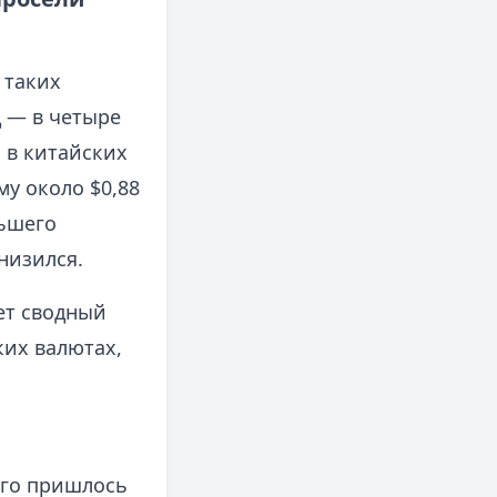
 таких
д — в четыре
 в китайских
му около $0,88
ьшего
низился.
ет сводный
ких валютах,
его пришлось