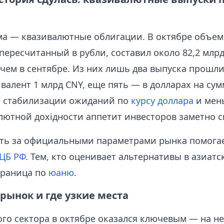
ма — квазивалютные облигации. В октябре объем
пересчитанный в рубли, составил около 82,2 млр
чем в сентябре. Из них лишь два выпуска прошли
валент 1 млрд CNY, еще пять — в долларах на сум
е стабилизации ожиданий по
курсу доллара
и мен
лютной дохідности аппетит инвесторов заметно с
дить за официальными параметрами рынка помога
ЦБ РФ
. Тем, кто оценивает альтернативы в азиатс
траница по
юаню
.
рынок и где узкие места
ого сектора в октябре оказался ключевым — на н