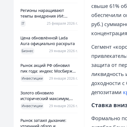
свыше 61% об
Регионы наращивают
обеспечили ок
темпы внедрения ИИ:
главное из отраслевого
руб.) суммар
IT
25 февраля 2026 г.
дайджеста дня
концентрация
Цена обновлённой Lada
Aura официально раскрыта
Сегмент «кор
Бизнес
29 января 2026 г.
привлекатель
защита от пе
Рынок акций РФ обновил
пик года: индекс Мосбиржи
ликвидность 
на новом максимуме 2026-го
Инвестиции
29 января 2026 г.
доходности с
депозитами
к
Золото обновило
исторический максимум,
Ставка вниз
превысив планку в $5600 за
Инвестиции
29 января 2026 г.
унцию
Формально по
Рынок затаил дыхание:
утренний обзор и