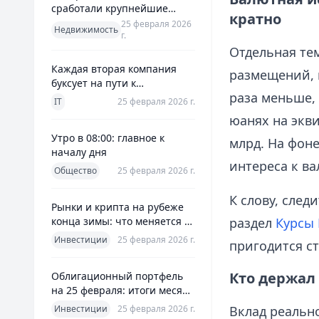
сработали крупнейшие
кратно
банки и что это значит для
25 февраля 2026
Недвижимость
г.
заемщиков
Отдельная те
Каждая вторая компания
размещений, 
буксует на пути к
раза меньше, 
полноценной ERP
IT
25 февраля 2026 г.
юанях на экви
Утро в 08:00: главное к
млрд. На фон
началу дня
интереса к ва
Общество
25 февраля 2026 г.
К слову, сле
Рынки и крипта на рубеже
конца зимы: что меняется к
раздел
Курсы 
25 февраля 2026
Инвестиции
25 февраля 2026 г.
пригодится с
Кто держал 
Облигационный портфель
на 25 февраля: итоги месяца
и планы на март
Инвестиции
25 февраля 2026 г.
Вклад реальн