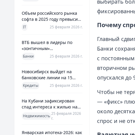
выбирать бол
использования
фиксированны
Объем российского рынка
софта в 2025 году превысил
Почему спро
800 млрд рублей
IT
25 февраля 2026 г.
Главный сдви
ВТБ вышел в лидеры по
Банки сохраня
«зонтичным»
поручительствам для МСП
Банки
25 февраля 2026 г.
с постоянным
вторичном ры
Новосибирск выйдет на
опускался до 
банковские линии на 15
млрд рублей для закрытия
Кредиты
25 февраля 2026 г.
дефицита
Чтобы не теря
На Кубани зафиксирован
— «фикс» плюс
спад интереса к жилью на
около десятк
13%
25 февраля 2026
Недвижимость
г.
спрос и не о
Январская ипотека-2026: как
Валютная и