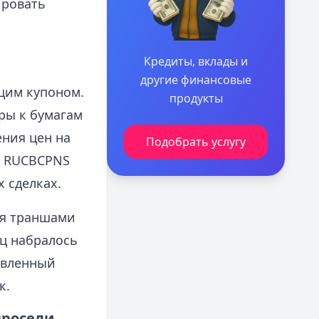
ировать
Кредиты, вклады и
другие финансовые
щим купоном.
продукты
ры к бумагам
ения цен на
Подобрать услугу
й RUCBCPNS
х сделках.
мя траншами
яц набралось
авленный
к.
просели