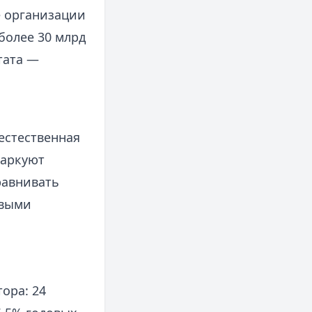
 организации
более 30 млрд
тата —
естественная
паркуют
равнивать
евыми
ора: 24