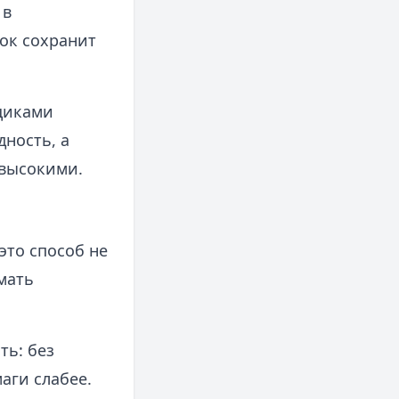
 в
ок сохранит
щиками
ность, а
 высокими.
это способ не
мать
ть: без
аги слабее.