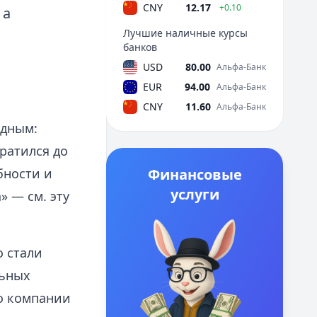
CNY
12.17
+0.10
 а
Лучшие наличные курсы
банков
USD
80.00
Альфа-Банк
EUR
94.00
Альфа-Банк
CNY
11.60
Альфа-Банк
адным:
ратился до
бности и
Финансовые
услуги
 — см. эту
о стали
льных
о компании