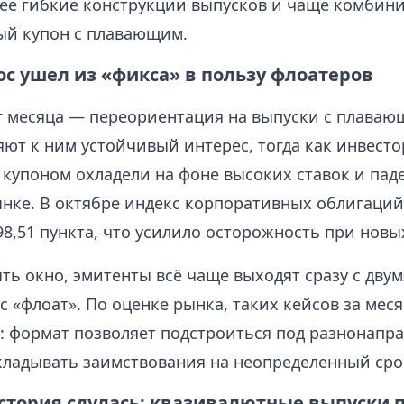
ее гибкие конструкции выпусков и чаще комбин
й купон с плавающим.
с ушел из «фикса» в пользу флоатеров
г месяца — переориентация на выпуски с плаваю
ют к ним устойчивый интерес, тогда как инвесто
 купоном охладели на фоне высоких ставок и пад
нке. В октябре индекс корпоративных облигаци
98,51 пункта, что усилило осторожность при новы
ть окно, эмитенты всё чаще выходят сразу с дву
 «флоат». По оценке рынка, таких кейсов за мес
а: формат позволяет подстроиться под разнонапр
ткладывать заимствования на неопределенный сро
стория сдулась: квазивалютные выпуски 