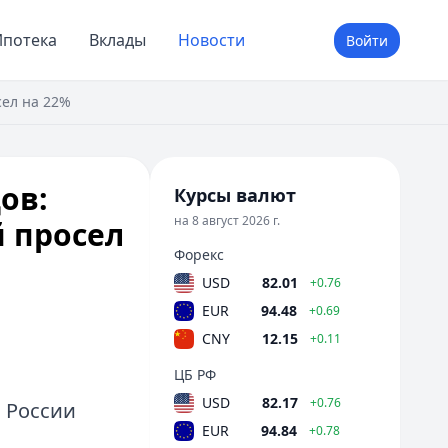
потека
Вклады
Новости
Войти
сел на 22%
ов:
Курсы валют
на 8 август 2026 г.
 просел
Форекс
USD
82.01
+0.76
EUR
94.48
+0.69
CNY
12.15
+0.11
ЦБ РФ
USD
82.17
+0.76
 России
EUR
94.84
+0.78