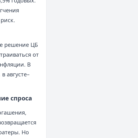
6,5% годовых.
ягчения
риск.
ее решение ЦБ
траиваться от
инфляции. В
в августе–
ние спроса
огашения,
 возвращается
оатеры. Но