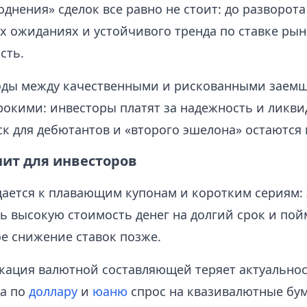
днения» сделок все равно не стоит: до разворота
 ожиданиях и устойчивого тренда по ставке рын
сть.
эды между качественными и рискованными заем
рокими: инвесторы платят за надежность и ликвид
ск для дебютантов и «второго эшелона» остаются
чит для инвесторов
ается к плавающим купонам и коротким сериям: 
ь высокую стоимость денег на долгий срок и пой
е снижение ставок позже.
ация валютной составляющей теряет актуальнос
да по
доллару
и
юаню
спрос на квазивалютные бум