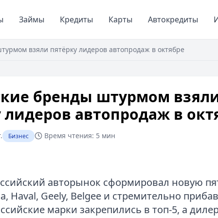
ы
Займы
Кредиты
Карты
Автокредиты
И
турмом взяли пятёрку лидеров автопродаж в октябре
ские бренды штурмом взял
 лидеров автопродаж в окт
.
Время чтения:
5 мин
Бизнес
оссийский авторынок сформировал новую пя
a, Haval, Geely, Belgee и стремительно при
оссийские марки закрепились в топ‑5, а диле