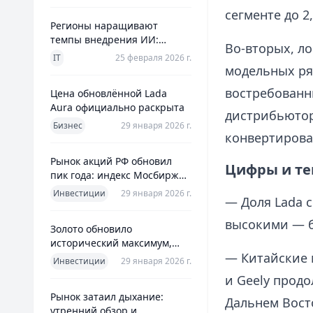
сегменте до 2
Регионы наращивают
темпы внедрения ИИ:
Во‑вторых, л
главное из отраслевого
IT
25 февраля 2026 г.
дайджеста дня
модельных ря
востребованн
Цена обновлённой Lada
Aura официально раскрыта
дистрибьютор
Бизнес
29 января 2026 г.
конвертирова
Рынок акций РФ обновил
Цифры и те
пик года: индекс Мосбиржи
на новом максимуме 2026-го
Инвестиции
29 января 2026 г.
— Доля Lada 
высокими — б
Золото обновило
исторический максимум,
— Китайские 
превысив планку в $5600 за
Инвестиции
29 января 2026 г.
унцию
и Geely прод
Рынок затаил дыхание:
Дальнем Вост
утренний обзор и