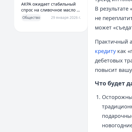
АКРА ожидает стабильный
В результате 
спрос на сливочное масло в
2026 году
не переплатит
Общество
29 января 2026 г.
может «съеда
Практичный а
кредиту
как «
дебетовых тр
повысит вашу
Что будет д
Осторожный
традиционн
подарочные
новогодние