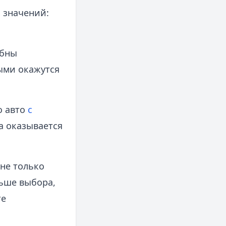
 значений:
обны
ыми окажутся
о авто
с
а оказывается
 не только
льше выбора,
те