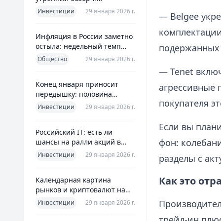
ориентиры для инвесторов
Инвестиции
29 января 2026 г.
— Belgee укре
комплектации 
Инфляция в России заметно
остыла: недельный темп
подержанных
упал более чем вдвое
Общество
29 января 2026 г.
— Tenet вклю
Конец января приносит
агрессивные п
передышку: половина
покупателя эт
годовой цели ЦБ «сделана»
Инвестиции
29 января 2026 г.
всего за месяц
Если вы план
Российский IT: есть ли
фон: колебан
шансы на ралли акций в
2026 без опоры на ИИ
Инвестиции
29 января 2026 г.
разделы с ак
Как это отр
Календарная картина
рынков и криптовалют на
четверг, 29 января 2026
Производител
Инвестиции
29 января 2026 г.
трейд‑ин плю