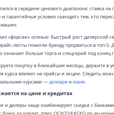
пился в середине ценового диапазона: ставка на
и гарантийные условия «заходят» тем, кто перес
 машин.
чил «форсаж» осенью: быстрый рост дилерской се
райс‑листы помогли бренду прорваться в топ‑5. 
о означает больше торга и спецсерий под конец г
ируете покупку в ближайшие месяцы, держите в 
ия курса влияют на прайсы и акции. Следить мож
туальными курсами —
доллара
и
юаня
.
ажается на цене и кредитах
и и дилеры чаще комбинируют скидки с банками
с бонус за кредит, плюс ОСАГО/КАСКО по акцион