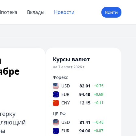
потека
Вклады
Новости
Войти
и
Курсы валют
на 7 август 2026 г.
ябре
Форекс
USD
82.01
+0.76
EUR
94.48
+0.69
CNY
12.15
+0.11
тёрку
ЦБ РФ
бавляющий
USD
81.41
+0.48
ры
EUR
94.06
+0.87