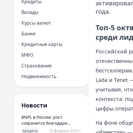
Кредиты
активировал
года.
Вклады
Курсы валют
Топ‑5 окт
Банки
среди ли
Кредитные карты
Российский р
МФО
отечественны
Страхование
бестселлерам
Недвижимость
Lada и Tenet 
учитывая, что
контекста: по
Новости
цифры операт
BNPL в России: рост
На фоне обще
сохранится благодаря
новым сценариям
Кредиты
25 февраля 2026 г.
«Известия» — 