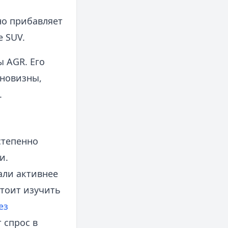
но прибавляет
 SUV.
 AGR. Его
 новизны,
.
степенно
и.
али активнее
стоит изучить
ез
 спрос в