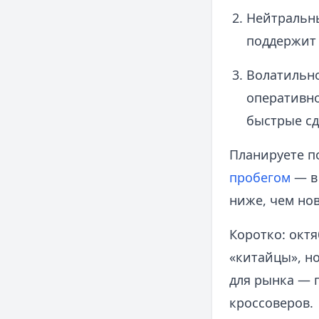
Нейтральны
поддержит 
Волатильно
оперативно
быстрые сд
Планируете по
пробегом
— в 
ниже, чем нов
Коротко: октя
«китайцы», но
для рынка — 
кроссоверов.