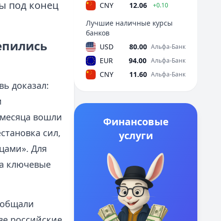
ы под конец
CNY
12.06
+0.10
Лучшие наличные курсы
банков
епились
USD
80.00
Альфа-Банк
EUR
94.00
Альфа-Банк
CNY
11.60
Альфа-Банк
вь доказал:
м
 месяца вошли
Финансовые
естановка сил,
услуги
цами». Для
 а ключевые
ообщали
ве российские