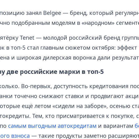
позицию занял Belgee — бренд, который регуляр
ачно подобранным моделям в «народном» сегменте
ятёрку Tenet — молодой российский бренд группы
к в топ‑5 стал главным сюжетом октября: эффект
ена и широкая дилерская воронка дали результат
у две российские марки в топ‑5
колько. Во‑первых, доступность кредитования по
банки точечно снижают ставки и продвигают акци
оторые ещё летом «сидели на заборе», осенью ст
окредиты. Тем, кто присматривается к покупке, 
 по
самым выгодным автокредитам
и вариантам
б
ого взноса
— такие продукты заметно расширяют