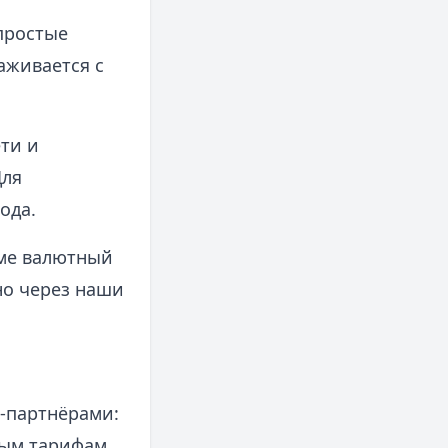
 простые
аживается с
ти и
Для
ода.
уме валютный
но через наши
‑партнёрами:
ным тарифам.