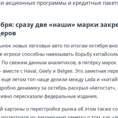
и акционные программы и кредитные пакет
ября: сразу две «наши» марки закр
деров
ынок новых легковых авто по итогам октября вно
е игроки способны навязывать борьбу китайски
. По свежим данным аналитиков, в пятёрку марок
— вместе с Haval, Geely и Belgee. Это заметная пер
 ещё летом топ чаще делили между Lada и «китай
дробно динамику за октябрь раскрыл «Автостат»,
ивно пересказали федеральные издания.
й картины о перестройке рынка об этом также с
посмотрите их лаконичную заметку о том, как «д