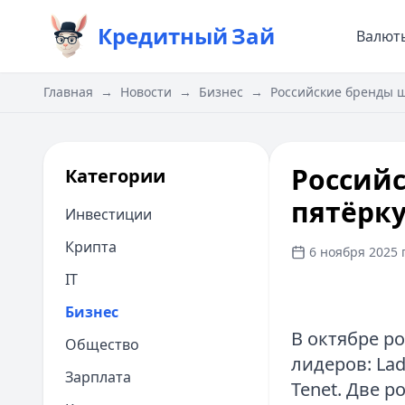
Кредитный
Зай
Валют
Главная
→
Новости
→
Бизнес
→
Российские бренды ш
Россий
Категории
пятёрку
Инвестиции
Крипта
6 ноября 2025 г
IT
Бизнес
В октябре р
Общество
лидеров: Lad
Зарплата
Tenet. Две р