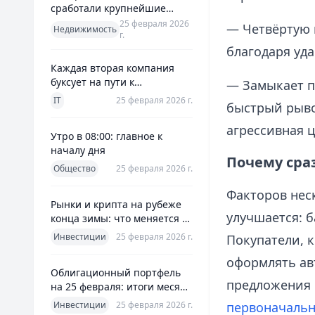
сработали крупнейшие
банки и что это значит для
25 февраля 2026
— Четвёртую 
Недвижимость
г.
заемщиков
благодаря уд
Каждая вторая компания
буксует на пути к
— Замыкает п
полноценной ERP
IT
25 февраля 2026 г.
быстрый рыво
агрессивная ц
Утро в 08:00: главное к
началу дня
Почему сраз
Общество
25 февраля 2026 г.
Факторов нес
Рынки и крипта на рубеже
улучшается: 
конца зимы: что меняется к
25 февраля 2026
Инвестиции
25 февраля 2026 г.
Покупатели, к
оформлять авт
Облигационный портфель
предложения
на 25 февраля: итоги месяца
и планы на март
Инвестиции
25 февраля 2026 г.
первоначальн