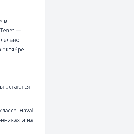
» в
 Tenet —
ллельно
в октябре
мы остаются
лассе. Haval
онниках и на