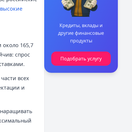
 высокие
Кредиты, вклады и
другие финансовые
продукты
 около 165,7
йчив: спрос
Подобрать услугу
ставками.
 части всех
ектации и
т наращивать
аксимальный