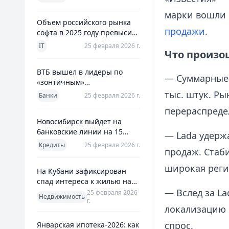
использования
марки вошли в
Объем российского рынка
продажи
.
софта в 2025 году превысил
800 млрд рублей
IT
25 февраля 2026 г.
Что произош
ВТБ вышел в лидеры по
— Суммарные 
«зонтичным»
поручительствам для МСП
тыс. штук. Ры
Банки
25 февраля 2026 г.
перераспреде
Новосибирск выйдет на
банковские линии на 15
— Lada удержа
млрд рублей для закрытия
Кредиты
25 февраля 2026 г.
продаж. Стаб
дефицита
широкая реги
На Кубани зафиксирован
спад интереса к жилью на
13%
— Вслед за L
25 февраля 2026
Недвижимость
г.
локализацию 
спрос.
Январская ипотека-2026: как