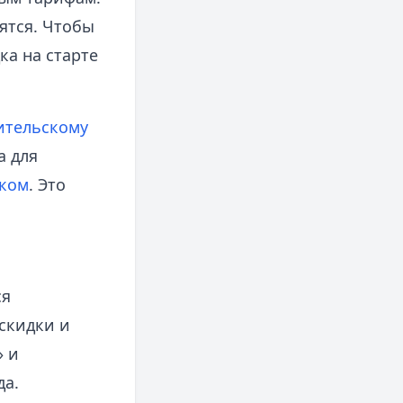
дятся. Чтобы
ка на старте
.
ительскому
 а для
эком
. Это
ся
скидки и
» и
да.