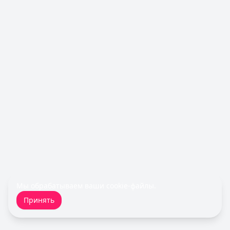
Срок до:
30
дней
Рейтинг:
4.8
Займер
— До зарплаты
Сумма: до
30 000
₽
Срок до:
30
дней
Рейтинг:
4.6
(17 отзывов)
Cashiro
— Займ
Сумма: до
30 000
₽
Срок до:
30
дней
Рейтинг:
4.7
Турбозайм
— Займ
Сумма: до
30 000
₽
Срок до:
21
дней
Рейтинг:
4.6
(14 отзывов)
Деньги сразу
— Стандартный
Сумма: до
Мы обрабатываем ваши
100 000
₽
cookie-файлы
.
Срок до:
365
дней
Принять
Рейтинг:
4.6
(14 отзывов)
MoneyMan
— Онлайн