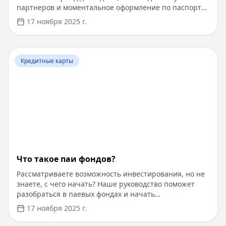
партнеров и моментальное оформление по паспорту.
Заемные средства до 300 000 рублей доступны без
17 ноября 2025 г.
подтверждения дохода. Узнайте, как получить карту с
выгодными условиями и управлять финансами
эффективно. Для сравнения кредитных продуктов и
Перейти к статье:
Что такое паи фондов?
выбора оптимального решения воспользуйтесь
Кредитные карты
сервисом Кредитный Зай, где собраны актуальные
предложения от ведущих банков
Что такое паи фондов?
Рассматриваете возможность инвестирования, но не
знаете, с чего начать? Наше руководство поможет
разобраться в паевых фондах и начать
инвестировать даже с небольшой суммы. Пока вы
17 ноября 2025 г.
думаете об инвестициях, воспользуйтесь быстрым
онлайн-кредитом до 100 000 рублей на срок до 1 года.