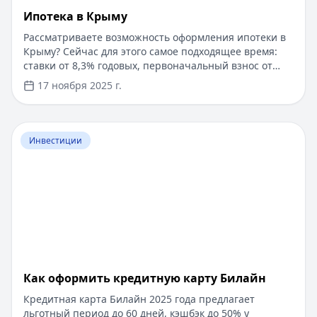
Ипотека в Крыму
Рассматриваете возможность оформления ипотеки в
Крыму? Сейчас для этого самое подходящее время:
ставки от 8,3% годовых, первоначальный взнос от
15%, срок рассмотрения заявки — от 1 дня. Доступны
17 ноября 2025 г.
программы господдержки с пониженной ставкой от
6%. Одобрение без подтверждения дохода справкой
2-НДФЛ, достаточно выписки по счету. Срок
Перейти к статье:
​Как оформить кредитную карту Бил
кредитования — до 30 лет.
Инвестиции
​Как оформить кредитную карту Билайн
Кредитная карта Билайн 2025 года предлагает
льготный период до 60 дней, кэшбэк до 50% у