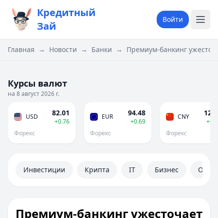
Кредитный
Войти
Зай
Главная
→
Новости
→
Банки
→
Премиум-банкинг ужесточа
Курсы валют
на 8 август 2026 г.
82.01
94.48
12.1
USD
EUR
CNY
+0.76
+0.69
+0.
Форекс
Форекс
Форекс
Инвестиции
Крипта
IT
Бизнес
Обще
Премиум-банкинг ужесточает