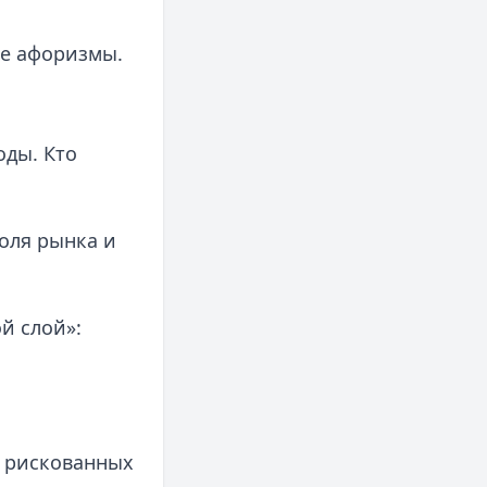
е афоризмы.
оды. Кто
оля рынка и
й слой»:
е рискованных