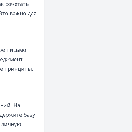
ак сочетать
Это важно для
ое письмо,
неджмент,
ые принципы,
ний. На
держите базу
я личную