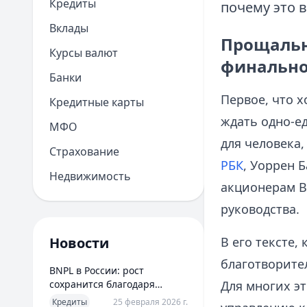
Кредиты
почему это 
Вклады
Прощально
Курсы валют
финально
Банки
Первое, что 
Кредитные карты
ждать одно-е
МФО
для человека,
Страхование
РБК
, Уоррен 
Недвижимость
акционерам Be
руководства.
Новости
В его тексте,
благотворите
BNPL в России: рост
сохранится благодаря
Для многих э
новым сценариям
Кредиты
25 февраля 2026 г.