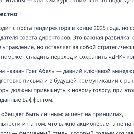
апиталом — краткий курс стоимостного подхода н
вестно
дит с поста гендиректора в конце 2025 года, но 
дателя совета директоров. Это важная развилка: 
управление, но оставляет за собой стратегическ
 поможет сгладить переход и сохранить «ДНК» ко
м назван Грег Абель — давний ключевой менеджер
одготовке письма и в будущей коммуникации с ры
оры должны привыкнуть к новому голосу, при это
аданные Баффеттом.
 обещает быть личным: акцент на принципах,
ьности и на том, что важно акционерам, а не на
 этом — фирменный стиль, который годами создав