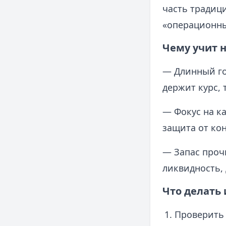
часть традици
«операционны
Чему учит 
— Длинный гор
держит курс, 
— Фокус на к
защита от кон
— Запас проч
ликвидность,
Что делать 
Проверить 