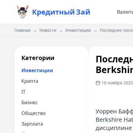
Кредитный
Зай
Валют
Главная
→
Новости
→
Инвестиции
→
Последнее посл
Послед
Категории
Berkshi
Инвестиции
Крипта
10 ноября 2025 
IT
Бизнес
Уоррен Бафф
Общество
Berkshire H
Зарплата
дисциплине 