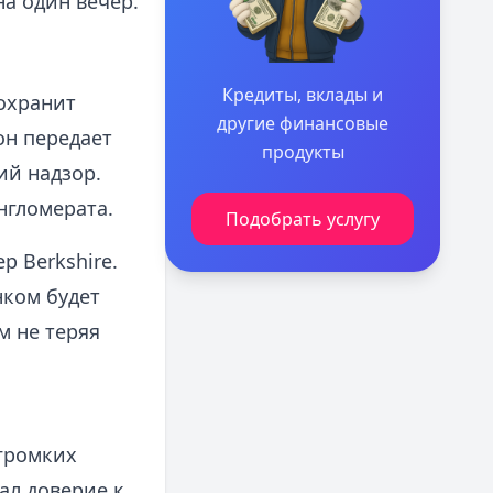
а один вечер.
Кредиты, вклады и
сохранит
другие финансовые
он передает
продукты
ий надзор.
нгломерата.
Подобрать услугу
 Berkshire.
нком будет
м не теряя
 громких
ал доверие к