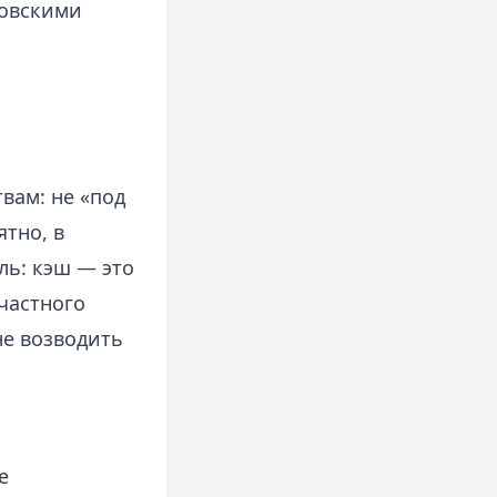
овскими
вам: не «под
ятно, в
ь: кэш — это
 частного
не возводить
е