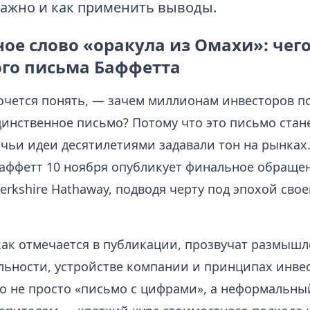
важно и как применить выводы.
е слово «оракула из Омахи»: чего
го письма Баффетта
хочется понять, — зачем миллионам инвесторов п
динственное письмо? Потому что это письмо стан
 чьи идеи десятилетиями задавали тон на рынках
Баффетт 10 ноября опубликует финальное обраще
rkshire Hathaway, подводя черту под эпохой свое
 как отмечается в публикации, прозвучат размышл
льности, устройстве компании и принципах инве
то не просто «письмо с цифрами», а неформальны