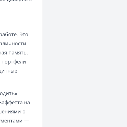
работе. Это
наличности,
ная память.
и портфели
ащитные
водить»
Баффетта на
шениями о
ументами —