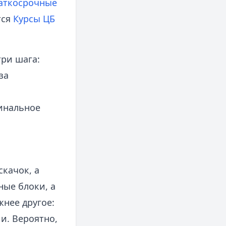
аткосрочные
тся
Курсы ЦБ
ри шага:
за
финальное
скачок, а
ные блоки, а
нее другое:
и. Вероятно,