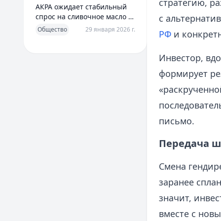
стратегию, р
АКРА ожидает стабильный
спрос на сливочное масло в
с альтернатив
2026 году
Общество
29 января 2026 г.
РФ
и конкрет
Инвестор, вд
формирует ре
«раскрученной
последователь
письмо.
Передача шт
Смена гендире
заранее спла
значит, инве
вместе с нов