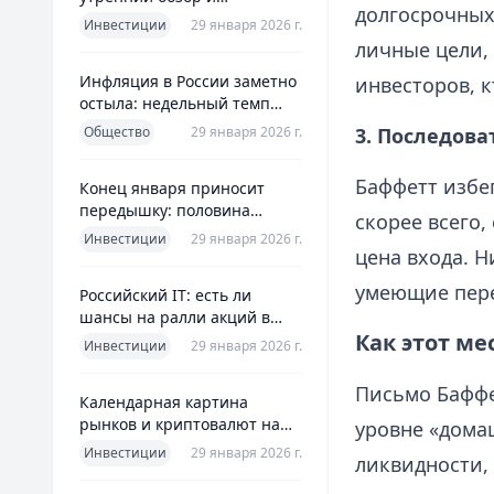
долгосрочных
ориентиры для инвесторов
Инвестиции
29 января 2026 г.
личные цели,
Инфляция в России заметно
инвесторов, к
остыла: недельный темп
упал более чем вдвое
Общество
29 января 2026 г.
3. Последова
Баффетт избе
Конец января приносит
передышку: половина
скорее всего,
годовой цели ЦБ «сделана»
Инвестиции
29 января 2026 г.
всего за месяц
цена входа. 
умеющие пере
Российский IT: есть ли
шансы на ралли акций в
Как этот ме
2026 без опоры на ИИ
Инвестиции
29 января 2026 г.
Письмо Баффе
Календарная картина
рынков и криптовалют на
уровне «дома
четверг, 29 января 2026
Инвестиции
29 января 2026 г.
ликвидности,