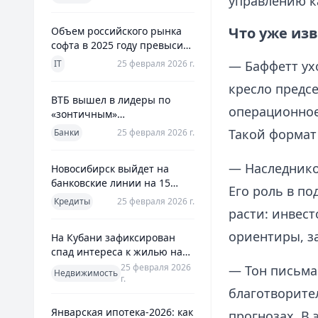
управлению к
использования
Что уже из
Объем российского рынка
софта в 2025 году превысил
800 млрд рублей
IT
25 февраля 2026 г.
— Баффетт ухо
кресло предсе
ВТБ вышел в лидеры по
операционное 
«зонтичным»
поручительствам для МСП
Такой формат
Банки
25 февраля 2026 г.
— Наследнико
Новосибирск выйдет на
банковские линии на 15
Его роль в п
млрд рублей для закрытия
Кредиты
25 февраля 2026 г.
дефицита
расти: инвест
ориентиры, з
На Кубани зафиксирован
спад интереса к жилью на
13%
25 февраля 2026
— Тон письма
Недвижимость
г.
благотворител
Январская ипотека-2026: как
прогнозах. В