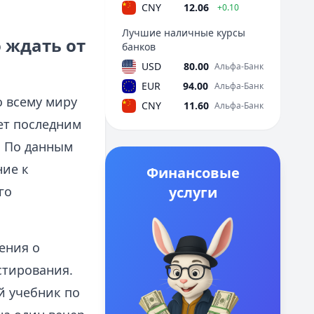
CNY
12.06
+0.10
Лучшие наличные курсы
 ждать от
банков
USD
80.00
Альфа-Банк
EUR
94.00
Альфа-Банк
о всему миру
CNY
11.60
Альфа-Банк
ет последним
. По данным
ние к
Финансовые
го
услуги
ения о
стирования.
й учебник по