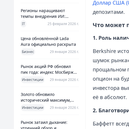
Доллар США (
Регионы наращивают
депозитами.
темпы внедрения ИИ:
главное из отраслевого
Что может 
IT
25 февраля 2026 г.
дайджеста дня
1. Роль нали
Цена обновлённой Lada
Aura официально раскрыта
Berkshire ист
Бизнес
29 января 2026 г.
шумок рынка»,
Рынок акций РФ обновил
прощальном п
пик года: индекс Мосбиржи
на новом максимуме 2026-го
опцион на буд
Инвестиции
29 января 2026 г.
инвестора вы
Золото обновило
её в абсолют.
исторический максимум,
превысив планку в $5600 за
Инвестиции
29 января 2026 г.
2. Благотвор
унцию
Рынок затаил дыхание:
Баффетт всегд
утренний обзор и