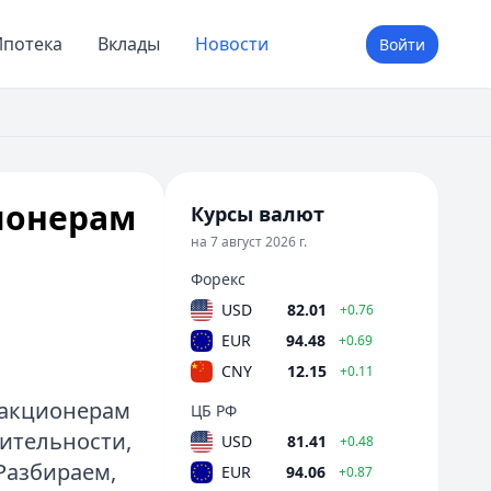
потека
Вклады
Новости
Войти
ионерам
Курсы валют
на 7 август 2026 г.
Форекс
USD
82.01
+0.76
EUR
94.48
+0.69
CNY
12.15
+0.11
 акционерам
ЦБ РФ
рительности,
USD
81.41
+0.48
Разбираем,
EUR
94.06
+0.87