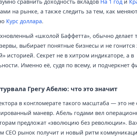
азумно сравнить доходность вкладов
На 1 год
и
Кр
ами на рынке, а также следить за тем, как меняю
но
Курс доллара
.
охновленный «школой Баффетта», обычно делает т
зервы, выбирает понятные бизнесы и не гонится 
» историей. Секрет не в хитром индикаторе, а в
ности. Именно её, судя по всему, и подчеркнет 
урвала Грегу Абелю: что это значит
ктора в конгломерате такого масштаба — это не 
нированный маневр. Абель годами вел операцион
сторам предложат «эволюцию без революции». Важ
ым CEO рынок получит и новый ритм коммуникаци