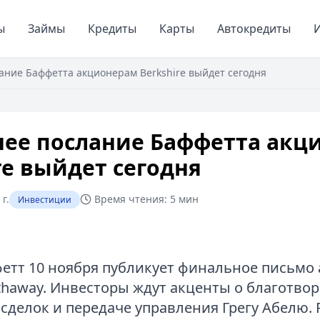
ы
Займы
Кредиты
Карты
Автокредиты
И
ание Баффетта акционерам Berkshire выйдет сегодня
нее послание Баффетта акц
re выйдет сегодня
г.
Время чтения:
5 мин
Инвестиции
етт 10 ноября публикует финальное письмо
athaway. Инвесторы ждут акценты о благотво
сделок и передаче управления Грегу Абелю. 