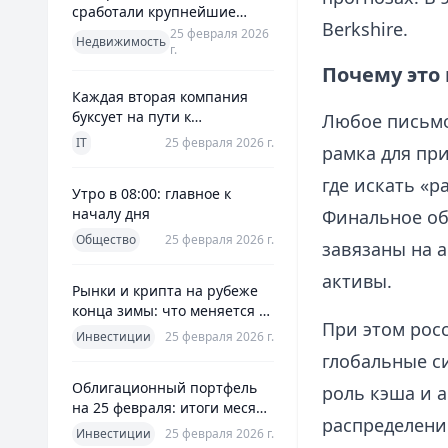
сработали крупнейшие
Berkshire.
банки и что это значит для
25 февраля 2026
Недвижимость
г.
заемщиков
Почему это
Каждая вторая компания
буксует на пути к
Любое письмо
полноценной ERP
IT
25 февраля 2026 г.
рамка для при
где искать «р
Утро в 08:00: главное к
началу дня
Финальное об
Общество
25 февраля 2026 г.
завязаны на 
активы.
Рынки и крипта на рубеже
конца зимы: что меняется к
При этом рос
25 февраля 2026
Инвестиции
25 февраля 2026 г.
глобальные с
Облигационный портфель
роль кэша и 
на 25 февраля: итоги месяца
распределени
и планы на март
Инвестиции
25 февраля 2026 г.