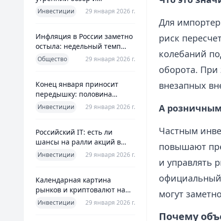
ориентиры для инвесторов
Инвестиции
29 января 2026 г.
Для импортер
Инфляция в России заметно
риск пересчет
остыла: недельный темп
колебаний по
упал более чем вдвое
Общество
29 января 2026 г.
оборота. При
Конец января приносит
внезапных вн
передышку: половина
годовой цели ЦБ «сделана»
А розничным
Инвестиции
29 января 2026 г.
всего за месяц
Частным инве
Российский IT: есть ли
шансы на ралли акций в
повышают пре
2026 без опоры на ИИ
Инвестиции
29 января 2026 г.
и управлять р
официальный 
Календарная картина
рынков и криптовалют на
могут заметно
четверг, 29 января 2026
Инвестиции
29 января 2026 г.
Почему объ