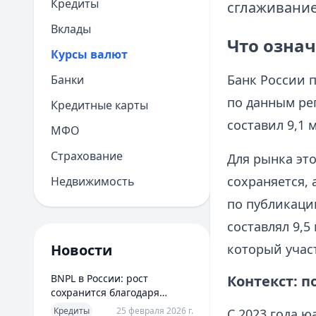
Кредиты
сглаживание
Вклады
Что озна
Курсы валют
Банк России 
Банки
по данным ре
Кредитные карты
составил 9,1 
МФО
Страхование
Для рынка это
сохраняется, 
Недвижимость
по публикации
составлял 9,5
Новости
который учас
BNPL в России: рост
Контекст: 
сохранится благодаря
новым сценариям
Кредиты
25 февраля 2026 г.
С 2023 года 