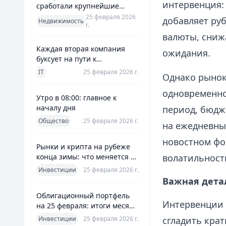
интервенция:
сработали крупнейшие
банки и что это значит для
25 февраля 2026
добавляет ру
Недвижимость
г.
заемщиков
валюты, сниж
Каждая вторая компания
ожидания.
буксует на пути к
полноценной ERP
IT
25 февраля 2026 г.
Однако рынок
одновременно
Утро в 08:00: главное к
началу дня
период, бюдж
Общество
25 февраля 2026 г.
на ежедневны
новостном фо
Рынки и крипта на рубеже
конца зимы: что меняется к
волатильност
25 февраля 2026
Инвестиции
25 февраля 2026 г.
Важная дета
Облигационный портфель
Интервенции 
на 25 февраля: итоги месяца
и планы на март
Инвестиции
25 февраля 2026 г.
сгладить кра