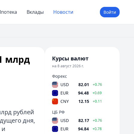
потека
Вклады
Новости
Войти
1 млрд
Курсы валют
на 8 август 2026 г.
Форекс
USD
82.01
+0.76
EUR
94.48
+0.69
CNY
12.15
+0.11
млрд рублей
ЦБ РФ
дущего дня,
USD
82.17
+0.76
 и
EUR
94.84
+0.78