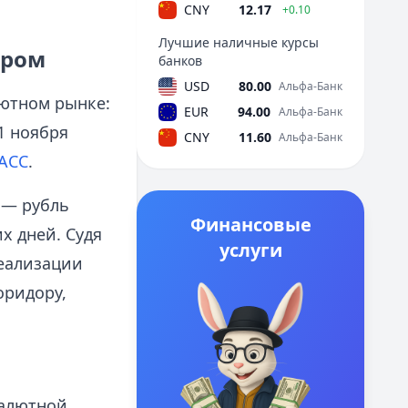
CNY
12.17
+0.10
Лучшие наличные курсы
ором
банков
USD
80.00
Альфа-Банк
ютном рынке:
EUR
94.00
Альфа-Банк
1 ноября
CNY
11.60
Альфа-Банк
АСС
.
 — рубль
Финансовые
х дней. Судя
услуги
реализации
оридору,
валютной