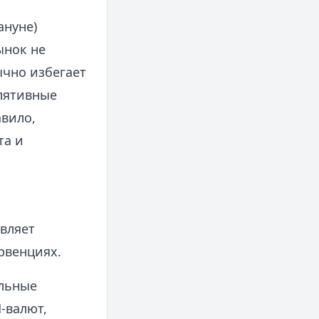
ануне)
ынок не
ычно избегает
лятивные
авило,
та и
вляет
рвенциях.
альные
-валют,