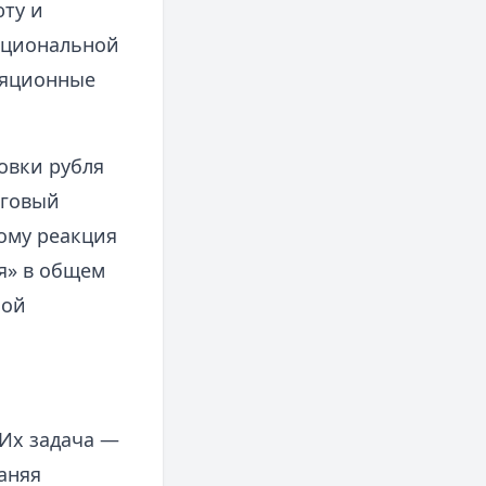
ту и
национальной
ляционные
овки рубля
оговый
ому реакция
я» в общем
ной
 Их задача —
аняя