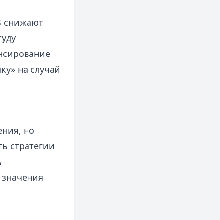
B снижают
туду
ансирование
ку» на случай
ения, но
ь стратегии
ь
 значения