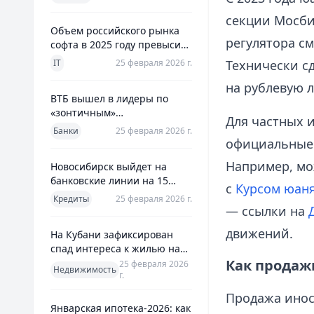
использования
секции Мосбир
Объем российского рынка
регулятора см
софта в 2025 году превысил
800 млрд рублей
IT
25 февраля 2026 г.
Технически сд
на рублевую 
ВТБ вышел в лидеры по
«зонтичным»
Для частных 
поручительствам для МСП
Банки
25 февраля 2026 г.
официальные 
Например, мо
Новосибирск выйдет на
банковские линии на 15
с
Курсом юан
млрд рублей для закрытия
Кредиты
25 февраля 2026 г.
дефицита
— ссылки на
движений.
На Кубани зафиксирован
спад интереса к жилью на
13%
Как продаж
25 февраля 2026
Недвижимость
г.
Продажа иност
Январская ипотека-2026: как