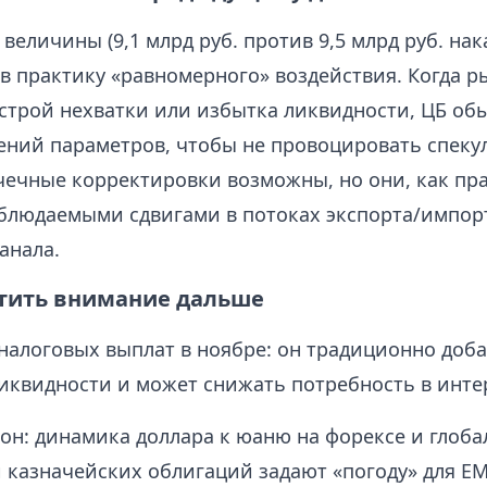
величины (9,1 млрд руб. против 9,5 млрд руб. нак
в практику «равномерного» воздействия. Когда р
строй нехватки или избытка ликвидности, ЦБ об
ений параметров, чтобы не провоцировать спеку
чечные корректировки возможны, но они, как пр
аблюдаемыми сдвигами в потоках экспорта/импор
анала.
атить внимание дальше
налоговых выплат в ноябре: он традиционно доба
иквидности и может снижать потребность в инте
н: динамика доллара к юаню на форексе и глоб
 казначейских облигаций задают «погоду» для EM