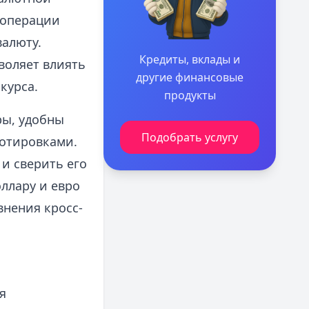
 операции
валюту.
Кредиты, вклады и
воляет влиять
другие финансовые
курса.
продукты
ры, удобны
Подобрать услугу
отировками.
и сверить его
ллару и евро
внения кросс-
я