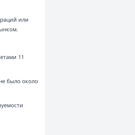
ераций или
ынком.
четами 11
не было около
зуемости