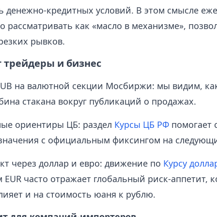
ь денежно-кредитных условий. В этом смысле еж
 рассматривать как «масло в механизме», позв
резких рывков.
т трейдеры и бизнес
UB на валютной секции Мосбиржи: мы видим, ка
убина стакана вокруг публикаций о продажах.
ые ориентиры ЦБ: раздел
Курсы ЦБ РФ
помогает 
значения с официальным фиксингом на следующи
кт через доллар и евро: движение по
Курсу долла
 EUR часто отражает глобальный риск-аппетит, 
лияет и на стоимость юаня к рублю.
чит для компаний-импортеров