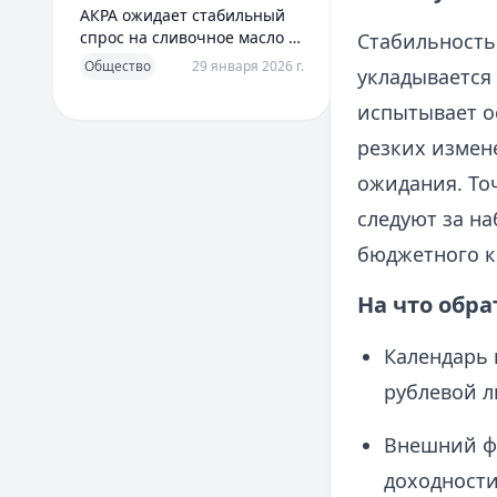
АКРА ожидает стабильный
спрос на сливочное масло в
Стабильность 
2026 году
Общество
29 января 2026 г.
укладывается 
испытывает о
резких измен
ожидания. То
следуют за н
бюджетного к
На что обр
Календарь 
рублевой л
Внешний фо
доходности