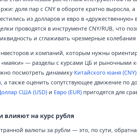
жи: доля пар с CNY в обороте кратно выросла, а
естились из долларов и евро в «дружественную» 
елки проводятся в инструменте CNY/RUB, что поз
ликвидность и сглаживать чрезмерные колебания 
инвесторов и компаний, которым нужны ориенти
«маяки» — разделы с курсами ЦБ и рыночными к
жно посмотреть динамику
Китайского юаня (CNY)
я
, а также оценить сопутствующее движение по до
Доллар США (USD)
и
Евро (EUR)
пригодятся для сра
и влияют на курс рубля
ранной валюты за рубли — это, по сути, обратна