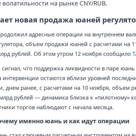
 волатильности на рынке CNY/RUB.
чает новая продажа юаней регулят
продолжил адресные операции на внутреннем вал
гулятора, объем продажи юаней с расчетами на 1
млрд рублей. Об этом утром 12 ноября сообщило
Т
 сигнал, что поддержка ликвидности в паре юань
а интервенции остаются вблизи уровней последни
, днем ранее, с расчетами на 10 ноября, объем 
 млрд рублей — динамика близка к «пилотному» к
тники торгов наблюдают с начала месяца.
почему именно юань и как идут операции
юань стал ключевым расчетным инструментом на 