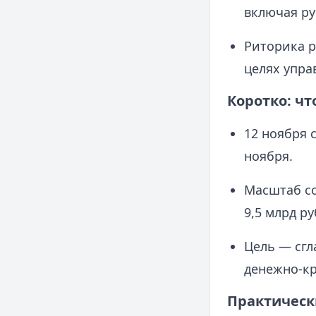
включая ру
Риторика р
целях упра
Коротко: ч
12 ноября 
ноября.
Масштаб со
9,5 млрд ру
Цель — сгл
денежно-кр
Практическ