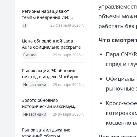
управляемост
Регионы наращивают
объемы можно
темпы внедрения ИИ:
главное из отраслевого
работать без 
IT
25 февраля 2026 г.
дайджеста дня
Что смотря
Цена обновлённой Lada
Aura официально раскрыта
Пара CNY/R
Бизнес
29 января 2026 г.
спред и гл
Рынок акций РФ обновил
пик года: индекс Мосбиржи
Официальн
на новом максимуме 2026-го
Инвестиции
29 января 2026 г.
рыночные 
Золото обновило
Кросс-эффе
исторический максимум,
котировкам
превысив планку в $5600 за
Инвестиции
29 января 2026 г.
унцию
косвенно в
Рынок затаил дыхание:
утренний обзор и
Что это зна