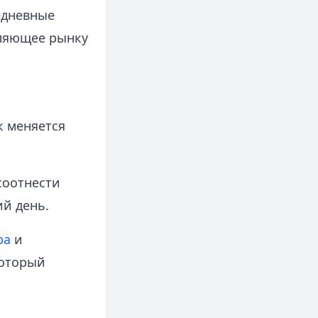
едневные
оляющее рынку
к меняется
соотнести
й день.
ра
и
который