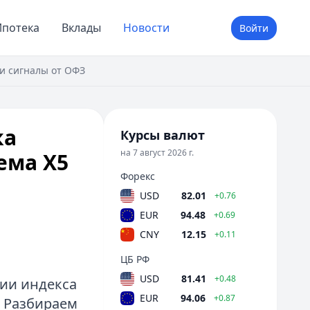
потека
Вклады
Новости
Войти
 и сигналы от ОФЗ
ка
Курсы валют
на 7 август 2026 г.
ема X5
Форекс
USD
82.01
+0.76
EUR
94.48
+0.69
CNY
12.15
+0.11
ЦБ РФ
USD
81.41
+0.48
рии индекса
EUR
94.06
+0.87
 Разбираем