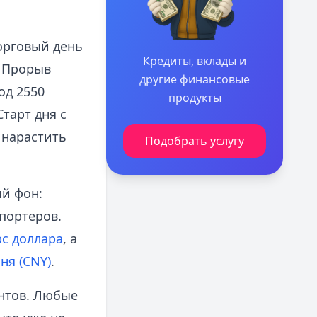
орговый день
Кредиты, вклады и
 Прорыв
другие финансовые
од 2550
продукты
тарт дня с
 нарастить
Подобрать услугу
ый фон:
портеров.
рс доллара
, а
ня (CNY)
.
нтов. Любые