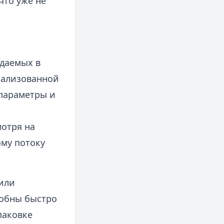
что уже не
ждаемых в
мализованной
 параметры и
отря на
ому потоку
.
или
собны быстро
паковке