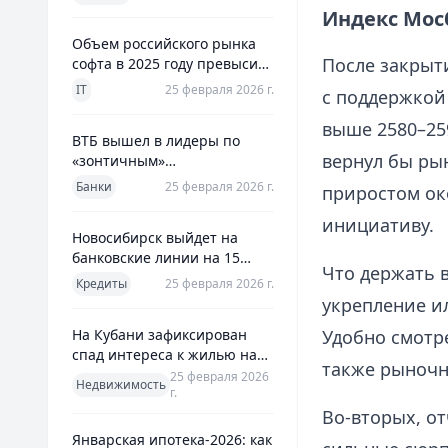
использования
Индекс Мос
Объем российского рынка
После закрыт
софта в 2025 году превысил
800 млрд рублей
IT
25 февраля 2026 г.
с поддержкой
выше 2580–259
ВТБ вышел в лидеры по
вернул бы ры
«зонтичным»
поручительствам для МСП
Банки
25 февраля 2026 г.
приростом ок
инициативу.
Новосибирск выйдет на
банковские линии на 15
Что держать 
млрд рублей для закрытия
Кредиты
25 февраля 2026 г.
дефицита
укрепление ил
На Кубани зафиксирован
Удобно смот
спад интереса к жилью на
также рыноч
13%
25 февраля 2026
Недвижимость
г.
Во‑вторых, о
Январская ипотека-2026: как