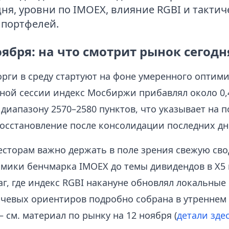
ня, уровни по IMOEX, влияние RGBI и тактич
 портфелей.
оября: на что смотрит рынок сегодн
рги в среду стартуют на фоне умеренного оптими
ной сессии индекс Мосбиржи прибавлял около 0,
диапазону 2570–2580 пунктов, что указывает на 
осстановление после консолидации последних дн
есторам важно держать в поле зрения свежую сво
амики бенчмарка IMOEX до темы дивидендов в X5 
аг, где индекс RGBI накануне обновлял локальные
чевых ориентиров подробно собрана в утреннем 
см. материал по рынку на 12 ноября (
детали зде