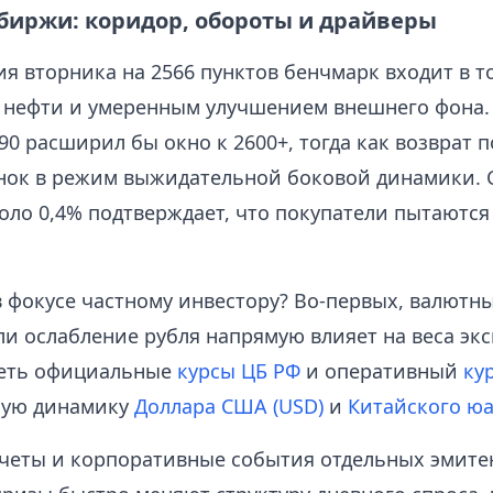
биржи: коридор, обороты и драйверы
ия вторника на 2566 пунктов бенчмарк входит в т
 нефти и умеренным улучшением внешнего фона.
0 расширил бы окно к 2600+, тогда как возврат п
нок в режим выжидательной боковой динамики. С
оло 0,4% подтверждает, что покупатели пытаются
в фокусе частному инвестору? Во‑первых, валютн
и ослабление рубля напрямую влияет на веса экс
реть официальные
курсы ЦБ РФ
и оперативный
ку
ную динамику
Доллара США (USD)
и
Китайского юа
тчеты и корпоративные события отдельных эмите