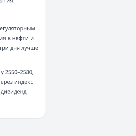
ытия.
регуляторным
ия в нефти и
три дня лучше
у 2550–2580,
через индекс
«дивиденд