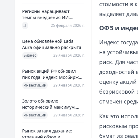
стоимости в 
Регионы наращивают
выделяет див
темпы внедрения ИИ:
главное из отраслевого
IT
25 февраля 2026 г.
ОФЗ и индек
дайджеста дня
Цена обновлённой Lada
Индекс госуда
Aura официально раскрыта
на устойчивы
Бизнес
29 января 2026 г.
риск. Для час
Рынок акций РФ обновил
доходностей 
пик года: индекс Мосбиржи
оценку акций 
на новом максимуме 2026-го
Инвестиции
29 января 2026 г.
безрисковой 
отмечен сред
Золото обновило
исторический максимум,
превысив планку в $5600 за
Инвестиции
29 января 2026 г.
Как это испо
унцию
рисковым про
Рынок затаил дыхание:
бумаг из реа
утренний обзор и