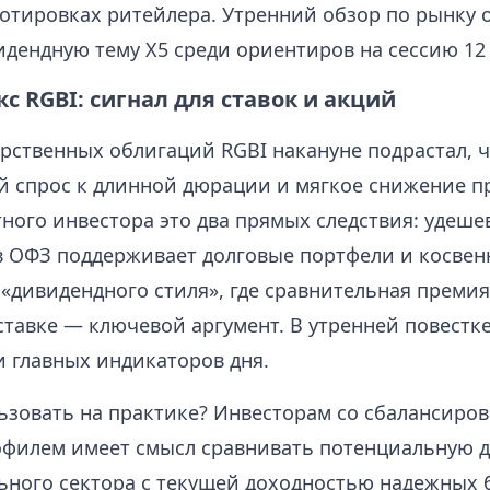
котировках ритейлера. Утренний обзор по рынку 
идендную тему X5 среди ориентиров на сессию 12
с RGBI: сигнал для ставок и акций
рственных облигаций RGBI накануне подрастал, ч
й спрос к длинной дюрации и мягкое снижение п
тного инвестора это два прямых следствия: удеш
в ОФЗ поддерживает долговые портфели и косвен
«дивидендного стиля», где сравнительная премия
ставке — ключевой аргумент. В утренней повестке
и главных индикаторов дня.
льзовать на практике? Инвесторам со сбалансиро
филем имеет смысл сравнивать потенциальную 
льного сектора с текущей доходностью надежных 