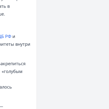
ть в
ше.
ЦБ РФ
и
ритеты внутри
закрепиться
и «голубым
далось
 —