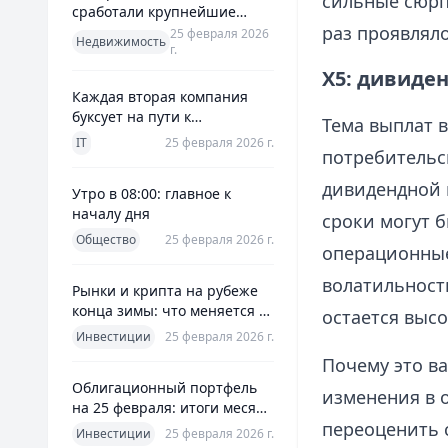
сильные сюрп
сработали крупнейшие
раз проявлял
банки и что это значит для
25 февраля 2026
Недвижимость
г.
заемщиков
X5: дивиде
Каждая вторая компания
буксует на пути к
Тема выплат 
полноценной ERP
IT
25 февраля 2026 г.
потребительс
дивидендной п
Утро в 08:00: главное к
началу дня
сроки могут б
Общество
25 февраля 2026 г.
операционные
волатильност
Рынки и крипта на рубеже
конца зимы: что меняется к
остается выс
25 февраля 2026
Инвестиции
25 февраля 2026 г.
Почему это в
Облигационный портфель
изменения в 
на 25 февраля: итоги месяца
переоценить 
и планы на март
Инвестиции
25 февраля 2026 г.