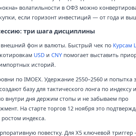
 «окна» волатильности в ОФЗ можно конвертирова
купки, если горизонт инвестиций — от года и вы
 сессию: три шага дисциплины
 внешний фон и валюты. Быстрый чек по
Курсам 
котировкам
USD
и
CNY
помогает выставить прио
импортных историй.
овни по IMOEX. Удержание 2550–2560 и попытка 
создают базу для тактического лонга по индексу 
о внутри дня держим стопы и не забываем про
жмент. На старте торгов 12 ноября это подтверж
ростом индекса.
рпоративную повестку. Для X5 ключевой триггер