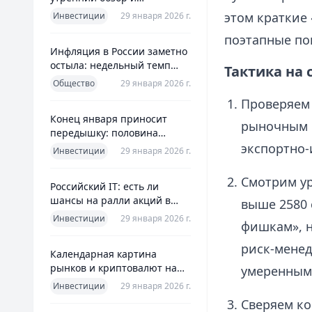
ориентиры для инвесторов
этом краткие
Инвестиции
29 января 2026 г.
поэтапные по
Инфляция в России заметно
остыла: недельный темп
Тактика на
упал более чем вдвое
Общество
29 января 2026 г.
Проверяем
Конец января приносит
рыночным 
передышку: половина
годовой цели ЦБ «сделана»
экспортно‑
Инвестиции
29 января 2026 г.
всего за месяц
Смотрим ур
Российский IT: есть ли
шансы на ралли акций в
выше 2580 
2026 без опоры на ИИ
Инвестиции
29 января 2026 г.
фишкам», н
риск‑менед
Календарная картина
рынков и криптовалют на
умеренным 
четверг, 29 января 2026
Инвестиции
29 января 2026 г.
Сверяем ко