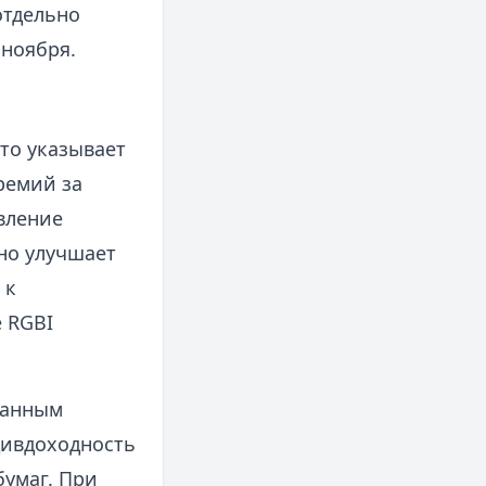
отдельно
 ноября.
то указывает
ремий за
евление
но улучшает
 к
 RGBI
ванным
дивдоходность
бумаг. При