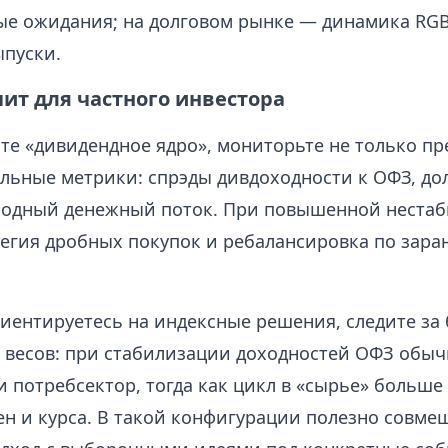
е ожидания; на долговом рынке — динамика RGBI
пуски.
чит для частного инвестора
те «дивидендное ядро», мониторьте не только пр
ельные метрики: спрэды дивдоходности к ОФЗ, до
ободный денежный поток. При повышенной неста
тегия дробных покупок и ребалансировка по зара
риентируетесь на индексные решения, следите за
 весов: при стабилизации доходностей ОФЗ обы
 потребсектор, тогда как цикл в «сырье» больше 
ен и курса. В такой конфигурации полезно совме