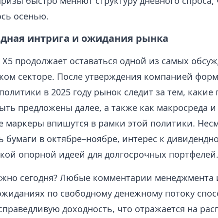
ризы быстро меняют структуру дневного спроса, 
ось осенью.
ндная интрига и ожидания рынка
в X5 продолжает оставаться одной из самых обсу
ком секторе. После утверждения компанией фор
олитики в 2025 году рынок следит за тем, какие
ыть предложены далее, а также как макросреда и
 маркеры впишутся в рамки этой политики. Несм
ь бумаги в октябре–ноябре, интерес к дивидендн
окой опорной идеей для долгосрочных портфелей
ажно сегодня? Любые комментарии менеджмента 
ожиданиях по свободному денежному потоку спо
справедливую доходность, что отражается на рас