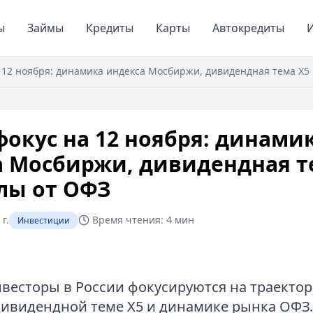
ы
Займы
Кредиты
Карты
Автокредиты
И
 12 ноября: динамика индекса Мосбиржи, дивидендная тема X5
окус на 12 ноября: динами
а Мосбиржи, дивидендная т
лы от ОФЗ
г.
Время чтения:
4 мин
Инвестиции
нвесторы в России фокусируются на траекто
ивидендной теме X5 и динамике рынка ОФЗ.