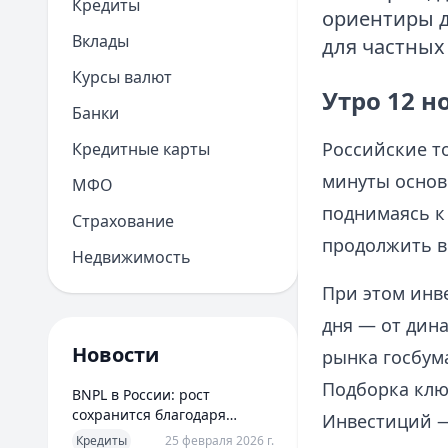
Кредиты
ориентиры д
Вклады
для частных
Курсы валют
Утро 12 н
Банки
Российские то
Кредитные карты
минуты основ
МФО
поднимаясь к 
Страхование
продолжить в
Недвижимость
При этом инв
дня — от дин
Новости
рынка госбум
Подборка клю
BNPL в России: рост
сохранится благодаря
Инвестиций — 
новым сценариям
Кредиты
25 февраля 2026 г.