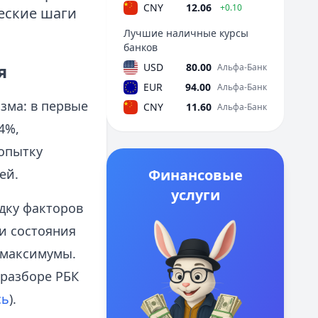
CNY
12.06
+0.10
еские шаги
Лучшие наличные курсы
банков
я
USD
80.00
Альфа-Банк
EUR
94.00
Альфа-Банк
зма: в первые
CNY
11.60
Альфа-Банк
4%,
попытку
ей.
Финансовые
услуги
дку факторов
и состояния
 максимумы.
разборе РБК
сь
).