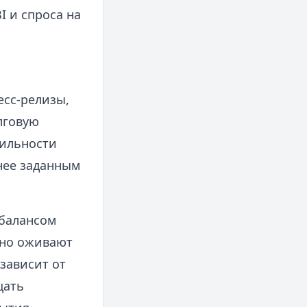
 и спроса на
есс‑релизы,
лговую
бильности
нее заданным
 балансом
чно оживают
зависит от
щать