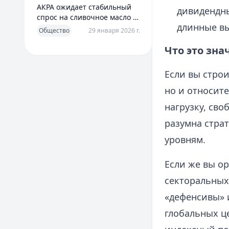
АКРА ожидает стабильный
дивидендны
спрос на сливочное масло в
длинные вы
2026 году
Общество
29 января 2026 г.
Что это зна
Если вы строи
но и относит
нагрузку, св
разумна стра
уровням.
Если же вы о
секторальных
«дефенсивы» и
глобальных ц