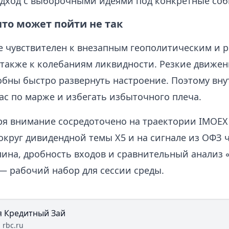
дход с выборочными идеями под конкретные соб
что может пойти не так
е чувствителен к внезапным геополитическим и 
 также к колебаниям ликвидности. Резкие движен
обны быстро развернуть настроение. Поэтому вну
ас по марже и избегать избыточного плеча.
ря внимание сосредоточено на траектории IMOEX 
округ дивидендной темы X5 и на сигнале из ОФЗ 
лина, дробность входов и сравнительный анализ 
— рабочий набор для сессии среды.
я Кредитный Зай
:
rbc.ru