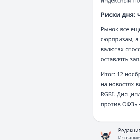
индексный по
Риски дня: 
Рынок все ещ
сюрпризам, а
валютах спос
оставлять зап
Итог: 12 нояб
на новостях в
RGBI. Дисцип
против ОФЗ» 
Редакци
Источник