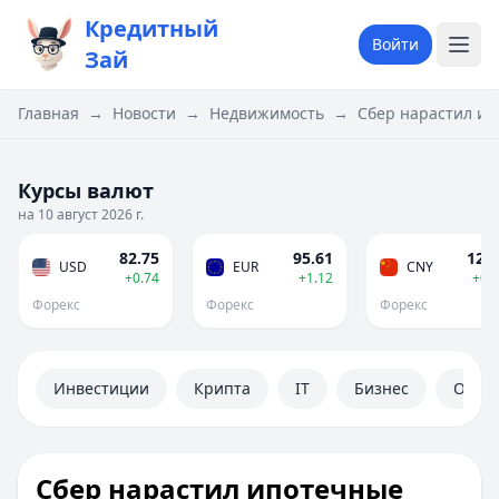
Кредитный
Войти
Зай
Главная
→
Новости
→
Недвижимость
→
Сбер нарастил ип
Курсы валют
на 10 август 2026 г.
82.75
95.61
12.2
USD
EUR
CNY
+0.74
+1.12
+0.
Форекс
Форекс
Форекс
Инвестиции
Крипта
IT
Бизнес
Обще
Сбер нарастил ипотечные