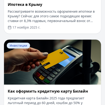
Ипотека в Крыму
Рассматриваете возможность оформления ипотеки в
Крыму? Сейчас для этого самое подходящее время:
ставки от 8,3% годовых, первоначальный взнос от
15%, срок рассмотрения заявки — от 1 дня. Доступны
17 ноября 2025 г.
программы господдержки с пониженной ставкой от
6%. Одобрение без подтверждения дохода справкой
2-НДФЛ, достаточно выписки по счету. Срок
Перейти к статье:
​Как оформить кредитную карту Бил
кредитования — до 30 лет.
Инвестиции
​Как оформить кредитную карту Билайн
Кредитная карта Билайн 2025 года предлагает
льготный период до 60 дней, кэшбэк до 50% у