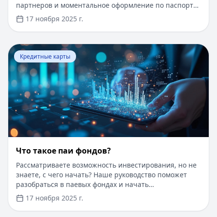
партнеров и моментальное оформление по паспорту.
Заемные средства до 300 000 рублей доступны без
17 ноября 2025 г.
подтверждения дохода. Узнайте, как получить карту с
выгодными условиями и управлять финансами
эффективно. Для сравнения кредитных продуктов и
Перейти к статье:
Что такое паи фондов?
выбора оптимального решения воспользуйтесь
Кредитные карты
сервисом Кредитный Зай, где собраны актуальные
предложения от ведущих банков
Что такое паи фондов?
Рассматриваете возможность инвестирования, но не
знаете, с чего начать? Наше руководство поможет
разобраться в паевых фондах и начать
инвестировать даже с небольшой суммы. Пока вы
17 ноября 2025 г.
думаете об инвестициях, воспользуйтесь быстрым
онлайн-кредитом до 100 000 рублей на срок до 1 года.