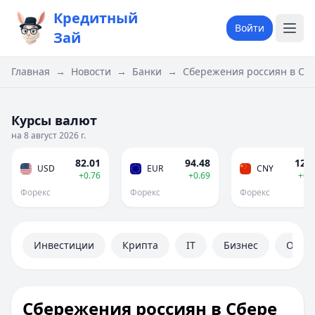
Кредитный
Войти
Зай
Главная
→
Новости
→
Банки
→
Сбережения россиян в Сбе
Курсы валют
на 8 август 2026 г.
82.01
94.48
12.1
USD
EUR
CNY
+0.76
+0.69
+0.
Форекс
Форекс
Форекс
Инвестиции
Крипта
IT
Бизнес
Обще
Сбережения россиян в Сбере