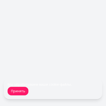
Сумма: до
100 000
₽
Срок до:
365
дней
Рейтинг:
4.6
(14 отзывов)
Турбозайм
— Займ
Сумма: до
30 000
₽
Срок до:
21
дней
Рейтинг:
4.6
(14 отзывов)
Срочноденьги
— Займ
Сумма: до
15 000
₽
Срок до:
30
дней
Рейтинг:
4.6
MoneyMan
— Онлайн
Сумма: до
100 000
₽
Срок до:
364
дней
Рейтинг:
4.8
(18 отзывов)
Мы обрабатываем ваши
cookie-файлы
.
Cashiro
— Займ
Принять
Сумма: до
30 000
₽
Срок до:
30
дней