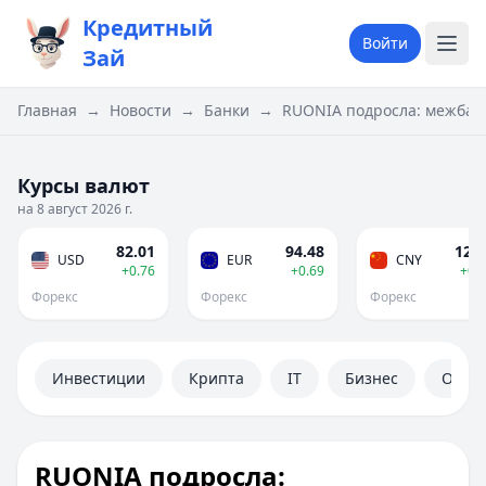
Кредитный
Войти
Зай
Главная
→
Новости
→
Банки
→
RUONIA подросла: межбанк
Курсы валют
на 8 август 2026 г.
82.01
94.48
12.1
USD
EUR
CNY
+0.76
+0.69
+0.
Форекс
Форекс
Форекс
Инвестиции
Крипта
IT
Бизнес
Обще
RUONIA подросла: