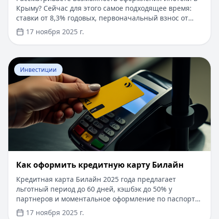
Крыму? Сейчас для этого самое подходящее время:
ставки от 8,3% годовых, первоначальный взнос от
15%, срок рассмотрения заявки — от 1 дня. Доступны
17 ноября 2025 г.
программы господдержки с пониженной ставкой от
6%. Одобрение без подтверждения дохода справкой
2-НДФЛ, достаточно выписки по счету. Срок
Перейти к статье:
​Как оформить кредитную карту Бил
кредитования — до 30 лет.
Инвестиции
​Как оформить кредитную карту Билайн
Кредитная карта Билайн 2025 года предлагает
льготный период до 60 дней, кэшбэк до 50% у
партнеров и моментальное оформление по паспорту.
Заемные средства до 300 000 рублей доступны без
17 ноября 2025 г.
подтверждения дохода. Узнайте, как получить карту с