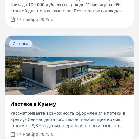
займ до 100 000 рублей на срок до 12 месяцев с 0%
ставкой для новых клиентов. Без справок о доходах и
документов — решение за 5 минут. Получите деньги
17 ноября 2025 г.
быстро и прозрачно через проверенные сервисы.
Перейти к статье:
Ипотека в Крыму
Справки
Ипотека в Крыму
Рассматриваете возможность оформления ипотеки в
Крыму? Сейчас для этого самое подходящее время:
ставки от 8,3% годовых, первоначальный взнос от
15%, срок рассмотрения заявки — от 1 дня. Доступны
17 ноября 2025 г.
программы господдержки с пониженной ставкой от