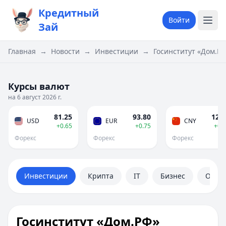
Кредитный
Войти
Зай
Главная
→
Новости
→
Инвестиции
→
Госинститут «Дом.РФ
Курсы валют
на 6 август 2026 г.
81.25
93.80
12.0
USD
EUR
CNY
+0.65
+0.75
+0.
Форекс
Форекс
Форекс
Инвестиции
Крипта
IT
Бизнес
Обще
Госинститут «Дом.РФ»