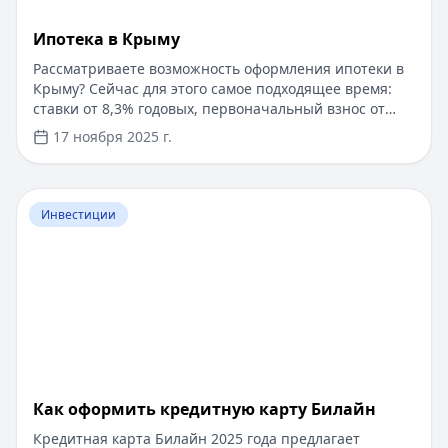
Ипотека в Крыму
Рассматриваете возможность оформления ипотеки в
Крыму? Сейчас для этого самое подходящее время:
ставки от 8,3% годовых, первоначальный взнос от
15%, срок рассмотрения заявки — от 1 дня. Доступны
17 ноября 2025 г.
программы господдержки с пониженной ставкой от
6%. Одобрение без подтверждения дохода справкой
2-НДФЛ, достаточно выписки по счету. Срок
Перейти к статье:
​Как оформить кредитную карту Бил
кредитования — до 30 лет.
Инвестиции
​Как оформить кредитную карту Билайн
Кредитная карта Билайн 2025 года предлагает