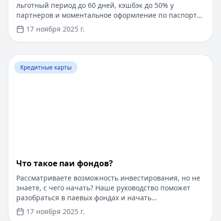
льготный период до 60 дней, кэшбэк до 50% у
партнеров и моментальное оформление по паспорту.
Заемные средства до 300 000 рублей доступны без
17 ноября 2025 г.
подтверждения дохода. Узнайте, как получить карту с
выгодными условиями и управлять финансами
эффективно. Для сравнения кредитных продуктов и
Перейти к статье:
Что такое паи фондов?
выбора оптимального решения воспользуйтесь
Кредитные карты
сервисом Кредитный Зай, где собраны актуальные
предложения от ведущих банков
Что такое паи фондов?
Рассматриваете возможность инвестирования, но не
знаете, с чего начать? Наше руководство поможет
разобраться в паевых фондах и начать
инвестировать даже с небольшой суммы. Пока вы
17 ноября 2025 г.
думаете об инвестициях, воспользуйтесь быстрым