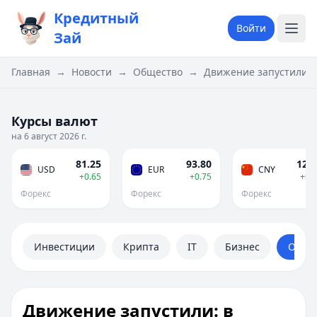
Кредитный
Войти
Зай
Главная
→
Новости
→
Общество
→
Движение запустили: 
Курсы валют
на 6 август 2026 г.
81.25
93.80
12.0
USD
EUR
CNY
+0.65
+0.75
+0.
Форекс
Форекс
Форекс
Инвестиции
Крипта
IT
Бизнес
Обще
Движение запустили: в