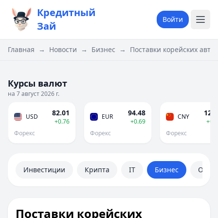
Кредитный
Войти
Зай
Главная
→
Новости
→
Бизнес
→
Поставки корейских авто
Курсы валют
на 7 август 2026 г.
82.01
94.48
12.1
USD
EUR
CNY
+0.76
+0.69
+0.
Форекс
Форекс
Форекс
Инвестиции
Крипта
IT
Бизнес
Обще
Поставки корейских