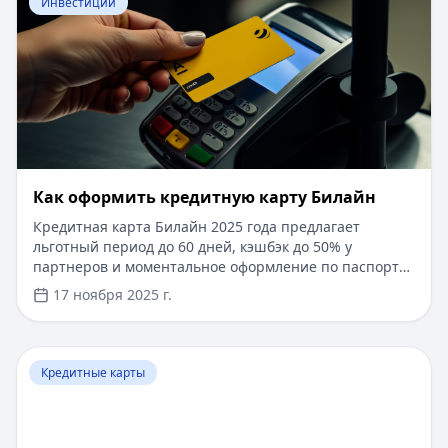
Инвестиции
​Как оформить кредитную карту Билайн
Кредитная карта Билайн 2025 года предлагает
льготный период до 60 дней, кэшбэк до 50% у
партнеров и моментальное оформление по паспорту.
Заемные средства до 300 000 рублей доступны без
17 ноября 2025 г.
подтверждения дохода. Узнайте, как получить карту с
выгодными условиями и управлять финансами
эффективно. Для сравнения кредитных продуктов и
Перейти к статье:
Что такое паи фондов?
выбора оптимального решения воспользуйтесь
Кредитные карты
сервисом Кредитный Зай, где собраны актуальные
предложения от ведущих банков