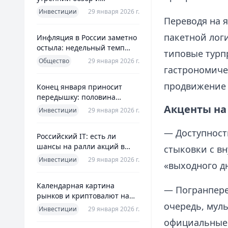
ориентиры для инвесторов
Инвестиции
29 января 2026 г.
Переводя на 
пакетной логи
Инфляция в России заметно
остыла: недельный темп
типовые турп
упал более чем вдвое
Общество
29 января 2026 г.
гастрономиче
продвижение 
Конец января приносит
передышку: половина
годовой цели ЦБ «сделана»
Акценты на 
Инвестиции
29 января 2026 г.
всего за месяц
— Доступност
Российский IT: есть ли
шансы на ралли акций в
стыковки с в
2026 без опоры на ИИ
Инвестиции
29 января 2026 г.
«выходного дн
Календарная картина
— Погранпере
рынков и криптовалют на
очередь, муль
четверг, 29 января 2026
Инвестиции
29 января 2026 г.
официальные 