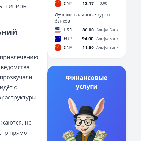
CNY
12.17
+0.00
, теперь
Лучшие наличные курсы
банков
ьний
USD
80.00
Альфа-Банк
EUR
94.00
Альфа-Банк
CNY
11.60
Альфа-Банк
 привлечению
 ведомства
 прозвучали
Финансовые
услуги
идёт о
фраструктуры
ижаются, но
стр прямо