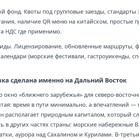
й фонд. Квоты под групповые заезды, стандарты 
тания, наличие QR-меню на китайском, простые п
та НДС где применимо.
гиды. Лицензирование, обновлённые маршруты, 
алендари (морские фестивали, гастроуикенды, с
вка сделана именно на Дальний Восток
то окно «ближнего зарубежья» для северо-восточ
тая: время в пути минимально, а впечатлений — 
он располагает природным капиталом, который с
ь в других частях страны: морские набережные В
атки, аурора над Сахалином и Курилами. В-треть