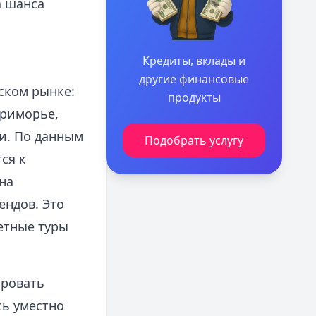
а шанса
Кредиты, вклады и
другие финансовые
ском рынке:
продукты
Приморье,
ли. По данным
Подобрать услугу
ся к
на
ндов. Это
етные туры
ировать
сь уместно