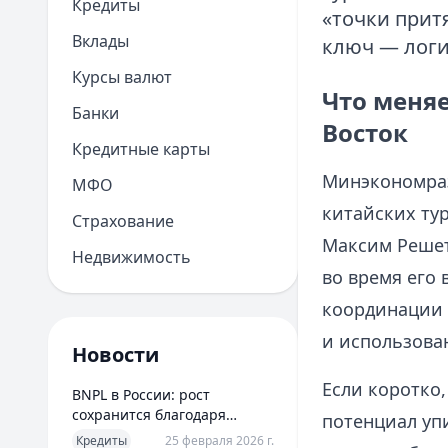
Кредиты
«точки прит
Вклады
ключ — логис
Курсы валют
Что меняе
Банки
Восток
Кредитные карты
Минэкономраз
МФО
китайских тур
Страхование
Максим Решет
Недвижимость
во время его 
координации 
и использова
Новости
Если коротко,
BNPL в России: рост
сохранится благодаря
потенциал уп
новым сценариям
Кредиты
25 февраля 2026 г.