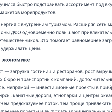
аучился быстро подстраивать ассортимент под вк
 маркетов морепродуктов.
синергия с внутренним туризмом. Расширяя сеть 
ионы ДФО одновременно повышают привлекатель
утешественников. Это помогает равномернее загр
 удерживать цены.
т экономике
т — загрузка гостиниц и ресторанов, рост выруч
х бюро и транспортных компаний, дополнительн
исе. Непрямой — инвестиционные проекты в при
ирсы, канатные дороги, этнопарки и центры оке
 Чем предсказуемее поток, тем проще привлекать
купаемые проекты и выпускать муниципальные о