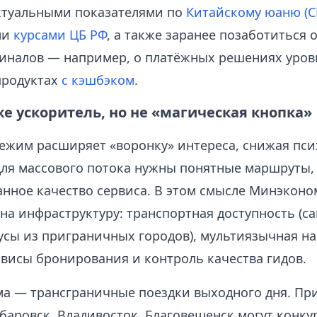
актуальными показателями по
Китайскому юаню (C
ми
курсами ЦБ РФ
, а также заранее позаботиться о
иналов — например, о платёжных решениях уро
продуктах
с кэшбэком
.
е ускоритель, но не «магическая кнопка»
ежим расширяет «воронку» интереса, снижая пс
для массового потока нужны понятные маршруты,
анное качество сервиса. В этом смысле Минэкон
 на инфраструктуру: транспортная доступность (с
усы из приграничных городов), мультиязычная на
висы бронирования и контроль качества гидов.
ма — трансграничные поездки выходного дня. Пр
баровск, Владивосток, Благовещенск могут конку