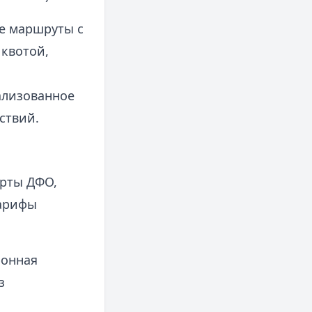
ые маршруты с
 квотой,
ализованное
ствий.
орты ДФО,
тарифы
ронная
з