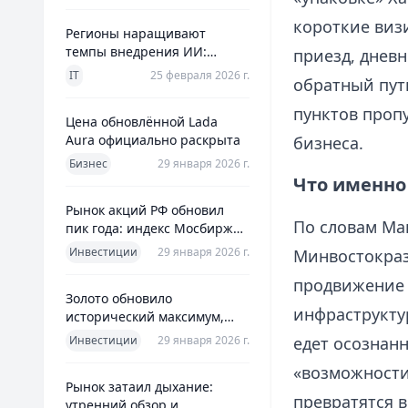
короткие виз
Регионы наращивают
темпы внедрения ИИ:
приезд, днев
главное из отраслевого
IT
25 февраля 2026 г.
обратный пут
дайджеста дня
пунктов проп
Цена обновлённой Lada
Aura официально раскрыта
бизнеса.
Бизнес
29 января 2026 г.
Что именно
Рынок акций РФ обновил
По словам Ма
пик года: индекс Мосбиржи
на новом максимуме 2026-го
Инвестиции
29 января 2026 г.
Минвостокраз
продвижение 
Золото обновило
инфраструкту
исторический максимум,
превысив планку в $5600 за
Инвестиции
29 января 2026 г.
едет осознанн
унцию
«возможности
Рынок затаил дыхание:
превратятся в
утренний обзор и