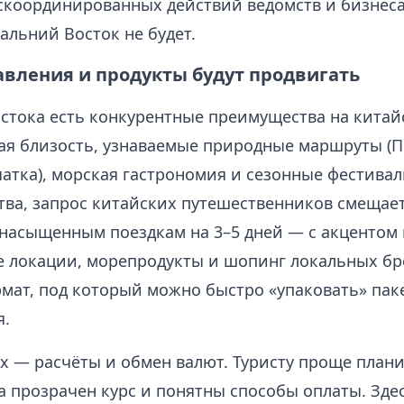
 скоординированных действий ведомств и бизнес
альний Восток не будет.
авления и продукты будут продвигать
остока есть конкурентные преимущества на китай
ая близость, узнаваемые природные маршруты (
чатка), морская гастрономия и сезонные фестива
ва, запрос китайских путешественников смещает
 насыщенным поездкам на 3–5 дней — с акцентом 
 локации, морепродукты и шопинг локальных бре
рмат, под который можно быстро «упаковать» пак
я.
 — расчёты и обмен валют. Туристу проще план
а прозрачен курс и понятны способы оплаты. Зде