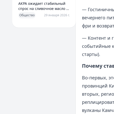
АКРА ожидает стабильный
спрос на сливочное масло в
— Гостиничны
2026 году
Общество
29 января 2026 г.
вечернего пи
фри и возвра
— Контент и 
событийные к
старты).
Почему ста
Во-первых, э
провинций Ки
вторых, реги
реплицироват
вулканы Камч