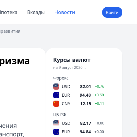
потека
Вклады
Новости
Войти
мразвития
уризма
Курсы валют
на 9 август 2026 г.
Форекс
USD
82.01
+0.76
EUR
94.48
+0.69
CNY
12.15
+0.11
ЦБ РФ
USD
82.17
+0.00
чения
EUR
94.84
+0.00
анспорт,