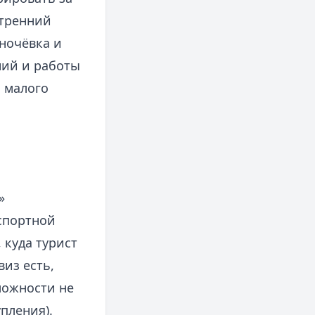
утренний
ночёвка и
ний и работы
 малого
»
спортной
 куда турист
виз есть,
можности не
пления).