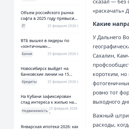
сказал — без
использования
«раскачать» Д
Объем российского рынка
софта в 2025 году превысил
Какие напр
800 млрд рублей
IT
25 февраля 2026 г.
У Дальнего В
ВТБ вышел в лидеры по
географическ
«зонтичным»
поручительствам для МСП
Банки
25 февраля 2026 г.
Сахалин, Кам
профсообщест
Новосибирск выйдет на
коротким, но
банковские линии на 15
млрд рублей для закрытия
Кредиты
25 февраля 2026 г.
фотогеничные
дефицита
ровно тот фо
На Кубани зафиксирован
выходного дн
спад интереса к жилью на
13%
25 февраля 2026
Недвижимость
г.
Важный штрих
расходы, когд
Январская ипотека-2026: как