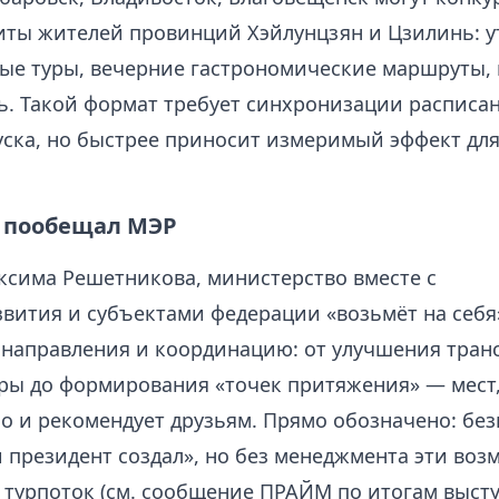
иты жителей провинций Хэйлунцзян и Цзилинь: 
ные туры, вечерние гастрономические маршруты, 
ь. Такой формат требует синхронизации расписа
уска, но быстрее приносит измеримый эффект для
 пообещал МЭР
ксима Решетникова, министерство вместе с
вития и субъектами федерации «возьмёт на себя
направления и координацию: от улучшения тран
ры до формирования «точек притяжения» — мест,
о и рекомендует друзьям. Прямо обозначено: без
 президент создал», но без менеджмента эти воз
 турпоток (см. сообщение ПРАЙМ по итогам высту