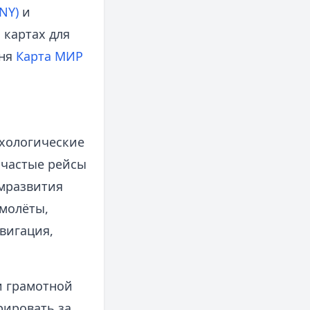
NY)
и
 картах для
вня
Карта МИР
ихологические
 частые рейсы
омразвития
амолёты,
вигация,
и грамотной
рировать за