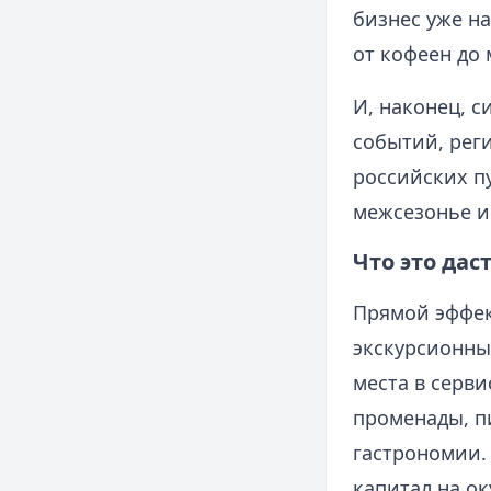
бизнес уже н
от кофеен до
И, наконец, 
событий, рег
российских п
межсезонье и
Что это дас
Прямой эффек
экскурсионны
места в серв
променады, п
гастрономии.
капитал на о