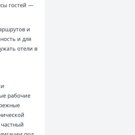
усы гостей —
маршрутов и
ность и для
ужать отели в
ки
ые рабочие
брежные
анической
 частный
блигации под