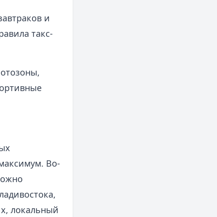
завтраков и
равила такс-
фотозоны,
портивные
ных
максимум. Во-
ложно
ладивостока,
их, локальный