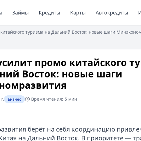
ы
Займы
Кредиты
Карты
Автокредиты
И
 китайского туризма на Дальний Восток: новые шаги Минэконо
усилит промо китайского т
ний Восток: новые шаги
номразвития
г.
Время чтения:
5 мин
Бизнес
звития берёт на себя координацию привле
 Китая на Дальний Восток. В приоритете — тр