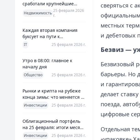
сработали крупнейшие
сверяться с 
банки и что это значит для
25 февраля 2026
Недвижимость
официальны
г.
заемщиков
местных терм
Каждая вторая компания
и дебетовых 
буксует на пути к
полноценной ERP
IT
25 февраля 2026 г.
Безвиз — уж
Утро в 08:00: главное к
Безвизовый р
началу дня
барьеры. Но 
Общество
25 февраля 2026 г.
и гарантиров
Рынки и крипта на рубеже
делает ставку
конца зимы: что меняется к
25 февраля 2026
поезда, автоб
Инвестиции
25 февраля 2026 г.
цифровые сер
Облигационный портфель
на 25 февраля: итоги месяца
Отдельная те
и планы на март
Инвестиции
25 февраля 2026 г.
«упаковке» Ха