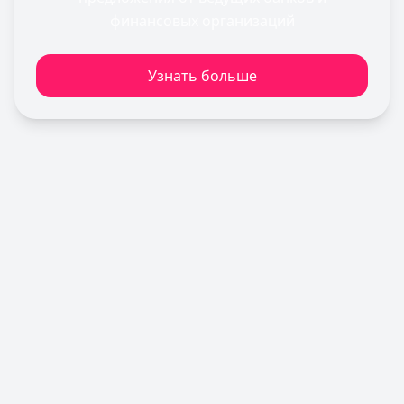
Льготный период:
120 дней
финансовых организаций
Обслуживание:
Бесплатно
Рейтинг:
4.7
Узнать больше
Сбербанк
— СберКарта
Лимит: до
1 000 000 ₽
Льготный период:
120 дней
Обслуживание:
Бесплатно
Рейтинг:
4.9
(10 отзывов)
Т-Банк
— Платинум
Лимит: до
1 000 000 ₽
Льготный период:
55 дней
Обслуживание:
590 ₽ в год
Рейтинг:
4.8
(12 отзывов)
Газпромбанк
— Простая кредитная карта
Лимит: до
1 000 000 ₽
Льготный период:
—
Обслуживание:
Бесплатно
Рейтинг:
4.6
(10 отзывов)