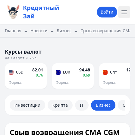
Кредитный
Войти
Зай
Главная
→
Новости
→
Бизнес
→
Срыв возвращения CMA CG
Курсы валют
на 7 август 2026 г.
82.01
94.48
12.1
USD
EUR
CNY
+0.76
+0.69
+0.
Форекс
Форекс
Форекс
Инвестиции
Крипта
IT
Бизнес
Обще
Срыв возвращения CMA CGM