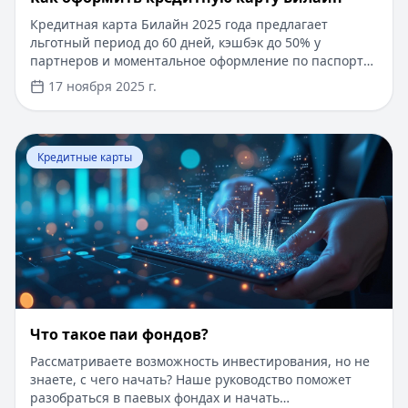
Кредитная карта Билайн 2025 года предлагает
льготный период до 60 дней, кэшбэк до 50% у
партнеров и моментальное оформление по паспорту.
Заемные средства до 300 000 рублей доступны без
17 ноября 2025 г.
подтверждения дохода. Узнайте, как получить карту с
выгодными условиями и управлять финансами
эффективно. Для сравнения кредитных продуктов и
Перейти к статье:
Что такое паи фондов?
выбора оптимального решения воспользуйтесь
Кредитные карты
сервисом Кредитный Зай, где собраны актуальные
предложения от ведущих банков
Что такое паи фондов?
Рассматриваете возможность инвестирования, но не
знаете, с чего начать? Наше руководство поможет
разобраться в паевых фондах и начать