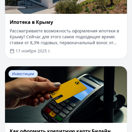
Ипотека в Крыму
Рассматриваете возможность оформления ипотеки в
Крыму? Сейчас для этого самое подходящее время:
ставки от 8,3% годовых, первоначальный взнос от
15%, срок рассмотрения заявки — от 1 дня. Доступны
17 ноября 2025 г.
программы господдержки с пониженной ставкой от
6%. Одобрение без подтверждения дохода справкой
2-НДФЛ, достаточно выписки по счету. Срок
Перейти к статье:
​Как оформить кредитную карту Бил
кредитования — до 30 лет.
Инвестиции
​Как оформить кредитную карту Билайн