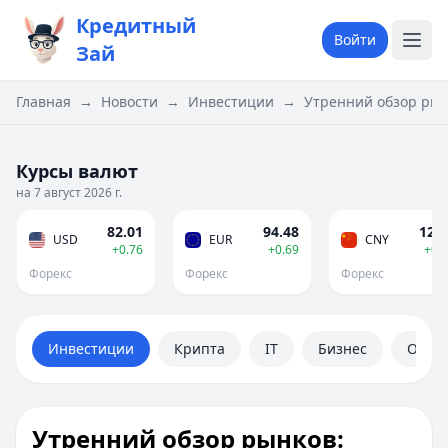
Кредитный
Войти
Зай
Главная
→
Новости
→
Инвестиции
→
Утренний обзор рынк
Курсы валют
на 7 август 2026 г.
82.01
94.48
12.1
USD
EUR
CNY
+0.76
+0.69
+0.
Форекс
Форекс
Форекс
Инвестиции
Крипта
IT
Бизнес
Обще
Утренний обзор рынков: